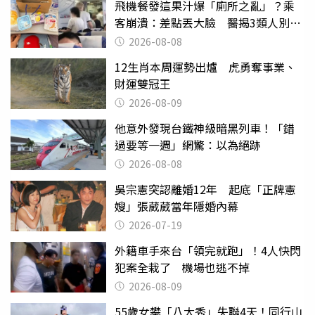
飛機餐發這果汁爆「廁所之亂」？乘
客崩潰：差點丟大臉 醫揭3類人別亂
喝
2026-08-08
12生肖本周運勢出爐 虎勇奪事業、
財運雙冠王
2026-08-09
他意外發現台鐵神級暗黑列車！「錯
過要等一週」網驚：以為絕跡
2026-08-08
吳宗憲突認離婚12年 起底「正牌憲
嫂」張葳葳當年隱婚內幕
2026-07-19
外籍車手來台「領完就跑」！4人快閃
犯案全栽了 機場也逃不掉
2026-08-09
55歲女攀「八大秀」失聯4天！同行山