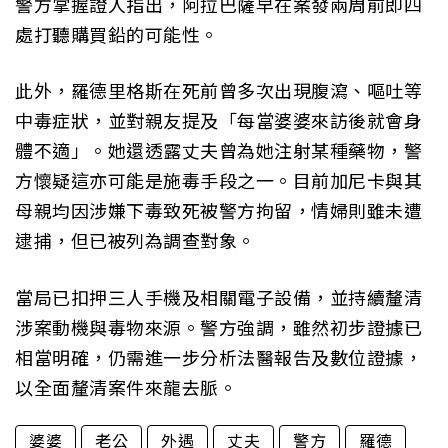
警方掌握證人指出，阿拉巴薩早在案發兩周前即四
處打聽購買鉛的可能性。
此外，羅德里格斯在死前曾多次出現腹瀉、嘔吐等
中毒症狀，並對親友提及「每當婆婆來訪後就會身
體不適」。她還透露丈夫曾為她注射某種藥物，警
方懷疑這亦可能是施毒手段之一。目前加尼卡與其
母親均因涉嫌下毒致死被警方拘留，情婦則雖未遭
逮捕，但已被列為調查對象。
當局已扣押三人手機及相關電子設備，並持續釐清
涉案動機與毒物來源。警方強調，雖然初步證據已
相當明確，仍需進一步分析法醫報告及數位證據，
以全面釐清案件來龍去脈。
婆婆
老公
外遇
丈夫
警方
羅德