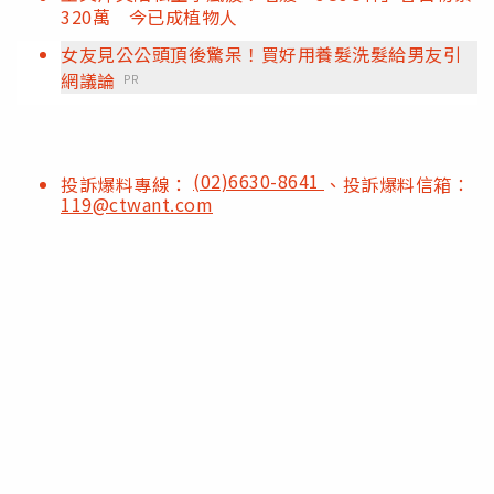
320萬 今已成植物人
女友見公公頭頂後驚呆！買好用養髮洗髮給男友引
網議論
PR
(02)6630-8641
投訴爆料專線：
、投訴爆料信箱：
119@ctwant.com