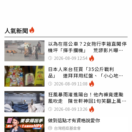
人氣新聞
以為在搭公車？2女拖行李箱直闖停
機坪「揮手攔機」 荒謬影片曝網
傻眼
2026-08-09 12:54
日本人來台狂買「35公斤戰利
品」 連拜拜用紅盤、「小心地
滑」告示牌也帶回家
2026-08-09 11:08
狂風暴雨灌進陽台！他內褲竟遭颱
風吹走 陳世軒神回1句笑翻上萬網
友
2026-08-09 13:26
做到這點才有資格說愛你
台灣癌症基金會