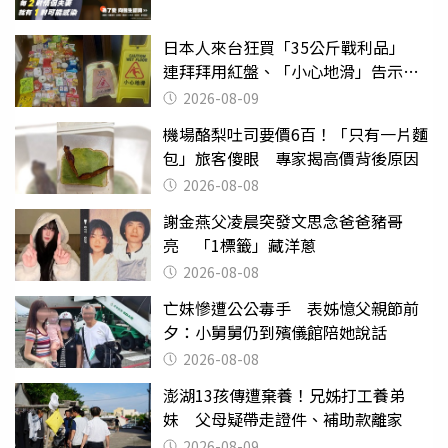
日本人來台狂買「35公斤戰利品」
連拜拜用紅盤、「小心地滑」告示牌
也帶回家
2026-08-09
機場酪梨吐司要價6百！「只有一片麵
包」旅客傻眼 專家揭高價背後原因
2026-08-08
謝金燕父凌晨突發文思念爸爸豬哥
亮 「1標籤」藏洋蔥
2026-08-08
亡妹慘遭公公毒手 表姊憶父親節前
夕：小舅舅仍到殯儀館陪她說話
2026-08-08
澎湖13孩傳遭棄養！兄姊打工養弟
妹 父母疑帶走證件、補助款離家
2026-08-09