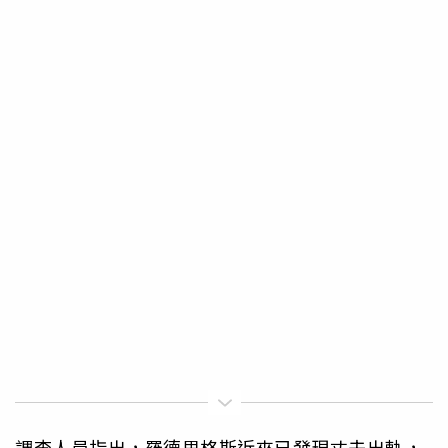
調查人員指出，羅德里格斯近來已發現丈夫出軌，