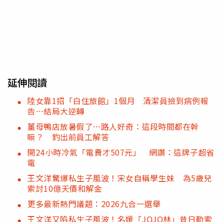
延伸閱讀
陸女靠1招「白住旅館」1個月 清潔員撿到病例報
告…結局大逆轉
薑母鴨店放暑假了…路人好奇：這段時間都在幹
嘛？ 釣出前員工解答
開24小時冷氣「電費才507元」 網讚：這牌子超省
電
王文洋驚爆私生子風波！宋女自稱學生妹 為5歲兒
索討10億天價和解金
更多最新熱門議題：2026九合一選舉
王文洋又陷私生子風波！名媛「JOJO林」昔日勒索