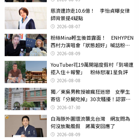
慈濟遭詐走10.6億！ 李怡貞曝女律
師背景提4疑點
2026-08-07
粉絲Mina輕生後首露面！ ENHYPEN
西村力演唱會「狀態超好」喊話粉
絲：我們心意相通
2026-08-09
YouTuber花19萬開箱度假村「到場遭
拒入住＋報警」 粉絲怒灌1星負評
2026-08-08
獨／東吳男教授被瘋狂迷戀 女學生
寄信「分屍吃掉」30次騷擾！認罪免
關
2026-07-30
白海豚外圍環流襲北台灣 網友問為
何沒放颱風假 蔣萬安回應了
2026-08-09