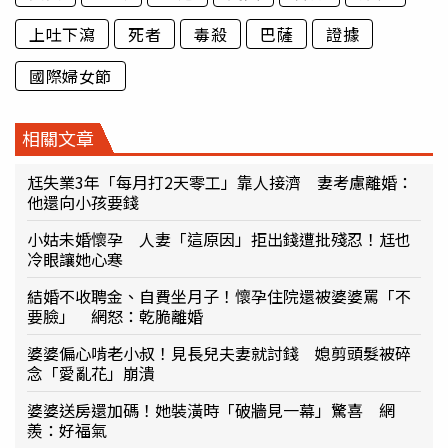
上吐下瀉
死者
毒殺
巴薩
證據
國際婦女節
相關文章
尪失業3年「每月打2天零工」靠人接濟 妻考慮離婚：
他還向小孩要錢
小姑未婚懷孕 人妻「這原因」拒出錢遭批殘忍！尪也
冷眼讓她心寒
結婚不收聘金、自費坐月子！懷孕住院還被婆婆罵「不
要臉」 網怒：乾脆離婚
婆婆偏心啃老小叔！見長兒夫妻就討錢 媳剪頭髮被碎
念「愛亂花」崩潰
婆婆送房還加碼！她裝潢時「破牆見一幕」驚喜 網
羨：好福氣