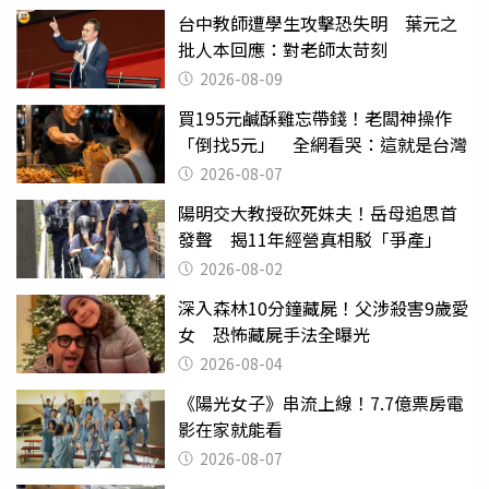
台中教師遭學生攻擊恐失明 葉元之
批人本回應：對老師太苛刻
2026-08-09
買195元鹹酥雞忘帶錢！老闆神操作
「倒找5元」 全網看哭：這就是台灣
2026-08-07
陽明交大教授砍死妹夫！岳母追思首
發聲 揭11年經營真相駁「爭產」
2026-08-02
深入森林10分鐘藏屍！父涉殺害9歲愛
女 恐怖藏屍手法全曝光
2026-08-04
《陽光女子》串流上線！7.7億票房電
影在家就能看
2026-08-07