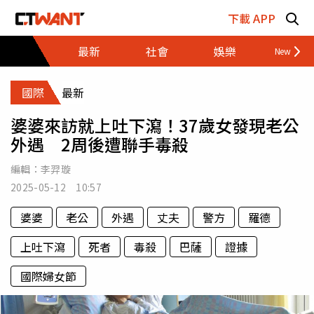
跳至主要內容區塊
下載 APP
最新
社會
娛樂
財經
國際
最新
婆婆來訪就上吐下瀉！37歲女發現老公
外遇 2周後遭聯手毒殺
編輯：
李羿璇
2025-05-12 10:57
婆婆
老公
外遇
丈夫
警方
羅德
上吐下瀉
死者
毒殺
巴薩
證據
國際婦女節