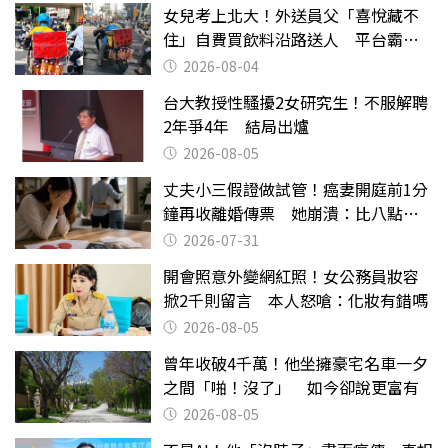
女兒考上北大！外送員父「喜悅藏不
住」自費買飲料沿路送人 平台霸氣
幫付學費
2026-08-04
台大教授性騷擾2女研究生！不服解聘
2年爭4年 結局出爐
2026-08-05
丈夫小三假證做試管！癌妻開庭前1分
鐘再收離婚傳票 她崩潰：比八點檔
還扯
2026-07-31
開會照意外變網紅照！女公務員妝容
掀2千則留言 本人怒嗆：化妝有錯嗎
2026-08-05
曾年收破4千萬！他坐擁豪宅名車一夕
之間「啪！沒了」 如今卻說更富有
2026-08-05