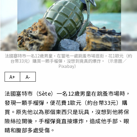
法國塞特市一名12歲男童，在當地一處跳蚤市場逛街，花1歐元（約
台幣33元）購買一顆手榴彈，沒想到竟真的爆炸。（示意圖／
Pixabay）
A+
A-
法國塞特市（Sète）一名12歲男童在跳蚤市場時，
發現一顆手榴彈，便花費1歐元（約台幣33元）購
買。原先他以為那個東西只是玩具，沒想到他將保
險絲拉開後，手榴彈竟直接爆炸，造成他手部、眼
睛和腹部多處受傷。