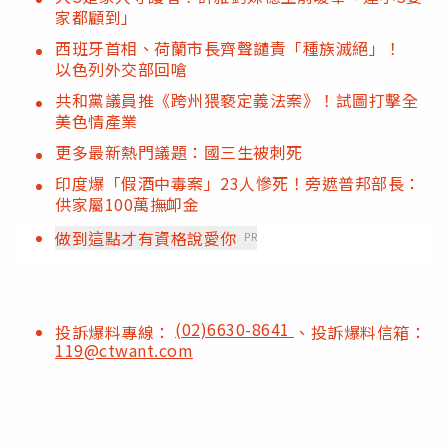
家都顧到」
西班牙首相、荷蘭市長齊聲譴責「種族滅絕」！
以色列外交部回嗆
共和黨議員推《跨州猥褻定義法案》！試圖打擊全
美色情產業
更多最新熱門議題：國三生被刺死
印度爆「假酒中毒案」23人慘死！旁遮普邦部長：
供家屬100萬撫卹金
做到這點才有資格說愛你
PR
(02)6630-8641
投訴爆料專線：
、投訴爆料信箱：
119@ctwant.com