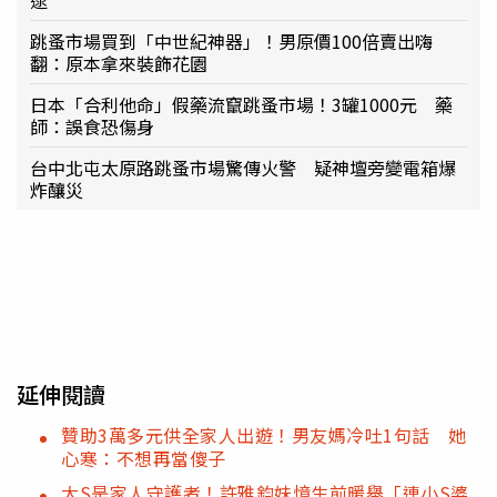
跳蚤市場買到「中世紀神器」！男原價100倍賣出嗨
翻：原本拿來裝飾花園
日本「合利他命」假藥流竄跳蚤市場！3罐1000元 藥
師：誤食恐傷身
台中北屯太原路跳蚤市場驚傳火警 疑神壇旁變電箱爆
炸釀災
延伸閱讀
贊助3萬多元供全家人出遊！男友媽冷吐1句話 她
心寒：不想再當傻子
大S是家人守護者！許雅鈞妹憶生前暖舉「連小S婆