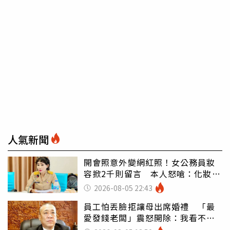
人氣新聞
開會照意外變網紅照！女公務員妝
容掀2千則留言 本人怒嗆：化妝有
錯嗎
2026-08-05 22:43
員工怕丟臉拒讓母出席婚禮 「最
愛發錢老闆」震怒開除：我看不起
你