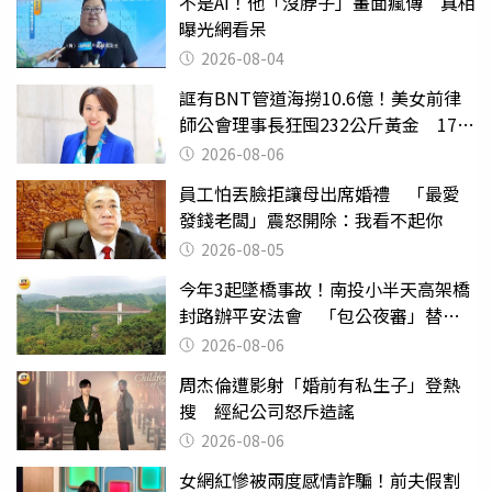
不是AI！他「沒脖子」畫面瘋傳 真相
曝光網看呆
2026-08-04
誆有BNT管道海撈10.6億！美女前律
師公會理事長狂囤232公斤黃金 17人
遭起訴
2026-08-06
員工怕丟臉拒讓母出席婚禮 「最愛
發錢老闆」震怒開除：我看不起你
2026-08-05
今年3起墜橋事故！南投小半天高架橋
封路辦平安法會 「包公夜審」替亡
魂伸冤
2026-08-06
周杰倫遭影射「婚前有私生子」登熱
搜 經紀公司怒斥造謠
2026-08-06
女網紅慘被兩度感情詐騙！前夫假割