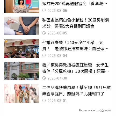
頸詐光200萬再遇假富商「養套殺
2000萬」
2026-08-06
私密處長滿白色小顆粒！20歲男崩潰
求診 醫曝5大真相別再誤會
2026-08-05
他嫌鼎泰豐「140元冷門小菜」太
貴！ 老饕卻狂推神調味：自己做不
出來
2026-08-04
獨／東吳男教授被瘋狂迷戀 女學生
寄信「分屍吃掉」30次騷擾！認罪免
關
2026-07-30
二伯品牌抄襲風暴！蔡阿嘎「9月兒童
樂園家庭日」照辦嗎？北捷鬆口了
2026-08-01
Recommended by