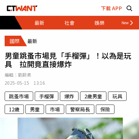
跳至主要內容區塊
下載 APP
最新
社會
娛樂
財經
國際
最新
男童跳蚤市場見「手榴彈」！以為是玩
具 拉開竟直接爆炸
編輯：
劉蔚柔
2025-05-15 13:16
跳蚤市場
手榴彈
爆炸
2歲男童
玩具
12歲
男童
市場
警察局長
保險