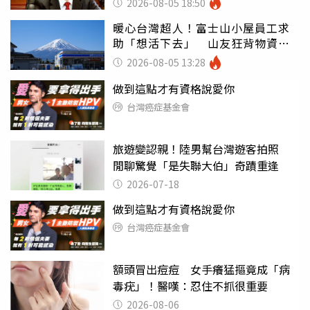
2026-08-05 18:50
暖心台灣超人！富士山小屋員工求
助「想活下去」 山友狂背物資上
山：台灣真的是寶島
2026-08-05 13:28
做到這點才有資格說愛你
台灣癌症基金會
旅遊變認親！陸男幫台灣遊客拍照
閒聊驚覺「是失聯大伯」奇蹟重逢
2026-07-18
做到這點才有資格說愛你
台灣癌症基金會
額頭冒出痘痘 女手癢猛摳竟成「病
毒疣」！醫嘆：忍住不抓很重要
2026-08-06