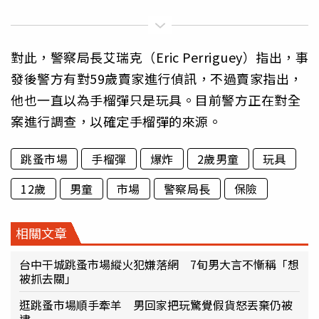
對此，警察局長艾瑞克（Eric Perriguey）指出，事
發後警方有對59歲賣家進行偵訊，不過賣家指出，
他也一直以為手榴彈只是玩具。目前警方正在對全
案進行調查，以確定手榴彈的來源。
跳蚤市場
手榴彈
爆炸
2歲男童
玩具
12歲
男童
市場
警察局長
保險
相關文章
台中干城跳蚤市場縱火犯嫌落網 7旬男大言不慚稱「想
被抓去關」
逛跳蚤市場順手牽羊 男回家把玩驚覺假貨怒丟棄仍被
逮