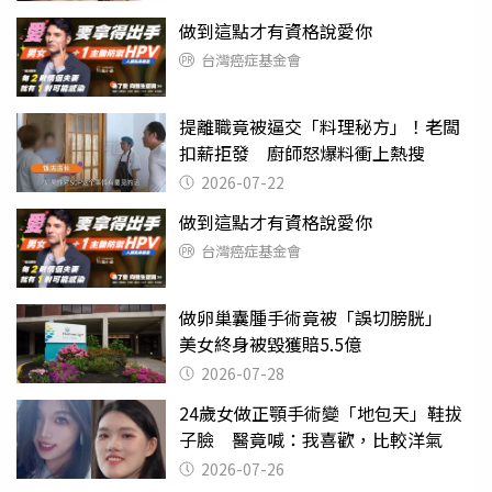
做到這點才有資格說愛你
台灣癌症基金會
提離職竟被逼交「料理秘方」！老闆
扣薪拒發 廚師怒爆料衝上熱搜
2026-07-22
做到這點才有資格說愛你
台灣癌症基金會
做卵巢囊腫手術竟被「誤切膀胱」
美女終身被毀獲賠5.5億
2026-07-28
24歲女做正顎手術變「地包天」鞋拔
子臉 醫竟喊：我喜歡，比較洋氣
2026-07-26