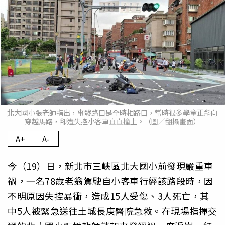
北大國小張老師指出，事發路口是全時相路口，當時很多學童正斜向
穿越馬路，卻遭失控小客車直直撞上。（圖／翻攝畫面）
A+
A-
今（19）日，新北市三峽區北大國小前發現嚴重車
禍，一名78歲老翁駕駛自小客車行經該路段時，因
不明原因失控暴衝，造成15人受傷、3人死亡，其
中5人被緊急送往土城長庚醫院急救。在現場指揮交