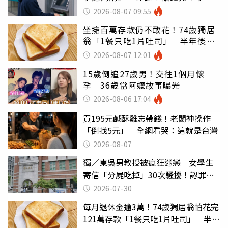
罪
2026-08-07 09:55
坐擁百萬存款仍不敢花！74歲獨居
翁「1餐只吃1片吐司」 半年後暴
瘦嚇壞女兒
2026-08-07 12:01
15歲倒追27歲男！交往1個月懷
孕 36歲當阿嬤故事曝光
2026-08-06 17:04
買195元鹹酥雞忘帶錢！老闆神操作
「倒找5元」 全網看哭：這就是台灣
2026-08-07
獨／東吳男教授被瘋狂迷戀 女學生
寄信「分屍吃掉」30次騷擾！認罪免
關
2026-07-30
每月退休金逾3萬！74歲獨居翁怕花完
121萬存款「1餐只吃1片吐司」 半年