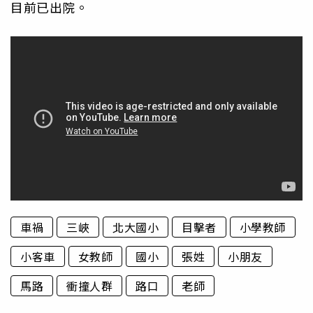
目前已出院。
車禍
三峽
北大國小
目擊者
小學教師
小客車
女教師
國小
張姓
小朋友
馬路
衝撞人群
路口
老師