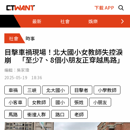
跳至主要內容區塊
下載 APP
最新
社會
娛樂
財經
社會
時事
目擊車禍現場！北大國小女教師失控淚
崩 「至少7、8個小朋友正穿越馬路」
編輯：
吳家瑋
2025-05-19 18:36
車禍
三峽
北大國小
目擊者
小學教師
小客車
女教師
國小
張姓
小朋友
馬路
衝撞人群
路口
老師