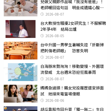
兒做父親節作品喊「我沒有爸爸」！
老師暖回這句話 明金成遺孀心酸惹
淚
2026-08-07
台大教授性騷擾2女研究生！不服解聘
2年爭4年 結局出爐
2026-08-05
台中升國一男學生暑輔失控「折斷掃
把刺傷老師眼」 恐害失明
2026-08-07
白海豚來勢洶洶！移動變慢、外圍環
流發威 北台週末恐迎狂風暴雨
2026-08-07
媽媽急過頭！瞞女兒投履歷還安排面
試 她接來電當場傻眼
2026-08-06
胡瓜靠股市回升買「獨一無二」生日