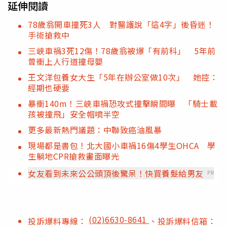
延伸閱讀
78歲翁開車撞死3人 對醫護說「這4字」後昏迷！
手術搶救中
三峽車禍3死12傷！78歲翁被爆「有前科」 5年前
曾衝上人行道撞母嬰
王文洋包養女大生「5年在辦公室做10次」 她控：
經期也硬要
暴衝140m！三峽車禍恐攻式撞擊瞬間曝 「騎士載
孩被撞飛」安全帽噴半空
更多最新熱門議題：中聯致癌油風暴
現場都是書包！北大國小車禍16傷4學生OHCA 學
生躺地CPR搶救畫面曝光
女友看到未來公公頭頂後驚呆！快買養髮給男友
PR
(02)6630-8641
投訴爆料專線：
、投訴爆料信箱：