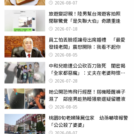
後暴瘦嚇壞女兒
2026-08-07
旅遊變認親！陸男幫台灣遊客拍照
閒聊驚覺「是失聯大伯」奇蹟重逢
2026-07-18
員工怕丟臉拒讓母出席婚禮 「最愛
發錢老闆」震怒開除：我看不起你
2026-08-05
中和兒媳遭公公砍百刀致死 閨密揭
「全家都惡魔」：丈夫在老婆時懷孕
摔東西
2026-07-28
她公開恐怖飛行經歷！搭機睡醒褲子
濕了 鄰座男趁熟睡猥褻還疑留體液
2026-08-05
桃園8旬老婦陳屍住家 幼孫嚇壞報警
「公公殺了婆婆」
2026-08-07