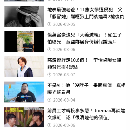
地表最強老爸！11歲女慘遭侵犯 父
「假冒她」騙噁狼上門後連轟2槍復仇
2026-08-05
億萬富豪遭兒「大義滅親」！偷生子
怕曝光 竟盜鄰居身份辦假證落戶
2026-08-06
慈濟遭詐走10.6億！ 李怡貞曝女律
師背景提4疑點
2026-08-07
不是AI！他「沒脖子」畫面瘋傳 真相
曝光網看呆
2026-08-04
前員工才轉投李多慧！Joeman再談建
文爆紅 認「很清楚他的價值」
2026-08-06