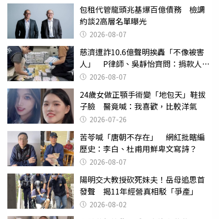
包租代管龍頭兆基爆百億債務 檢調
約談2高層名單曝光
2026-08-07
慈濟遭詐10.6億聲明挨轟「不像被害
人」 P律師、吳靜怡齊問：捐款人有
權知道真相
2026-08-07
24歲女做正顎手術變「地包天」鞋拔
子臉 醫竟喊：我喜歡，比較洋氣
2026-07-26
苦苓喊「唐朝不存在」 網紅批瞎編
歷史：李白、杜甫用鮮卑文寫詩？
2026-08-07
陽明交大教授砍死妹夫！岳母追思首
發聲 揭11年經營真相駁「爭產」
2026-08-02