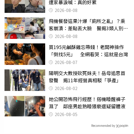
遭家暴淚喊：真的好累
2026-08-08
飛機餐發這果汁爆「廁所之亂」？乘
客崩潰：差點丟大臉 醫揭3類人別亂
喝
2026-08-08
買195元鹹酥雞忘帶錢！老闆神操作
「倒找5元」 全網看哭：這就是台灣
2026-08-07
陽明交大教授砍死妹夫！岳母追思首
發聲 揭11年經營真相駁「爭產」
2026-08-02
她公開恐怖飛行經歷！搭機睡醒褲子
濕了 鄰座男趁熟睡猥褻還疑留體液
2026-08-05
Recommended by