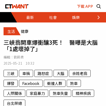
跳至主要內容區塊
下載 APP
最新
社會
娛樂
財經
生活
健康
三峽翁開車爆衝釀3死！ 醫曝是大腦
「1處壞掉了」
編輯：
劉蔚柔
2025-05-21 10:32
三峽
車禍
路怒症
大腦
余姓老翁
爆發
Facebook
衝撞人群
煞車
人際關係
家庭暴力
煞車失靈
精神疾病
台北榮總