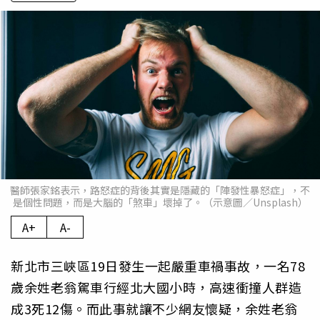
醫師張家銘表示，路怒症的背後其實是隱藏的「陣發性暴怒症」，不
是個性問題，而是大腦的「煞車」壞掉了。（示意圖／Unsplash）
A+
A-
新北市三峽區19日發生一起嚴重車禍事故，一名78
歲余姓老翁駕車行經北大國小時，高速衝撞人群造
成3死12傷。而此事就讓不少網友懷疑，余姓老翁