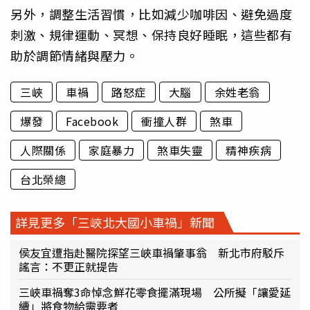
另外，調整生活習慣，比如減少咖啡因、避免過度
刺激、規律運動、冥想、保持良好睡眠，這些都有
助於調節情緒與壓力。
三峽
車禍
路怒症
大腦
余姓老翁
爆發
Facebook
衝撞人群
煞車
人際關係
家庭暴力
煞車失靈
精神疾病
台北榮總
詳見更多「三峽北大國小車禍」新聞
侯友宜遭指赴醫院探望三峽車禍肇事翁 新北市府駁斥
謠言：不更正就提告
三峽車禍奪3命悼念鮮花零食擺滿現場 公所擬「讓愛延
續」將食物給需要者