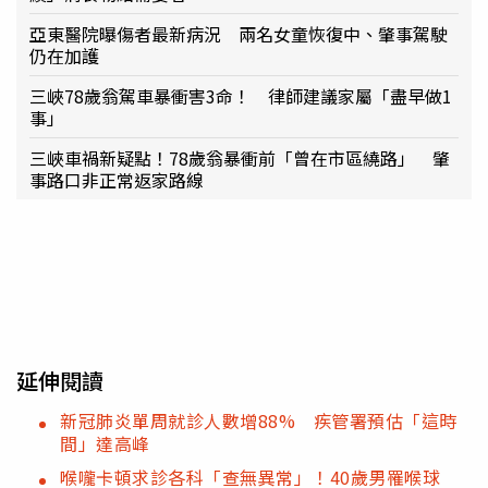
亞東醫院曝傷者最新病況 兩名女童恢復中、肇事駕駛
仍在加護
三峽78歲翁駕車暴衝害3命！ 律師建議家屬「盡早做1
事」
三峽車禍新疑點！78歲翁暴衝前「曾在市區繞路」 肇
事路口非正常返家路線
延伸閱讀
新冠肺炎單周就診人數增88% 疾管署預估「這時
間」達高峰
喉嚨卡頓求診各科「查無異常」！40歲男罹喉球