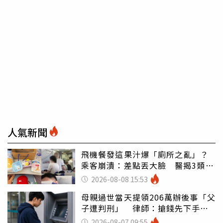
人氣新聞
飛機餐發這果汁爆「廁所之亂」？
乘客崩潰：差點丟大臉 醫揭3類人
別亂喝
2026-08-08 15:53
母親過世當天提領206萬辦後事「父
子遭判刑」 律師：搶錢先下手是
罪
2026-08-07 09:55