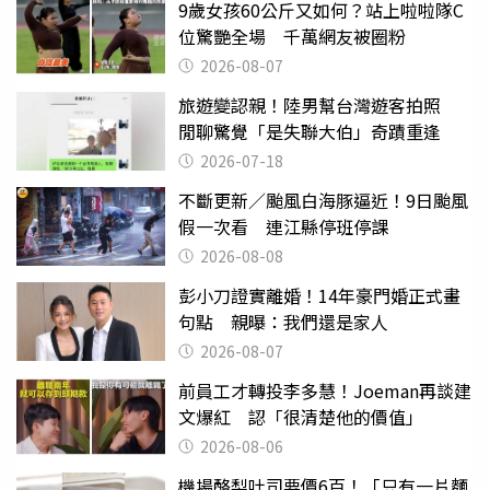
9歲女孩60公斤又如何？站上啦啦隊C
位驚艷全場 千萬網友被圈粉
2026-08-07
旅遊變認親！陸男幫台灣遊客拍照
閒聊驚覺「是失聯大伯」奇蹟重逢
2026-07-18
不斷更新／颱風白海豚逼近！9日颱風
假一次看 連江縣停班停課
2026-08-08
彭小刀證實離婚！14年豪門婚正式畫
句點 親曝：我們還是家人
2026-08-07
前員工才轉投李多慧！Joeman再談建
文爆紅 認「很清楚他的價值」
2026-08-06
機場酪梨吐司要價6百！「只有一片麵