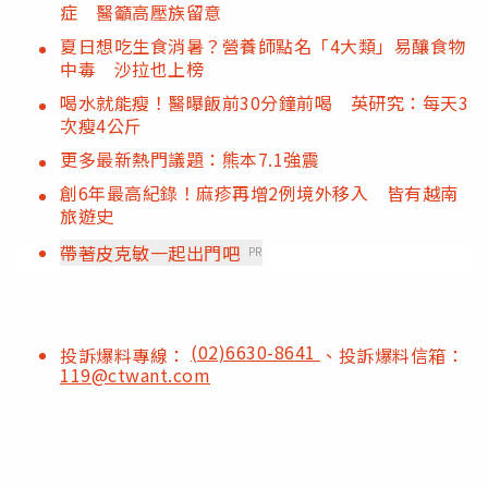
症 醫籲高壓族留意
夏日想吃生食消暑？營養師點名「4大類」易釀食物
中毒 沙拉也上榜
喝水就能瘦！醫曝飯前30分鐘前喝 英研究：每天3
次瘦4公斤
更多最新熱門議題：熊本7.1強震
創6年最高紀錄！麻疹再增2例境外移入 皆有越南
旅遊史
帶著皮克敏一起出門吧
PR
(02)6630-8641
投訴爆料專線：
、投訴爆料信箱：
119@ctwant.com