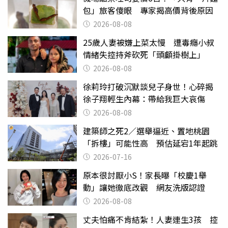
包」旅客傻眼 專家揭高價背後原因
2026-08-08
25歲人妻被嫌上菜太慢 遭毒癮小叔
情緒失控持斧砍死「頭顱掛樹上」
2026-08-08
徐莉玲打破沉默談兒子身世！心碎揭
徐子翔輕生內幕：帶給我巨大哀傷
2026-08-08
建築師之死2／選舉逼近、置地桃園
「拆樓」可能性高 預估延宕1年起跳
2026-07-16
原本很討厭小S！家長曝「校慶1舉
動」讓她徹底改觀 網友洗版認證
2026-08-08
丈夫怕痛不肯結紮！人妻連生3孩 控