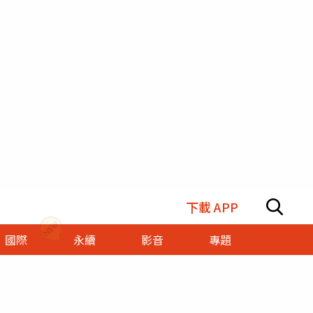
下載 APP
國際
永續
影音
專題