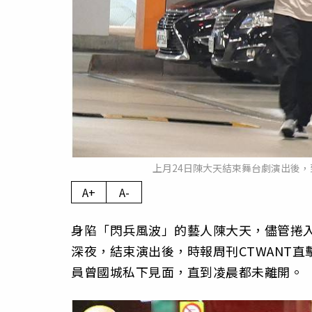
上月24日陳大天結束舞台劇演出後
A+
A-
身陷「閃兵風波」的藝人陳大天，儘管捲入
深夜，結束演出後，時報周刊CTWANT
員曾國城私下見面，直到凌晨都未離開。