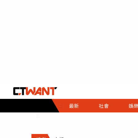
社會首頁
娛樂首頁
財經首頁
政
:::
最新
社會
娛
時事
即時
熱線
:::
直擊
大條
人物
調查
專題
３Ｃ