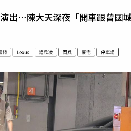
寵物
台演出…陳大天深夜「開車跟曾國
運勢
運動
梅酒
雷特
Lexus
鍾欣凌
閃兵
豪宅
停車場