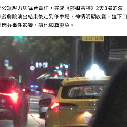
公眾壓力與舞台責任，完成《莎姆雷特》2天3場的演
國家戲劇院演出結束後走到停車場，神情明顯放鬆，拉下
因閃兵事件影響，讓他如釋重負。