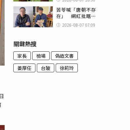
友被圈粉
苦苓喊「唐朝不存
在」 網紅批瞎編
歷史：李白、杜甫
2026-08-07 07:09
用鮮卑文寫詩？
關鍵熱搜
家長
檢場
偽造文書
姜厚任
台玻
徐莉玲
日
演