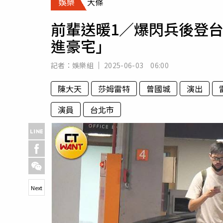
娛樂
大條
人物
汽車
前輩送暖1／爆閃兵後登
專欄
進豪宅」
房產新勢力
記者：
娛樂組
2025-06-03 06:00
陳大天
莎姆雷特
曾國城
演出
演員
台北市
Next