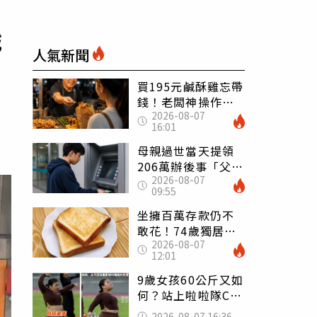
城
人氣新聞
買195元鹹酥雞忘帶
錢！老闆神操作
2026-08-07
「倒找5元」 全網
16:01
看哭：這就是台灣
母親過世當天提領
206萬辦後事「父子
2026-08-07
遭判刑」 律師：
09:55
搶錢先下手是罪
坐擁百萬存款仍不
敢花！74歲獨居翁
2026-08-07
「1餐只吃1片吐
12:01
司」 半年後暴瘦
嚇壞女兒
9歲女孩60公斤又如
何？站上啦啦隊C位
驚艷全場 千萬網
2026-08-07 16:36