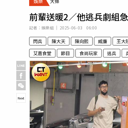
娛樂
大條
人物
汽車
前輩送暖2／他逃兵劇組急
專欄
房產新勢力
記者：
娛樂組
2025-06-03 06:00
閃兵
陳大天
陳向熙
威廉
王大
艾嘉食堂
節目
食尚玩家
逃兵
Next