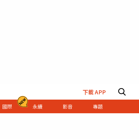
下載 APP
國際
永續
影音
專題