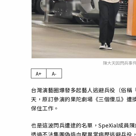
陳大天因閃兵事
A+
A-
台灣演藝圈爆發多起藝人逃避兵役（俗稱
天，原訂參演的果陀劇場《三個傻瓜》遭
保住工作。
也是這波閃兵遭逮的名單，SpeXial成
透過不法集團偽造血壓異常病歷逃避兵役，