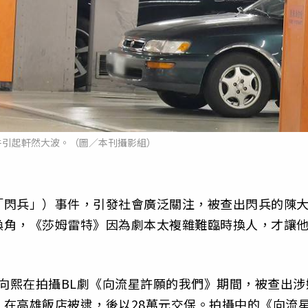
件引起軒然大波。（圖／本刊攝影組）
「閃兵」）事件，引發社會廣泛關注，被查出閃兵的陳
換角，《莎姆雷特》因為劇本太複雜難臨時換人，才讓
員陳向熙在拍攝BL劇《向流星許願的我們》期間，被查出涉
在高雄飯店被逮，後以28萬元交保。拍攝中的《向流