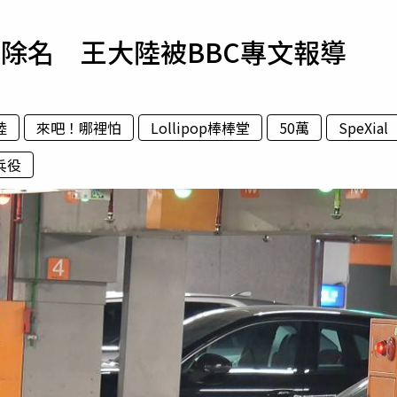
寵物
除名 王大陸被BBC專文報導
運勢
運動
梅酒
陸
來吧！哪裡怕
Lollipop棒棒堂
50萬
SpeXial
兵役