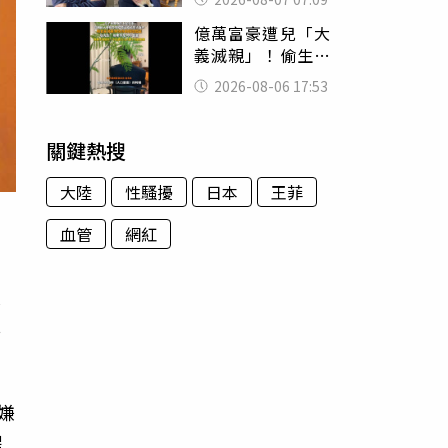
用鮮卑文寫詩？
億萬富豪遭兒「大
義滅親」！偷生子
怕曝光 竟盜鄰居
2026-08-06 17:53
身份辦假證落戶
關鍵熱搜
大陸
性騷擾
日本
王菲
血管
網紅
大
他
嫌
星