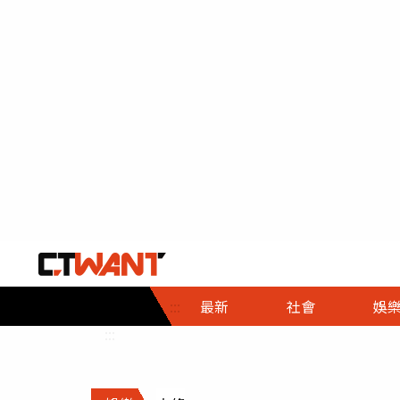
社會首頁
娛樂首頁
財經首頁
政
:::
最新
社會
娛
時事
即時
熱線
:::
直擊
大條
人物
調查
專題
３Ｃ