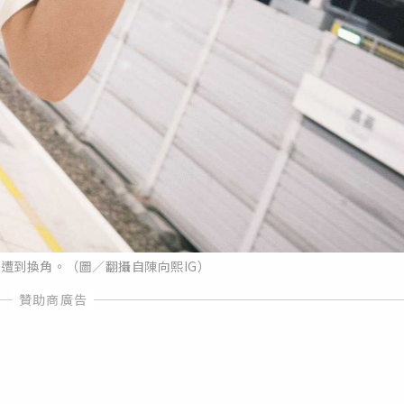
遭到換角。（圖／翻攝自陳向熙IG）