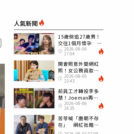
人氣新聞
15歲倒追27歲男！
交往1個月懷孕 36
2026-08-06
歲當阿嬤故事曝光
17:04
開會照意外變網紅
照！女公務員妝容
2026-08-05
掀2千則留言 本人
22:43
怒嗆：化妝有錯嗎
前員工才轉投李多
慧！Joeman再談
2026-08-06
建文爆紅 認「很
16:35
清楚他的價值」
苦苓喊「唐朝不存
在」 網紅批瞎編
歷史：李白、杜甫
2026-08-07 07:09