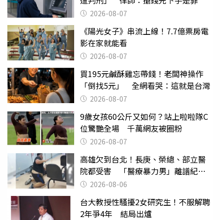
2026-08-07
《陽光女子》串流上線！7.7億票房電
影在家就能看
2026-08-07
買195元鹹酥雞忘帶錢！老闆神操作
「倒找5元」 全網看哭：這就是台灣
2026-08-07
9歲女孩60公斤又如何？站上啦啦隊C
位驚艷全場 千萬網友被圈粉
2026-08-07
高雄欠到台北！長庚、榮總、部立醫
院都受害 「醫療暴力男」離譜紀錄
曝光
2026-08-06
台大教授性騷擾2女研究生！不服解聘
2年爭4年 結局出爐