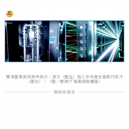
雙鴻董事長林育申表示，液冷（圖左）兩三年內會全面取代氣冷
（圖右）。（圖／雙鴻YT螢幕擷取畫面）