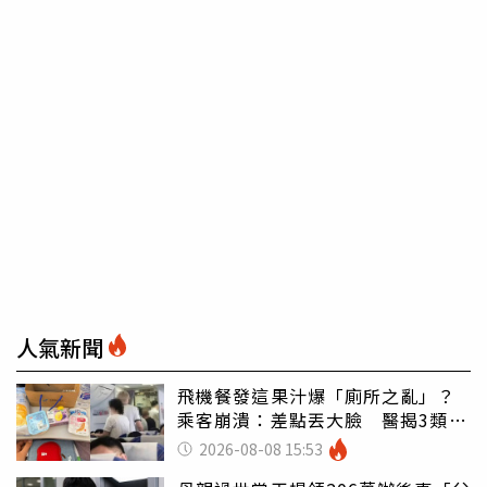
人氣新聞
飛機餐發這果汁爆「廁所之亂」？
乘客崩潰：差點丟大臉 醫揭3類人
別亂喝
2026-08-08 15:53