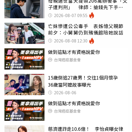
母親過世當天提領206萬辦後事「父
子遭判刑」 律師：搶錢先下手是
罪
2026-08-07 09:55
亡妹慘遭公公毒手 表姊憶父親節
前夕：小舅舅仍到殯儀館陪她說話
2026-08-08 12:30
做到這點才有資格說愛你
台灣癌症基金會
15歲倒追27歲男！交往1個月懷孕
36歲當阿嬤故事曝光
2026-08-06
做到這點才有資格說愛你
台灣癌症基金會
慈濟遭詐走10.6億！ 李怡貞曝女律