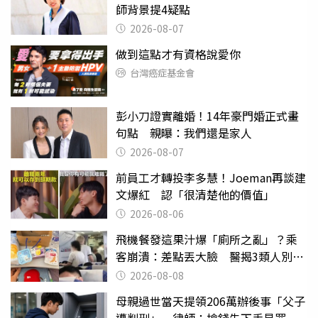
師背景提4疑點
2026-08-07
做到這點才有資格說愛你
台灣癌症基金會
彭小刀證實離婚！14年豪門婚正式畫
句點 親曝：我們還是家人
2026-08-07
前員工才轉投李多慧！Joeman再談建
文爆紅 認「很清楚他的價值」
2026-08-06
飛機餐發這果汁爆「廁所之亂」？乘
客崩潰：差點丟大臉 醫揭3類人別亂
喝
2026-08-08
母親過世當天提領206萬辦後事「父子
遭判刑」 律師：搶錢先下手是罪