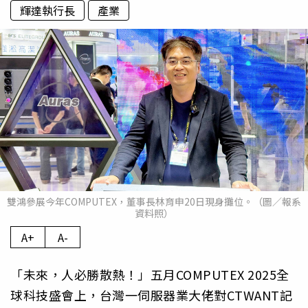
輝達執行長
產業
雙鴻參展今年COMPUTEX，董事長林育申20日現身攤位。（圖／報系
資料照）
A+
A-
「未來，人必勝散熱！」五月COMPUTEX 2025全
球科技盛會上，台灣一伺服器業大佬對CTWANT記