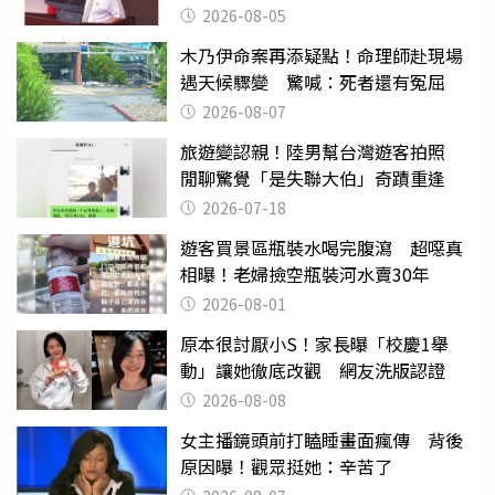
2026-08-05
木乃伊命案再添疑點！命理師赴現場
遇天候驟變 驚喊：死者還有冤屈
2026-08-07
旅遊變認親！陸男幫台灣遊客拍照
閒聊驚覺「是失聯大伯」奇蹟重逢
2026-07-18
遊客買景區瓶裝水喝完腹瀉 超噁真
相曝！老婦撿空瓶裝河水賣30年
2026-08-01
原本很討厭小S！家長曝「校慶1舉
動」讓她徹底改觀 網友洗版認證
2026-08-08
女主播鏡頭前打瞌睡畫面瘋傳 背後
原因曝！觀眾挺她：辛苦了