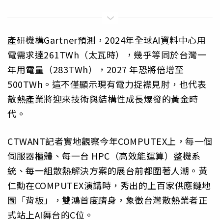
產研機構Gartner預測，2024年全球AI資料中心用
電需求達261TWh（太瓦時），幾乎等同於台灣一
年用電量（283TWh），2027 年恐將倍增至
500TWh。這不僅顯示現有電力捉襟見肘，也代表
散熱產業將迎來技術與結構性成長爆發的黃金時
代。
CTWANT記者實地觀察今年COMPUTEX上，每一個
伺服器櫃體、每一台 HPC（高效能運算）整機系
統、每一組散熱解決方案的展台前都圍著人潮。黃
仁勳在COMPUTEX演講時，秀出的上百家供應鏈地
圖「背板」，雙鴻首度躋身，象徵台灣散熱業者正
式站上AI舞台的C位。