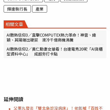
輝達執行長
產業
相關文章
AI散熱信仰3／直擊COMPUTEX熱力革命！神雲、緯
穎、其陽端出硬菜 液冷千億商機沸騰
AI散熱信仰2／黃仁勳妻女搶看！台達電秀20呎「AI貨櫃
型資料中心」 成超夯打卡點
延伸閱讀
父睪丸發炎「雙北急診沒病床」！他氣喊「百姓不