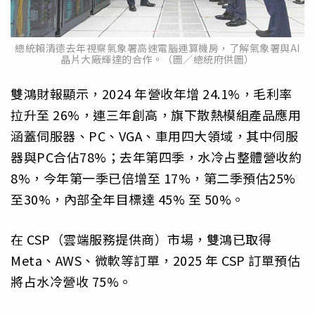
總統賴清德去年視察氣象署高速電腦運算機房，了解氣象署與AI
晶片大廠輝達的合作。（圖／總統府供圖）
雙鴻財報顯示，2024 年營收年增 24.1%，毛利率
拉升至 26%，連三年創高，旗下散熱模組產品應用
涵蓋伺服器、PC、VGA、車用四大領域，其中伺服
器與PC合佔78%；去年第四季，水冷占整體營收約
8%，今年第一季已倍增至 17%，第二季預估25%
至30%，內部全年目標達 45% 至 50%。
在 CSP（雲端服務提供商）市場，雙鴻已取得
Meta、AWS、微軟等訂單，2025 年 CSP 訂單預估
將占水冷營收 75%。