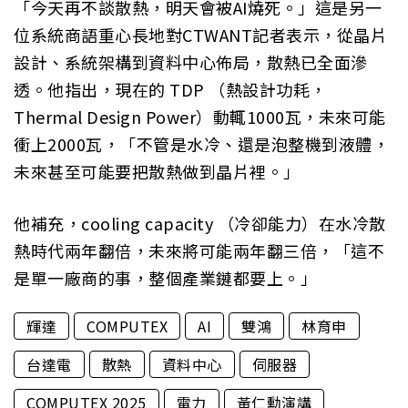
「今天再不談散熱，明天會被AI燒死。」這是另一
位系統商語重心長地對CTWANT記者表示，從晶片
設計、系統架構到資料中心佈局，散熱已全面滲
透。他指出，現在的 TDP （熱設計功耗，
Thermal Design Power）動輒1000瓦，未來可能
衝上2000瓦，「不管是水冷、還是泡整機到液體，
未來甚至可能要把散熱做到晶片裡。」
他補充，cooling capacity （冷卻能力）在水冷散
熱時代兩年翻倍，未來將可能兩年翻三倍，「這不
是單一廠商的事，整個產業鏈都要上。」
輝達
COMPUTEX
AI
雙鴻
林育申
台達電
散熱
資料中心
伺服器
COMPUTEX 2025
電力
黃仁勳演講