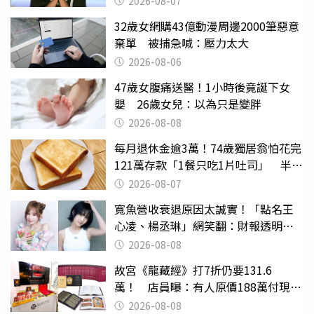
2026-08-07
32歲女網購43億動漫周邊2000筆惡意
棄單 被捕急喊：壓力太大
2026-08-06
47歲女腹痛送醫！1小時後竟誕下女
嬰 26歲女兒：以為只是變胖
2026-08-08
每月退休金逾3萬！74歲獨居翁怕花完
121萬存款「1餐只吃1片吐司」 半年
後暴瘦嚇壞女兒
2026-08-07
寬魚營收衰退原因太誠實！「點名王
心凌、楊丞琳」網笑翻：財報透明度
滿分
2026-08-08
故宮《龍藏經》打7折仍要131.6
萬！ 店員曝：有人原價188萬付現購
買
2026-08-08