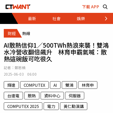
跳至主要內容區塊
下載 APP
最新
社會
娛樂
財經
財經
熱線
AI散熱信仰1／500TWh熱浪來襲！雙鴻
水冷營收翻倍飆升 林育申霸氣喊：散
熱這碗飯可吃很久
記者：
鄭思楠
2025-06-03 06:00
輝達
COMPUTEX
AI
雙鴻
林育申
台達電
散熱
資料中心
伺服器
COMPUTEX 2025
電力
黃仁勳演講