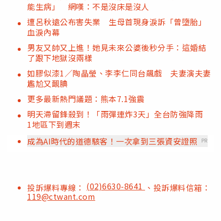
能生病」 網嘆：不是沒床是沒人
遭呂秋遠公布害失業 生母首現身淚訴「曾墮胎」
血淚內幕
男友又帥又上進！她見未來公婆後秒分手：這婚結
了跟下地獄沒兩樣
如膠似漆1／陶晶瑩、李李仁同台飆戲 夫妻演夫妻
尷尬又靦腆
更多最新熱門議題：熊本7.1強震
明天滯留鋒殺到！「雨彈連炸3天」全台防強降雨
1地區下到週末
成為AI時代的道德駭客！一次拿到三張資安證照
PR
(02)6630-8641
投訴爆料專線：
、投訴爆料信箱：
119@ctwant.com