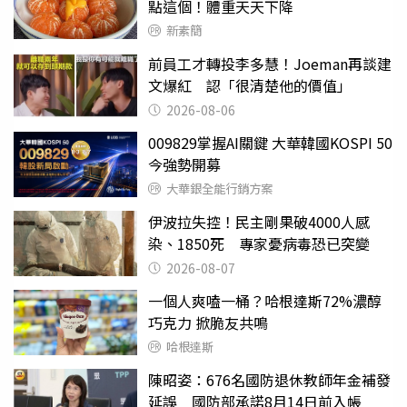
點這個！體重天天下降
新素簡
前員工才轉投李多慧！Joeman再談建
文爆紅 認「很清楚他的價值」
2026-08-06
009829掌握AI關鍵 大華韓國KOSPI 50
今強勢開募
大華銀全能行銷方案
伊波拉失控！民主剛果破4000人感
染、1850死 專家憂病毒恐已突變
2026-08-07
一個人爽嗑一桶？哈根達斯72%濃醇
巧克力 掀脆友共鳴
哈根達斯
陳昭姿：676名國防退休教師年金補發
延誤 國防部承諾8月14日前入帳