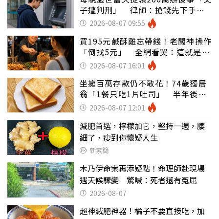
子遭判刑」 律師：搶錢先下手是
罪
2026-08-07 09:55
買195元鹹酥雞忘帶錢！老闆神操作
「倒找5元」 全網看哭：這就是台
灣
2026-08-07 16:01
坐擁百萬存款仍不敢花！74歲獨居
翁「1餐只吃1片吐司」 半年後暴
瘦嚇壞女兒
2026-08-07 12:01
減肥首選，檸檬加它，堅持一週，腰
細了，瘦到你懷疑人生
新素簡
木乃伊命案再添疑點！命理師赴現場
遇天候驟變 驚喊：死者還有冤屈
2026-08-07
超神減肥神器！橘子不要直接吃，加