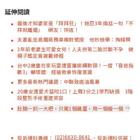
延伸閱讀
婚後才知婆家是「拜拜狂」！她忍3年換尪一句「不
拜就離婚」 網友：快逃！
夫妻亂坐高鐵商務車廂對號座 他秒檢舉：掏錢啊
3年前老婆生可愛女兒！人夫拚第二胎診斷不孕 做
親子鑑定竟被戴綠帽
台中2歲童在家玩耍遭窗簾綁繩勒頸！一度「昏迷指
數3」嚇壞嬤 經搶救幸恢復意識
更多最新熱門議題：中聯致癌油風暴
20歲女遭愛犬猛咬1口！上脣3分之1慘烈缺損 3階
段整形手術重建笑容
肚腩一抓一大把，只需1個雞蛋，用一個瘦一個
PR
(02)6630-8641
投訴爆料專線：
、投訴爆料信箱：