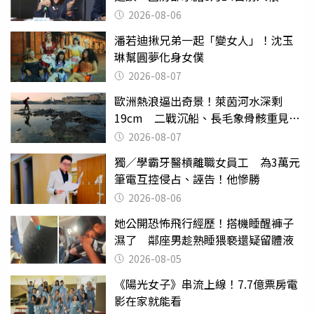
2026-08-06
潘若迪揪兄弟一起「變女人」！沈玉
琳幫圓夢化身女僕
2026-08-07
歐洲熱浪逼出奇景！萊茵河水深剩
19cm 二戰沉船、長毛象骨骸重見天
日
2026-08-07
獨／學霸牙醫槓離職女員工 為3萬元
筆電互控侵占、誣告！他慘勝
2026-08-06
她公開恐怖飛行經歷！搭機睡醒褲子
濕了 鄰座男趁熟睡猥褻還疑留體液
2026-08-05
《陽光女子》串流上線！7.7億票房電
影在家就能看