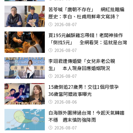
苦苓喊「唐朝不存在」 網紅批瞎編
歷史：李白、杜甫用鮮卑文寫詩？
2026-08-07
買195元鹹酥雞忘帶錢！老闆神操作
「倒找5元」 全網看哭：這就是台灣
2026-08-07
李翊君遭傳婚變「女兒非老公親
生」 本人現身回應婚姻現況
2026-08-07
15歲倒追27歲男！交往1個月懷孕
36歲當阿嬤故事曝光
2026-08-06
白海豚外圍掃過台灣！今起天氣轉趨
不穩 週末慎防強降雨
2026-08-07