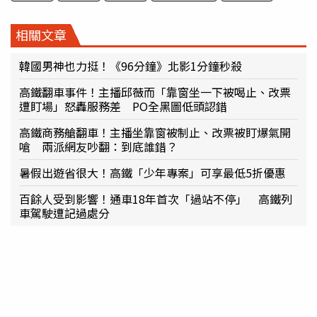
相關文章
韓國男神也力挺！《96分鐘》北影1分鐘秒殺
高鐵翻車事件！主播邱薇而「靠窗坐一下被喝止、改票
遭盯場」怒轟服務差 PO全黑圖低頭認錯
高鐵商務艙翻車！主播坐靠窗被制止、改票被盯爆氣開
嗆 兩派網友吵翻：到底誰錯？
暑假出遊省很大！高鐵「少年專案」可享最低5折優惠
百餘人受到影響！通車18年首次「過站不停」 高鐵列
車駕駛遭記過處分