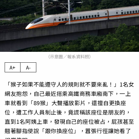
（示意圖／報系資料照）
A+
A-
「猴子如果不能遵守人的規則就不要來亂！」1名女
網友抱怨，自己最近搭乘高鐵商務車廂南下，一上
車就看到「89猴」大聲播放影片，還擅自更換座
位，遭工作人員制止後，竟謊稱該座位是朋友的，
直到1名阿姨上車，發現自己的座位被占，屁孩甚至
翹著腳指使說「跟你換座位」，囂張行徑讓她看了