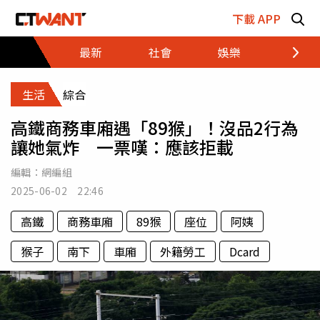
跳至主要內容區塊
下載 APP
最新
社會
娛樂
財經
生活
綜合
高鐵商務車廂遇「89猴」！沒品2行為
讓她氣炸 一票嘆：應該拒載
編輯：
網編組
2025-06-02 22:46
高鐵
商務車廂
89猴
座位
阿姨
猴子
南下
車廂
外籍勞工
Dcard