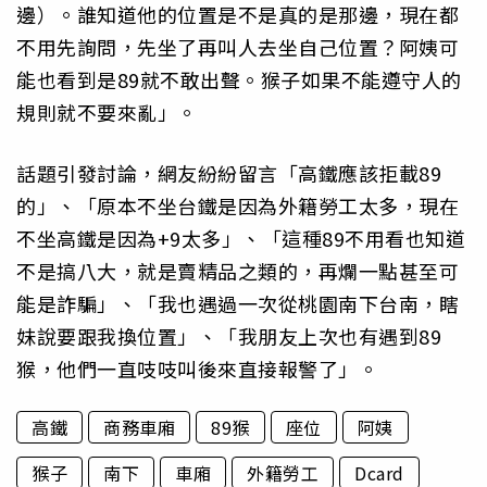
邊）。誰知道他的位置是不是真的是那邊，現在都
不用先詢問，先坐了再叫人去坐自己位置？阿姨可
能也看到是89就不敢出聲。猴子如果不能遵守人的
規則就不要來亂」。
話題引發討論，網友紛紛留言「高鐵應該拒載89
的」、「原本不坐台鐵是因為外籍勞工太多，現在
不坐高鐵是因為+9太多」、「這種89不用看也知道
不是搞八大，就是賣精品之類的，再爛一點甚至可
能是詐騙」、「我也遇過一次從桃園南下台南，瞎
妹說要跟我換位置」、「我朋友上次也有遇到89
猴，他們一直吱吱叫後來直接報警了」。
高鐵
商務車廂
89猴
座位
阿姨
猴子
南下
車廂
外籍勞工
Dcard