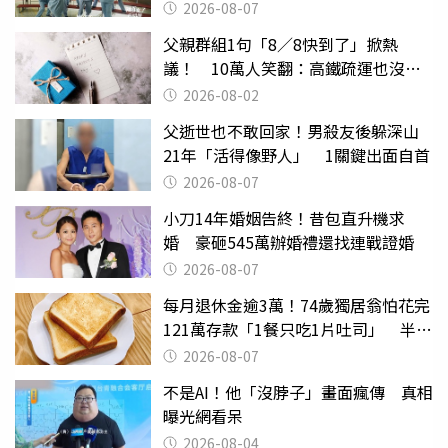
2026-08-07
父親群組1句「8／8快到了」掀熱
議！ 10萬人笑翻：高鐵疏運也沒列
父親節
2026-08-02
父逝世也不敢回家！男殺友後躲深山
21年「活得像野人」 1關鍵出面自首
2026-08-07
小刀14年婚姻告終！昔包直升機求
婚 豪砸545萬辦婚禮還找連戰證婚
2026-08-07
每月退休金逾3萬！74歲獨居翁怕花完
121萬存款「1餐只吃1片吐司」 半年
後暴瘦嚇壞女兒
2026-08-07
不是AI！他「沒脖子」畫面瘋傳 真相
曝光網看呆
2026-08-04