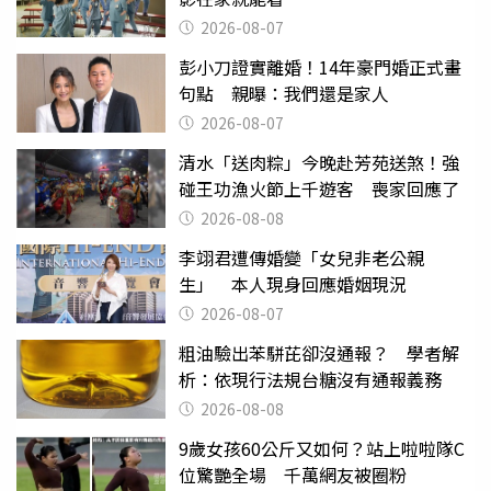
2026-08-07
彭小刀證實離婚！14年豪門婚正式畫
句點 親曝：我們還是家人
2026-08-07
清水「送肉粽」今晚赴芳苑送煞！強
碰王功漁火節上千遊客 喪家回應了
2026-08-08
李翊君遭傳婚變「女兒非老公親
生」 本人現身回應婚姻現況
2026-08-07
粗油驗出苯駢芘卻沒通報？ 學者解
析：依現行法規台糖沒有通報義務
2026-08-08
9歲女孩60公斤又如何？站上啦啦隊C
位驚艷全場 千萬網友被圈粉