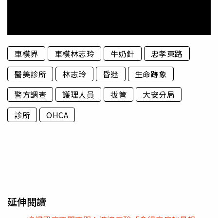
車模界
車模林志玲
牛奶針
忠孝東路
醫美診所
林志玲
昏迷
生命跡象
警方調查
護理人員
拔管
大安分局
診所
OHCA
延伸閱讀