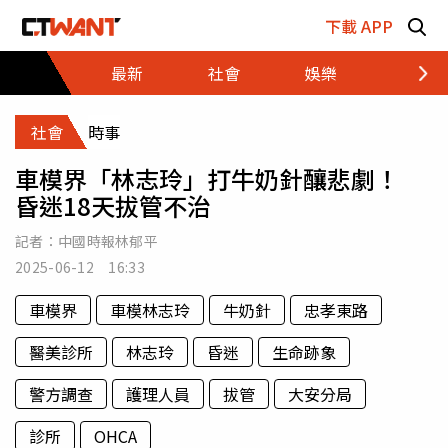
跳至主要內容區塊
下載 APP
最新
社會
娛樂
財經
社會
時事
車模界「林志玲」打牛奶針釀悲劇！
昏迷18天拔管不治
記者：
中國時報林郁平
2025-06-12 16:33
車模界
車模林志玲
牛奶針
忠孝東路
醫美診所
林志玲
昏迷
生命跡象
警方調查
護理人員
拔管
大安分局
診所
OHCA