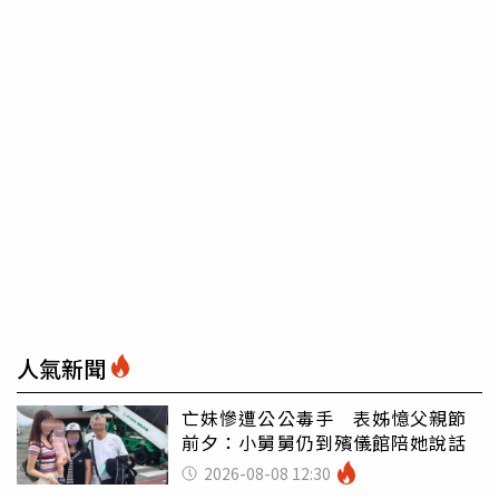
人氣新聞
亡妹慘遭公公毒手 表姊憶父親節
前夕：小舅舅仍到殯儀館陪她說話
2026-08-08 12:30