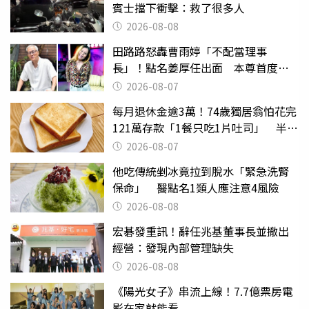
賓士擋下衝擊：救了很多人
2026-08-08
田路路怒轟曹雨婷「不配當理事
長」！點名姜厚任出面 本尊首度回
應了
2026-08-07
每月退休金逾3萬！74歲獨居翁怕花完
121萬存款「1餐只吃1片吐司」 半年
後暴瘦嚇壞女兒
2026-08-07
他吃傳統剉冰竟拉到脫水「緊急洗腎
保命」 醫點名1類人應注意4風險
2026-08-08
宏碁發重訊！辭任兆基董事長並撤出
經營：發現內部管理缺失
2026-08-08
《陽光女子》串流上線！7.7億票房電
影在家就能看