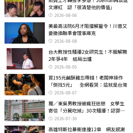
文爆紅 認「很清楚他的價值」
2026-08-06
美最高法院6月才阻擋解雇令！川普又
要撤換聯準會理事庫克
2026-08-08
台大教授性騷擾2女研究生！不服解聘
2年爭4年 結局出爐
2026-08-05
買195元鹹酥雞忘帶錢！老闆神操作
「倒找5元」 全網看哭：這就是台灣
2026-08-07
獨／東吳男教授被瘋狂迷戀 女學生
寄信「分屍吃掉」30次騷擾！認罪免
關
2026-07-30
高雄特斯拉暴衝連撞12車 網友感謝