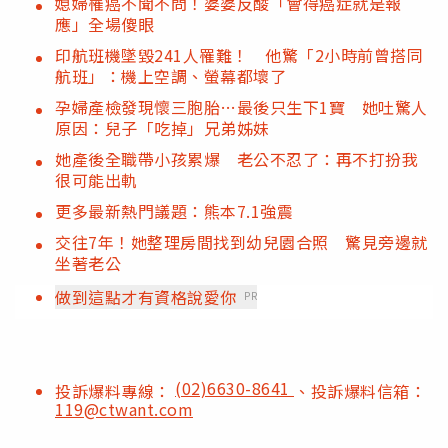
媳婦罹癌不聞不問！婆婆反酸「會得癌症就是報
應」全場傻眼
印航班機墜毀241人罹難！ 他驚「2小時前曾搭同
航班」：機上空調、螢幕都壞了
孕婦產檢發現懷三胞胎…最後只生下1寶 她吐驚人
原因：兒子「吃掉」兄弟姊妹
她產後全職帶小孩累爆 老公不忍了：再不打扮我
很可能出軌
更多最新熱門議題：熊本7.1強震
交往7年！她整理房間找到幼兒園合照 驚見旁邊就
坐著老公
做到這點才有資格說愛你
PR
(02)6630-8641
投訴爆料專線：
、投訴爆料信箱：
119@ctwant.com