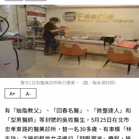
警方1日到醫美診所執行搜索。（圖／報系資料照）
A+
A-
有「抽脂教父」、「回春名醫」、「微整達人」和
「型男醫師」等封號的吳姓醫生，5月25日在北市
忠孝東路的醫美診所，替一名30多歲、有車模「林
志玲」之稱的蔡姓女子進行「舒眠電波」療程，施