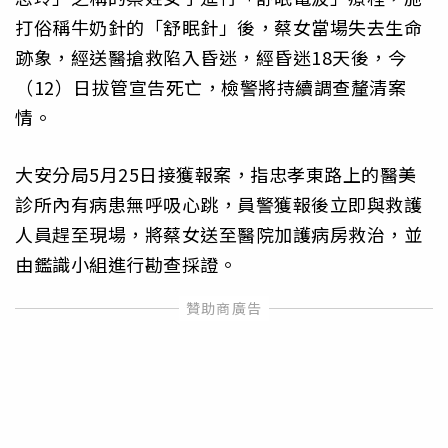
打俗稱牛奶針的「舒眠針」後，蔡女當場失去生命
跡象，經送醫搶救陷入昏迷，經昏迷18天後，今
（12）日拔管宣告死亡，檢警將持續調查釐清案
情。
大安分局5月25日接獲報案，指忠孝東路上的醫美
診所內有病患無呼吸心跳，員警獲報後立即與救護
人員趕至現場，將蔡女送至醫院加護病房救治，並
由鑑識小組進行勘查採證。