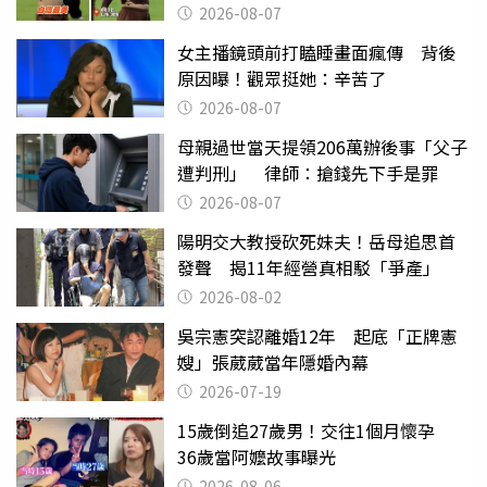
2026-08-07
女主播鏡頭前打瞌睡畫面瘋傳 背後
原因曝！觀眾挺她：辛苦了
2026-08-07
母親過世當天提領206萬辦後事「父子
遭判刑」 律師：搶錢先下手是罪
2026-08-07
陽明交大教授砍死妹夫！岳母追思首
發聲 揭11年經營真相駁「爭產」
2026-08-02
吳宗憲突認離婚12年 起底「正牌憲
嫂」張葳葳當年隱婚內幕
2026-07-19
15歲倒追27歲男！交往1個月懷孕
36歲當阿嬤故事曝光
2026-08-06