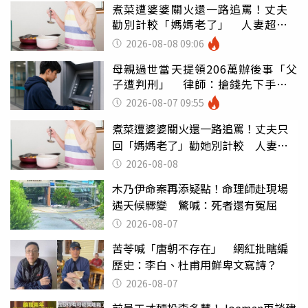
煮菜遭婆婆關火還一路追罵！丈夫
勸別計較「媽媽老了」 人妻超崩
潰：我像台傭
2026-08-08 09:06
母親過世當天提領206萬辦後事「父
子遭判刑」 律師：搶錢先下手是
罪
2026-08-07 09:55
煮菜遭婆婆關火還一路追罵！丈夫只
回「媽媽老了」勸她別計較 人妻超
崩潰：我像台傭
2026-08-08
木乃伊命案再添疑點！命理師赴現場
遇天候驟變 驚喊：死者還有冤屈
2026-08-07
苦苓喊「唐朝不存在」 網紅批瞎編
歷史：李白、杜甫用鮮卑文寫詩？
2026-08-07
前員工才轉投李多慧！Joeman再談建