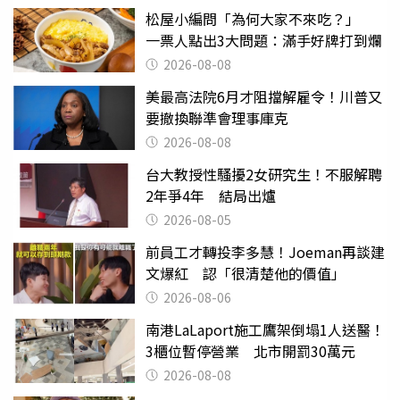
松屋小編問「為何大家不來吃？」
一票人點出3大問題：滿手好牌打到爛
2026-08-08
美最高法院6月才阻擋解雇令！川普又
要撤換聯準會理事庫克
2026-08-08
台大教授性騷擾2女研究生！不服解聘
2年爭4年 結局出爐
2026-08-05
前員工才轉投李多慧！Joeman再談建
文爆紅 認「很清楚他的價值」
2026-08-06
南港LaLaport施工鷹架倒塌1人送醫！
3櫃位暫停營業 北市開罰30萬元
2026-08-08