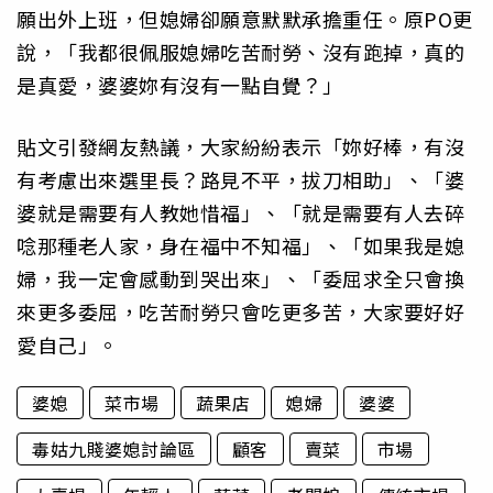
願出外上班，但媳婦卻願意默默承擔重任。原PO更
說，「我都很佩服媳婦吃苦耐勞、沒有跑掉，真的
是真愛，婆婆妳有沒有一點自覺？」
貼文引發網友熱議，大家紛紛表示「妳好棒，有沒
有考慮出來選里長？路見不平，拔刀相助」、「婆
婆就是需要有人教她惜福」、「就是需要有人去碎
唸那種老人家，身在福中不知福」、「如果我是媳
婦，我一定會感動到哭出來」、「委屈求全只會換
來更多委屈，吃苦耐勞只會吃更多苦，大家要好好
愛自己」。
婆媳
菜市場
蔬果店
媳婦
婆婆
毒姑九賤婆媳討論區
顧客
賣菜
市場