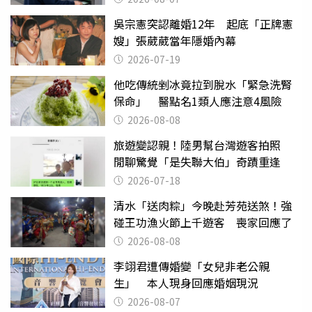
吳宗憲突認離婚12年 起底「正牌憲
嫂」張葳葳當年隱婚內幕
2026-07-19
他吃傳統剉冰竟拉到脫水「緊急洗腎
保命」 醫點名1類人應注意4風險
2026-08-08
旅遊變認親！陸男幫台灣遊客拍照
閒聊驚覺「是失聯大伯」奇蹟重逢
2026-07-18
清水「送肉粽」今晚赴芳苑送煞！強
碰王功漁火節上千遊客 喪家回應了
2026-08-08
李翊君遭傳婚變「女兒非老公親
生」 本人現身回應婚姻現況
2026-08-07