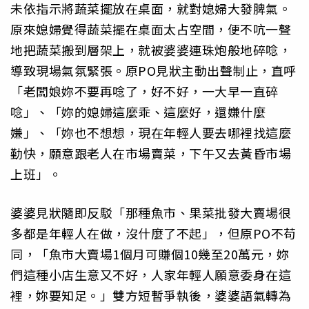
未依指示將蔬菜擺放在桌面，就對媳婦大發脾氣。
原來媳婦覺得蔬菜擺在桌面太占空間，便不吭一聲
地把蔬菜搬到層架上，就被婆婆連珠炮般地碎唸，
導致現場氣氛緊張。原PO見狀主動出聲制止，直呼
「老闆娘妳不要再唸了，好不好，一大早一直碎
唸」、「妳的媳婦這麼乖、這麼好，還嫌什麼
嫌」、「妳也不想想，現在年輕人要去哪裡找這麼
勤快，願意跟老人在市場賣菜，下午又去黃昏市場
上班」。
婆婆見狀隨即反駁「那種魚市、果菜批發大賣場很
多都是年輕人在做，沒什麼了不起」，但原PO不苟
同，「魚市大賣場1個月可賺個10幾至20萬元，妳
們這種小店生意又不好，人家年輕人願意委身在這
裡，妳要知足。」雙方短暫爭執後，婆婆語氣轉為