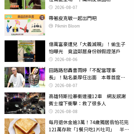
2026-08-07
帶著皮克敏一起出門吧
Pikmin Bloom
億萬富豪遭兒「大義滅親」！偷生子
怕曝光 竟盜鄰居身份辦假證落戶
2026-08-06
田路路怒轟曹雨婷「不配當理事
長」！點名姜厚任出面 本尊首度回
應了
2026-08-07
高雄特斯拉暴衝連撞12車 網友感謝
賓士擋下衝擊：救了很多人
2026-08-08
每月退休金逾3萬！74歲獨居翁怕花完
121萬存款「1餐只吃1片吐司」 半年