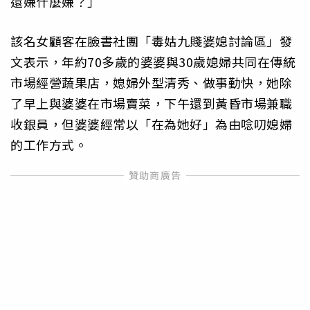
還嫌什麼嫌？」
該名女顧客在臉書社團「毒姑九賤婆媳討論區」發
文表示，年約70多歲的婆婆與30歲媳婦共同在傳統
市場經營蔬果店，媳婦外型清秀、做事勤快，她除
了早上與婆婆在市場賣菜，下午還到黃昏市場兼職
收銀員，但婆婆經常以「在為她好」為由唸叨媳婦
的工作方式。