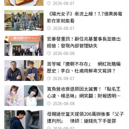
後暴瘦嚇壞女兒
2026-08-07
《陽光女子》串流上線！7.7億票房電
影在家就能看
2026-08-07
宏碁發重訊！辭任兆基董事長並撤出
經營：發現內部管理缺失
2026-08-08
苦苓喊「唐朝不存在」 網紅批瞎編
歷史：李白、杜甫用鮮卑文寫詩？
2026-08-07
寬魚營收衰退原因太誠實！「點名王
心凌、楊丞琳」網笑翻：財報透明度
滿分
2026-08-08
母親過世當天提領206萬辦後事「父子
遭判刑」 律師：搶錢先下手是罪
2026-08-07