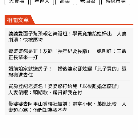
大賣場
年輕人
蔬菜
老闆娘
傳統市場
相關文章
婆婆愛面子幫孫報名舞蹈班！學費竟推給媳婦出 人妻
崩潰：快被壓垮
遭婆婆怨是非！友勸「長年紀要長腦」 媳叫好：三觀
正長輩來一打
婚前娘家就送房子！ 婚後婆家卻炫耀「兒子買的」還
想搬進去住
買房登記老婆名！婆婆怒打給兒「以後離婚怎麼辦」
人妻傻眼：頭期款、房貸都我在付
帶婆婆去阿里山賞櫻狂被嫌！還拿小叔、弟媳比較 人
妻超心寒：他們認為我不孝