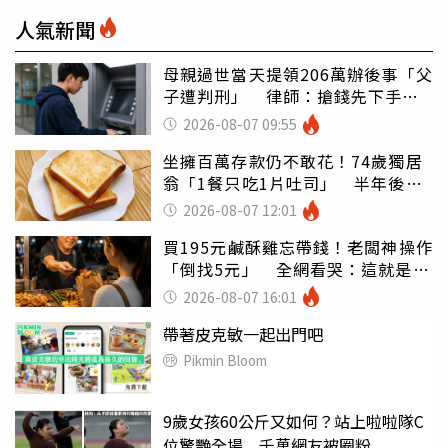
人氣新聞
母親過世當天提領206萬辦後事「父
子遭判刑」 律師：搶錢先下手是
罪
2026-08-07 09:55
坐擁百萬存款仍不敢花！74歲獨居
翁「1餐只吃1片吐司」 半年後暴
瘦嚇壞女兒
2026-08-07 12:01
買195元鹹酥雞忘帶錢！老闆神操作
「倒找5元」 全網看哭：這就是台
灣
2026-08-07 16:01
帶著皮克敏一起出門吧
Pikmin Bloom
9歲女孩60公斤又如何？站上啦啦隊C
位驚艷全場 千萬網友被圈粉