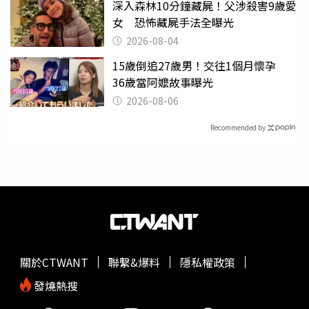
深入森林10分鐘藏屍！父涉殺害9歲愛
女 恐怖藏屍手法全曝光
2026-08-04
15歲倒追27歲男！交往1個月懷孕
36歲當阿嬤故事曝光
2026-08-06
Recommended by
關於CTWANT
聯繫&爆料
隱私權政策
發燒熱搜