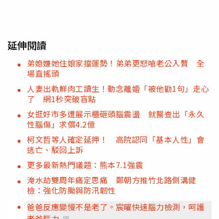
延伸閱讀
弟媳嫌她住娘家擋運勢！弟弟更怒嗆老公入贅 全
場直搖頭
人妻出軌鮮肉工讀生！動念離婚「被他勸1句」走心
了 網1秒突破盲點
女逛好市多遭展示櫃砸頭腦震盪 就醫查出「永久
性腦傷」求償4.2億
柯文哲等人確定延押！ 高院認同「基本人性」會
逃亡、駁回上訴
更多最新熱門議題：熊本7.1強震
淹水劫雙周年痛定思痛 鄭朝方推竹北路側溝健
檢：強化防颱與防汛韌性
爸爸反應變慢不是老了。宸曜快速腦力檢測，呵護
老爸腦力
PR