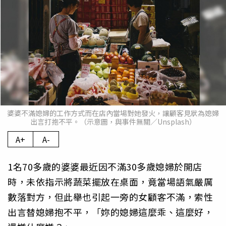
婆婆不滿媳婦的工作方式而在店內當場對她發火，讓顧客見狀為媳婦
出言打抱不平。（示意圖，與事件無關／Unsplash）
A+
A-
1名70多歲的婆婆最近因不滿30多歲媳婦於開店
時，未依指示將蔬菜擺放在桌面，竟當場語氣嚴厲
數落對方，但此舉也引起一旁的女顧客不滿，索性
出言替媳婦抱不平，「妳的媳婦這麼乖、這麼好，