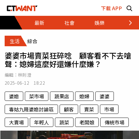
跳至主要內容區塊
下載 APP
最新
社會
娛樂
財經
生活
綜合
婆婆市場賣菜狂碎唸 顧客看不下去嗆
聲：媳婦這麼好還嫌什麼嫌？
編輯：
林則澄
2025-06-12 18:22
婆媳
菜市場
蔬果店
媳婦
婆婆
毒姑九賤婆媳討論區
顧客
賣菜
市場
大賣場
年輕人
蔬菜
老闆娘
傳統市場