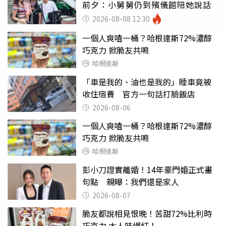
前夕：小舅舅仍到殯儀館陪她說話
2026-08-08 12:30
一個人爽嗑一桶？哈根達斯72%濃醇
巧克力 掀脆友共鳴
哈根達斯
「車是我的、油也是我的」睡車竟被
收住宿費 官方一句話打臉飯店
2026-08-06
一個人爽嗑一桶？哈根達斯72%濃醇
巧克力 掀脆友共鳴
哈根達斯
彭小刀證實離婚！14年豪門婚正式畫
句點 親曝：我們還是家人
2026-08-07
脆友都說相見恨晚！苦甜72%比利時
巧克力 大人味爆紅！