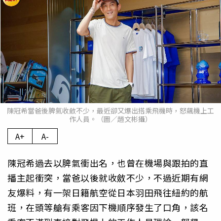
陳冠希當爸後脾氣收斂不少，最近卻又爆出搭乘飛機時，怒飆機上工
作人員。（圖／趙文彬攝）
A+
A-
陳冠希過去以脾氣衝出名，也曾在機場與跟拍的直
播主起衝突，當爸以後就收斂不少，不過近期有網
友爆料，有一架日籍航空從日本羽田飛往紐約的航
班，在頭等艙有乘客因下機順序發生了口角，該名