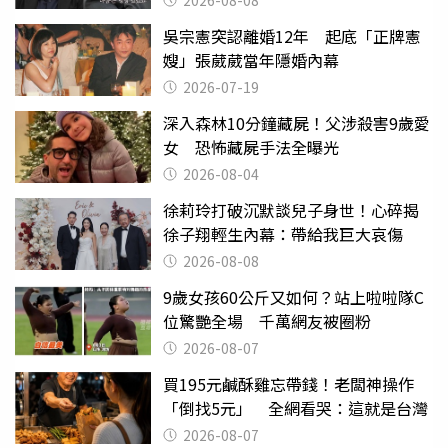
吳宗憲突認離婚12年 起底「正牌憲
嫂」張葳葳當年隱婚內幕
2026-07-19
深入森林10分鐘藏屍！父涉殺害9歲愛
女 恐怖藏屍手法全曝光
2026-08-04
徐莉玲打破沉默談兒子身世！心碎揭
徐子翔輕生內幕：帶給我巨大哀傷
2026-08-08
9歲女孩60公斤又如何？站上啦啦隊C
位驚艷全場 千萬網友被圈粉
2026-08-07
買195元鹹酥雞忘帶錢！老闆神操作
「倒找5元」 全網看哭：這就是台灣
2026-08-07