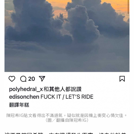
陳冠希IG貼文看得出不滿語氣，疑似就是因機上衝突心情欠佳。
（圖／翻攝自陳冠希IG）