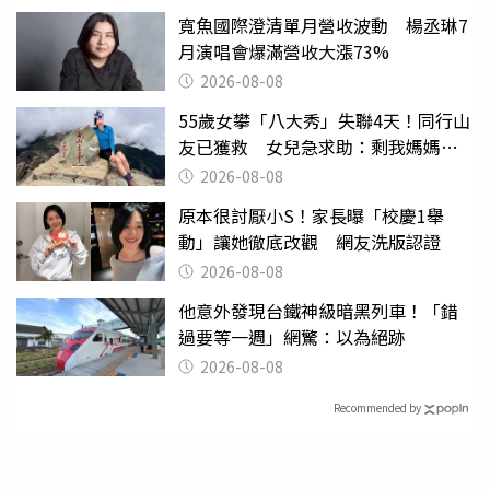
寬魚國際澄清單月營收波動 楊丞琳7
月演唱會爆滿營收大漲73%
2026-08-08
55歲女攀「八大秀」失聯4天！同行山
友已獲救 女兒急求助：剩我媽媽還
沒找到
2026-08-08
原本很討厭小S！家長曝「校慶1舉
動」讓她徹底改觀 網友洗版認證
2026-08-08
他意外發現台鐵神級暗黑列車！「錯
過要等一週」網驚：以為絕跡
2026-08-08
Recommended by