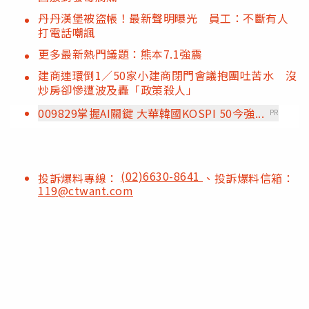
丹丹漢堡被盜帳！最新聲明曝光 員工：不斷有人
打電話嘲諷
更多最新熱門議題：熊本7.1強震
建商連環倒1／50家小建商閉門會議抱團吐苦水 沒
炒房卻慘遭波及轟「政策殺人」
009829掌握AI關鍵 大華韓國KOSPI 50今強...
PR
(02)6630-8641
投訴爆料專線：
、投訴爆料信箱：
119@ctwant.com