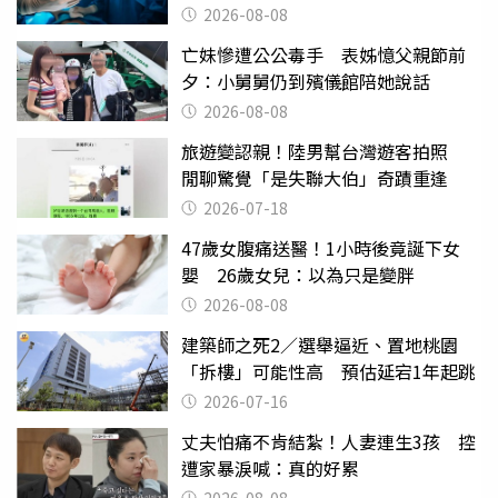
2026-08-08
亡妹慘遭公公毒手 表姊憶父親節前
夕：小舅舅仍到殯儀館陪她說話
2026-08-08
旅遊變認親！陸男幫台灣遊客拍照
閒聊驚覺「是失聯大伯」奇蹟重逢
2026-07-18
47歲女腹痛送醫！1小時後竟誕下女
嬰 26歲女兒：以為只是變胖
2026-08-08
建築師之死2／選舉逼近、置地桃園
「拆樓」可能性高 預估延宕1年起跳
2026-07-16
丈夫怕痛不肯結紮！人妻連生3孩 控
遭家暴淚喊：真的好累
2026-08-08