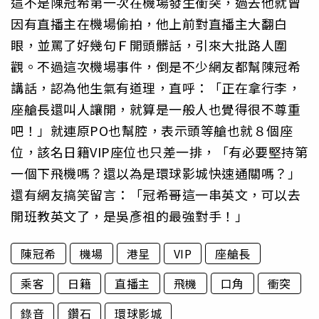
這不是陳冠希第一次在機場發生衝突，過去他就曾
因有直播主在機場偷拍，他上前對直播主大翻白
眼，並罵了好幾句Ｆ開頭髒話，引來大批路人圍
觀。不過這次機場事件，倒是不少網友都幫陳冠希
講話，認為他生氣有道理，直呼：「正在拿行李，
座艙長還叫人讓開，就算是一般人也覺得很不尊重
吧！」就連原PO也幫腔，表示頭等艙也就８個座
位，該名日籍VIP座位也只差一排，「有必要堅持第
一個下飛機嗎？還以為是環球影城快速通關嗎？」
還有網友搞笑留言：「冠希哥這一串英文，可以去
開班教英文了，是吳彥祖的最強對手！」
陳冠希
機場
港星
VIP
座艙長
乘客
日籍
直播主
飛機
口角
衝突
錄音
鑽石
環球影城