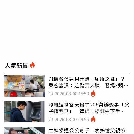
人氣新聞
飛機餐發這果汁爆「廁所之亂」？
乘客崩潰：差點丟大臉 醫揭3類人
別亂喝
2026-08-08 15:53
母親過世當天提領206萬辦後事「父
子遭判刑」 律師：搶錢先下手是
罪
2026-08-07 09:55
亡妹慘遭公公毒手 表姊憶父親節