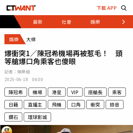
跳至主要內容區塊
下載 APP
最新
社會
娛樂
財經
娛樂
大條
爆衝突1／陳冠希機場再被惹毛！ 頭
等艙爆口角乘客也傻眼
記者：
娛樂組
2025-06-18 06:00
陳冠希
機場
港星
VIP
座艙長
乘客
日籍
直播主
飛機
口角
衝突
錄音
鑽石
環球影城