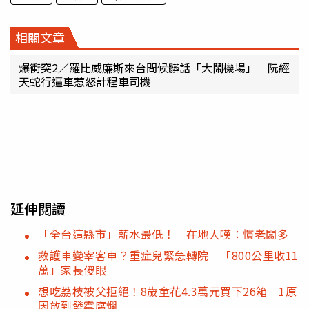
相關文章
爆衝突2／羅比威廉斯來台問候髒話「大鬧機場」 阮經
天蛇行逼車惹怒計程車司機
延伸閱讀
「全台這縣市」薪水最低！ 在地人嘆：慣老闆多
救護車變宰客車？重症兒緊急轉院 「800公里收11
萬」家長傻眼
想吃荔枝被父拒絕！8歲童花4.3萬元買下26箱 1原
因放到發霉腐爛