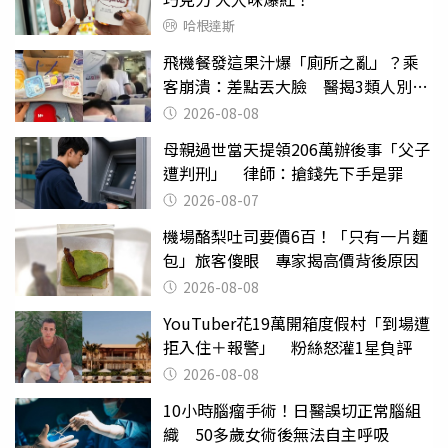
哈根達斯
飛機餐發這果汁爆「廁所之亂」？乘
客崩潰：差點丟大臉 醫揭3類人別亂
喝
2026-08-08
母親過世當天提領206萬辦後事「父子
遭判刑」 律師：搶錢先下手是罪
2026-08-07
機場酪梨吐司要價6百！「只有一片麵
包」旅客傻眼 專家揭高價背後原因
2026-08-08
YouTuber花19萬開箱度假村「到場遭
拒入住＋報警」 粉絲怒灌1星負評
2026-08-08
10小時腦瘤手術！日醫誤切正常腦組
織 50多歲女術後無法自主呼吸