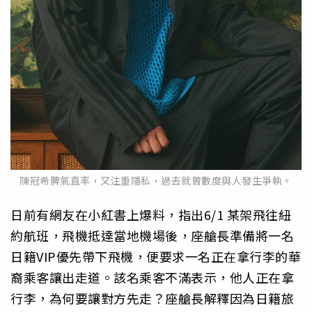
陳冠希脾氣直率，又注重隱私，過去就曾數度與人發生爭執。
日前有網友在小紅書上爆料，指出6/1 某架飛往紐
約航班，飛機抵達當地機場後，座艙長準備將一名
日籍VIP優先帶下飛機，便要求一名正在拿行李的華
裔乘客讓出走道。該名乘客不滿表示，他人正在拿
行李，為何要讓對方先走？座艙長解釋因為日籍旅