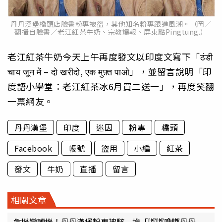
丹丹漢堡橋頭店臉書粉專被盜，其他知名粉專跟進風潮。（圖／
翻攝自臉書／老江紅茶牛奶、宗教爆報、屏東點Pingtung.）
老江紅茶牛奶今天上午再度發文以印度文寫下「ठंडी
चाय जून में – दो खरीदो, एक मुफ़्त पाओ」，並留言說明「印
度語小學堂：老江紅茶冰6月買二送一」，再度笑翻
一票網友。
丹丹漢堡
印度
迷因
粉專
橋頭
Facebook
帳號
盜用
小編
紅茶
發文
牛奶
直播
留言
相關文章
危機變轉機！丹丹漢堡粉專被駭 推「嘟嘟嚕嘟丹丹