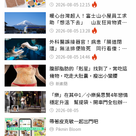
100%聚酯纖維
2026-08-05 12:15
暖心台灣超人！富士山小屋員工求
助「想活下去」 山友狂背物資上
山：台灣真的是寶島
2026-08-05 13:28
外科醫誤接器官！病患「腸道閉
環」無法排便險死 同行看傻：糟
糕至極
2026-08-05 14:46
腹部脂肪的「剋星」找到了，常吃這
幾物，吃走大肚囊，瘦出小蠻腰
新素簡
「樂」在其中1／小樂吳思賢4年戀情
穩定升溫 幫提袋、開車門全包辦閃
瞎眾人
2026-08-05
帶著皮克敏一起出門吧
Pikmin Bloom