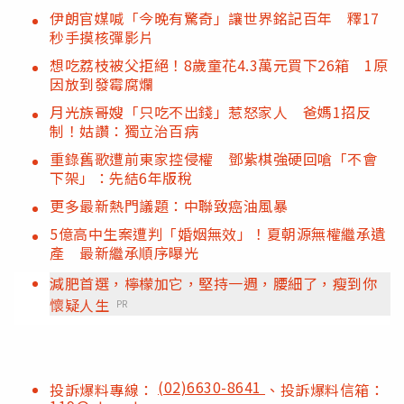
伊朗官媒喊「今晚有驚奇」讓世界銘記百年 釋17
秒手摸核彈影片
想吃荔枝被父拒絕！8歲童花4.3萬元買下26箱 1原
因放到發霉腐爛
月光族哥嫂「只吃不出錢」惹怒家人 爸媽1招反
制！姑讚：獨立治百病
重錄舊歌遭前東家控侵權 鄧紫棋強硬回嗆「不會
下架」：先結6年版稅
更多最新熱門議題：中聯致癌油風暴
5億高中生案遭判「婚姻無效」！夏朝源無權繼承遺
產 最新繼承順序曝光
減肥首選，檸檬加它，堅持一週，腰細了，瘦到你
懷疑人生
PR
(02)6630-8641
投訴爆料專線：
、投訴爆料信箱：