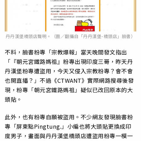
丹丹漢堡橋頭店聲明。（圖／翻攝自「丹丹漢堡-橋頭店」臉書）
不料，臉書粉專「宗教爆報」當天晚間發文指出
「『朝元宮鐵路媽祖』粉專出現印度三哥，昨天丹
丹漢堡粉專遭盜用，今天又侵入宗教粉專？會不會
也開直播？」不過《CTWANT》實際網路搜尋後發
現，粉專「朝元宮鐵路媽祖」疑似已改回原本的大
頭貼。
此外，也有粉專自願被盜用。不少網友發現臉書粉
專「屏東點Pingtung.」小編也將大頭貼更換成印
度男子，畫面與丹丹漢堡橋頭店遭盜用粉專一模一