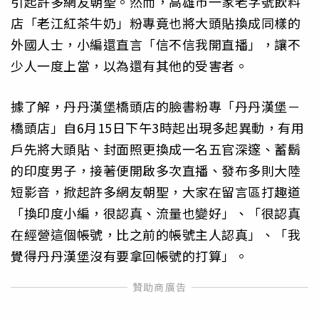
引起許多網友朝聖。然而，高雄市一家老字號飲料
店「老江紅茶牛奶」粉專竟也將大頭貼換成同樣的
外國人士，小編還直言「信不信我開直播」，讓不
少人一度上當，以為還有其他的受害者。
據了解，丹丹漢堡橋頭店的臉書粉專「丹丹漢堡－
橋頭店」自6月15日下午3時起出現多起異動，有用
戶先將大頭貼、封面照更換成一名五官深邃、蓄鬍
的印度男子，接著便開啟多次直播、發布多則大陸
短影音，掀起許多網友朝聖，大家在留言區打趣道
「換印度小編，很認真、流量也變好」、「很認真
在經營這個帳號，比之前的帳號主人認真」、「我
覺得丹丹漢堡沒有要拿回帳號的打算」。