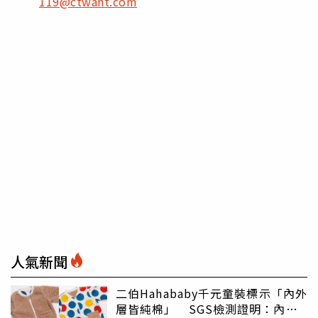
119@ctwant.com
人氣新聞
二伯Hahababy千元童裝標示「內外
層皆純棉」 SGS檢測證明：內裡