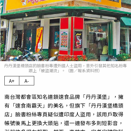
丹丹漢堡橋頭店的臉書粉專遭外國人士盜用，意外引發其他知名粉專
跟上「被盜潮流」。（圖／報系資料照）
A+
A-
南台灣都會區知名連鎖速食品牌「丹丹漢堡」，擁
有「速食南霸天」的美名，但旗下「丹丹漢堡橋頭
店」臉書粉絲專頁疑似遭印度人盜用，該用戶取得
帳號後馬上更換大頭貼，還一連發布多則短影音，