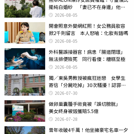
擺純白婚紗 「妻已不在身邊」他淚
喊：無法想像
2026-08-05
開會照意外變網紅照！女公務員妝容
掀2千則留言 本人怒嗆：化妝有錯嗎
2026-08-05
外科醫誤接器官！病患「腸道閉環」
無法排便險死 同行看傻：糟糕至極
2026-08-05
獨／東吳男教授被瘋狂迷戀 女學生
寄信「分屍吃掉」30次騷擾！認罪免
關
2026-07-30
做卵巢囊腫手術竟被「誤切膀胱」
美女終身被毀獲賠5.5億
2026-07-28
曾年收破4千萬！他坐擁豪宅名車一夕