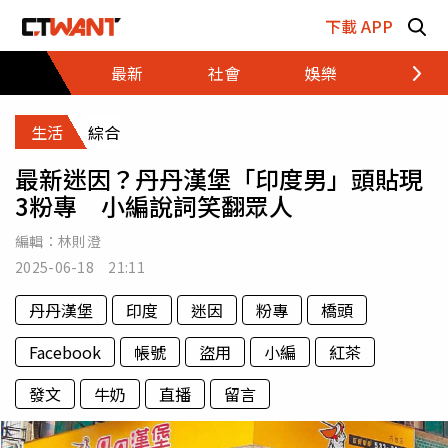
跳至主要內容區塊
下載 APP
最新
社會
娛樂
財經
生活
綜合
最新迷因？丹丹漢堡「印度男」頭貼現
3粉專 小編說詞笑翻眾人
編輯：
林則澄
2025-06-18 21:11
丹丹漢堡
印度
迷因
粉專
橋頭
Facebook
帳號
盜用
小編
紅茶
發文
牛奶
直播
留言