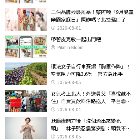
二伯品牌抄襲風暴！蔡阿嘎「9月兒童
樂園家庭日」照辦嗎？北捷鬆口了
2026-08-01
帶著皮克敏一起出門吧
Pikmin Bloom
環法女子自行車賽爆「胸罩作弊」！
空氣阻力可降3.6％ 官方急出手
2026-08-05
女兒考上北大！外送員父「喜悅藏不
住」自費買飲料沿路送人 平台霸氣
幫付學費
2026-08-04
尪腦瘤開刀後「洗個澡出來變禿
頭」 林子熙忍震驚安慰：頭髮不重
要
2026-08-05