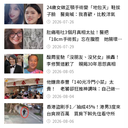
24歲女做正顎手術變「地包天」鞋拔
子臉 醫竟喊：我喜歡，比較洋氣
2026-07-26
肚痛嘔吐3個月真相太扯！醫把
「18cm手術剪」忘在腹腔 她腸壞死
險喪命
2026-07-29
酸周星馳「沒朋友、沒兒女」挨轟！
李修賢道歉了 親揭30年恩怨真相
2026-08-05
他嫌鼎泰豐「140元冷門小菜」太
貴！ 老饕卻狂推神調味：自己做不
出來
2026-08-04
香港盜刷手1／抽成45%！港男3度來
台爽撈百萬 買房下斡先住看守所
2026-08-06