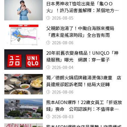
日本男神收T恤唸出竟是「龜ＯＯ
火」！許乃涵害羞解釋：某個地方燃
燒起來了
2026-08-05
父親節泡湯了！中颱白海豚來攪局
「週末是搖滾時段」全台皆有雨
2026-08-06
20年前舊衣變身精品！UNIQLO「神
級服務」曝光 網讚：穿一輩子
2026-08-04
獨／德朗火鍋招牌雞湯燙傷3歲童 店
員違規卻起訴老闆！結局大逆轉
2026-08-06
熊本AEON爆炸！22歲女員工「折返放
錢」喪命 公司認誤判：不值得拿命
換
2026-08-03
熊本AEON爆炸女店員罹難！守靈儀式