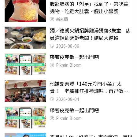
腹部脂肪的「剋星」找到了，常吃這
幾物，吃走大肚囊，瘦出小蠻腰
新素簡
獨／德朗火鍋招牌雞湯燙傷3歲童 店
員違規卻起訴老闆！結局大逆轉
2026-08-06
帶著皮克敏一起出門吧
Pikmin Bloom
他嫌鼎泰豐「140元冷門小菜」太
貴！ 老饕卻狂推神調味：自己做不
出來
2026-08-04
帶著皮克敏一起出門吧
Pikmin Bloom
不是AI！他「沒脖子」畫面瘋傳 真相