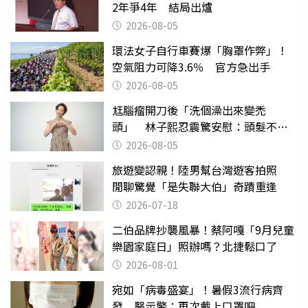
2年爭4年 結局出爐
2026-08-05
環法女子自行車賽爆「胸罩作弊」！
空氣阻力可降3.6％ 官方急出手
2026-08-05
尪腦瘤開刀後「洗個澡出來變禿
頭」 林子熙忍震驚安慰：頭髮不重
要
2026-08-05
旅遊變認親！陸男幫台灣遊客拍照
閒聊驚覺「是失聯大伯」奇蹟重逢
2026-07-18
二伯品牌抄襲風暴！蔡阿嘎「9月兒童
樂園家庭日」照辦嗎？北捷鬆口了
2026-08-01
宛如「病毒盛宴」！暑假3流行病齊
發 醫示警：再次戴上口罩吧