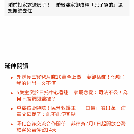
婚前娘家就送房子！ 婚後婆家卻炫耀「兒子買的」還
想搬進去住
延伸閱讀
外送員三寶爸月賺10萬全上繳 妻卻猛嫌！他嘆：
我的付出一文不值
5歲童突於日托中心昏迷 家屬悲慟：司法不公！為
何不能調閱監控？
重症孩要轉院！民營救護車「一口價」喊11萬 病
童父母慌了：能不能便宜點
深化台菲交流合作關係 菲律賓7月1日起開放台灣
旅客免簽停留14天