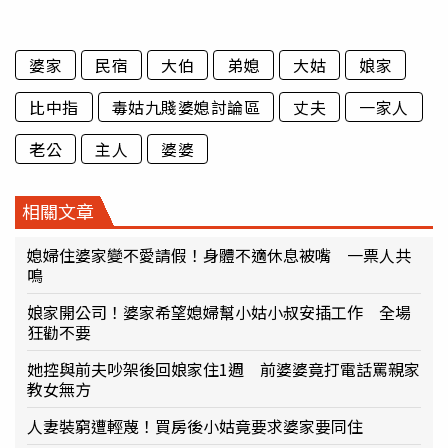
婆家
民宿
大伯
弟媳
大姑
娘家
比中指
毒姑九賤婆媳討論區
丈夫
一家人
老公
主人
婆婆
相關文章
媳婦住婆家變不愛請假！身體不適休息被嘴 一票人共
鳴
娘家開公司！婆家希望媳婦幫小姑小叔安插工作 全場
狂勸不要
她控與前夫吵架後回娘家住1週 前婆婆竟打電話罵親家
教女無方
人妻裝窮遭輕蔑！買房後小姑竟要求婆家要同住