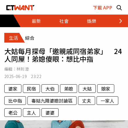
跳至主要內容區塊
下載 APP
最新
社會
娛樂
財經
生活
綜合
大姑每月探母「邀親戚同宿弟家」 24
人同屋！弟媳傻眼：想比中指
編輯：
林則澄
2025-06-19 23:22
婆家
民宿
大伯
弟媳
大姑
娘家
比中指
毒姑九賤婆媳討論區
丈夫
一家人
老公
主人
婆婆