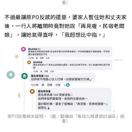
書）
不過最讓原PO反感的還是，婆家人暫住她和丈夫家
後，一行人將離開時竟對她說「再見喔，民宿老闆
娘」，讓她氣得直呼，「我超想比中指。」
原PO回覆網友疑問。（圖／翻攝自「毒姑九賤婆媳討論區」臉
書）