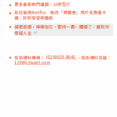
更多最新熱門議題：以伊互打
前任偷用Netflix 她改「劈腿者」用戶名限看卡
通：好好享受吧魯蛇
減肥首選，檸檬加它，堅持一週，腰細了，瘦到你
懷疑人生
PR
(02)6630-8641
投訴爆料專線：
、投訴爆料信箱：
119@ctwant.com