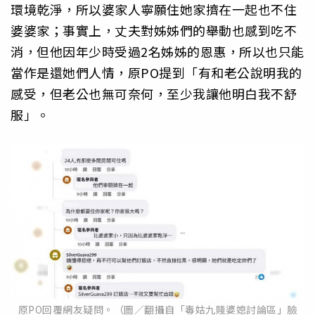
環境乾淨，所以婆家人寧願住她家擠在一起也不住
婆婆家；事實上，丈夫對姊姊們的舉動也感到吃不
消，但他因年少時受過2名姊姊的恩惠，所以也只能
當作是還她們人情，原PO提到「有和老公說明我的
感受，但老公也無可奈何，至少我讓他明白我不舒
服」。
原PO回覆網友疑問。（圖／翻攝自「毒姑九賤婆媳討論區」臉