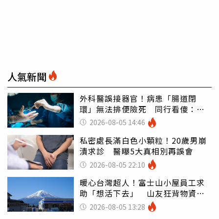
人氣新聞
外科醫誤接器官！病患「腸道閉
環」無法排便險死 同行看傻：糟
糕至極
2026-08-05 14:46
私密處長滿白色小顆粒！20歲男崩
潰求診 醫曝5大真相別再誤會
2026-08-05 22:10
暖心台灣超人！富士山小屋員工求
助「想活下去」 山友狂背物資上
山：台灣真的是寶島
2026-08-05 13:28