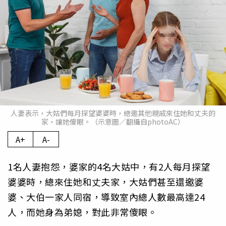
人妻表示，大姑們每月探望婆婆時，總邀其他親戚來住她和丈夫的
家，讓她傻眼。（示意圖／翻攝自photoAC）
A+
A-
1名人妻抱怨，婆家的4名大姑中，有2人每月探望
婆婆時，總來住她和丈夫家，大姑們甚至還邀婆
婆、大伯一家人同宿，導致室內總人數最高達24
人，而她身為弟媳，對此非常傻眼。