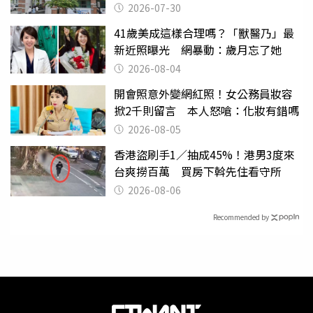
關
2026-07-30
41歲美成這樣合理嗎？「獸醫乃」最
新近照曝光 網暴動：歲月忘了她
2026-08-04
開會照意外變網紅照！女公務員妝容
掀2千則留言 本人怒嗆：化妝有錯嗎
2026-08-05
香港盜刷手1／抽成45%！港男3度來
台爽撈百萬 買房下斡先住看守所
2026-08-06
Recommended by