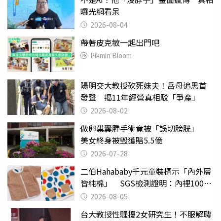
曝光網看呆
2026-08-04
帶著皮克敏一起出門吧
Pikmin Bloom
陽明交大教授砍死妹夫！岳母追思首
發聲 揭11年經營真相駁「爭產」
2026-08-02
做卵巢囊腫手術竟被「誤切膀胱」
美女終身被毀獲賠5.5億
2026-07-28
二伯Hahababy千元童裝標示「內外層
皆純棉」 SGS檢測證明：內裡100%
聚酯纖維
2026-08-05
台大教授性騷擾2女研究生！不服解聘