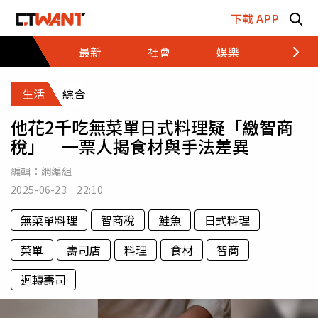
跳至主要內容區塊
下載 APP
最新
社會
娛樂
財經
生活
綜合
他花2千吃無菜單日式料理疑「繳智商
稅」 一票人揭食材與手法差異
編輯：
網編組
2025-06-23 22:10
無菜單料理
智商稅
鮭魚
日式料理
菜單
壽司店
料理
食材
智商
迴轉壽司