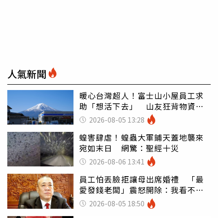
人氣新聞
暖心台灣超人！富士山小屋員工求
助「想活下去」 山友狂背物資上
山：台灣真的是寶島
2026-08-05 13:28
蝗害肆虐！蝗蟲大軍鋪天蓋地襲來
宛如末日 網驚：聖經十災
2026-08-06 13:41
員工怕丟臉拒讓母出席婚禮 「最
愛發錢老闆」震怒開除：我看不起
你
2026-08-05 18:50