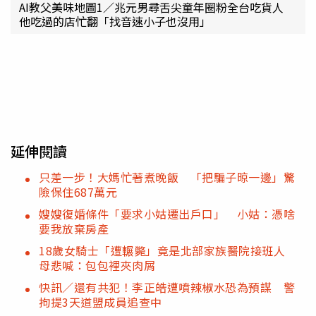
AI教父美味地圖1／兆元男尋舌尖童年圈粉全台吃貨人
他吃過的店忙翻「找音速小子也沒用」
延伸閱讀
只差一步！大媽忙著煮晚飯 「把騙子晾一邊」驚
險保住687萬元
嫂嫂復婚條件「要求小姑遷出戶口」 小姑：憑啥
要我放棄房產
18歲女騎士「遭輾斃」竟是北部家族醫院接班人
母悲喊：包包裡夾肉屑
快訊／還有共犯！李正皓遭噴辣椒水恐為預謀 警
拘提3天道盟成員追查中