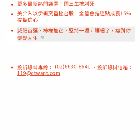
更多最新熱門議題：國三生被刺死
美介入以伊衝突重挫台股 金管會指這點成長15%
提振信心
減肥首選，檸檬加它，堅持一週，腰細了，瘦到你
懷疑人生
PR
(02)6630-8641
投訴爆料專線：
、投訴爆料信箱：
119@ctwant.com