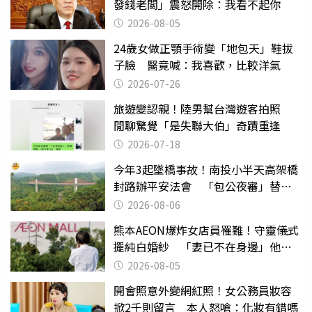
發錢老闆」震怒開除：我看不起你
2026-08-05
24歲女做正顎手術變「地包天」鞋拔
子臉 醫竟喊：我喜歡，比較洋氣
2026-07-26
旅遊變認親！陸男幫台灣遊客拍照
閒聊驚覺「是失聯大伯」奇蹟重逢
2026-07-18
今年3起墜橋事故！南投小半天高架橋
封路辦平安法會 「包公夜審」替亡
魂伸冤
2026-08-06
熊本AEON爆炸女店員罹難！守靈儀式
擺純白婚紗 「妻已不在身邊」他淚
喊：無法想像
2026-08-05
開會照意外變網紅照！女公務員妝容
掀2千則留言 本人怒嗆：化妝有錯嗎