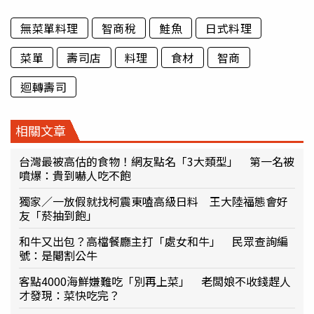
無菜單料理
智商稅
鮭魚
日式料理
菜單
壽司店
料理
食材
智商
迴轉壽司
相關文章
台灣最被高估的食物！網友點名「3大類型」 第一名被
噴爆：貴到嚇人吃不飽
獨家／一放假就找柯震東嗑高級日料 王大陸福態會好
友「菸抽到飽」
和牛又出包？高檔餐廳主打「處女和牛」 民眾查詢編
號：是閹割公牛
客點4000海鮮嫌難吃「別再上菜」 老闆娘不收錢趕人
才發現：菜快吃完？