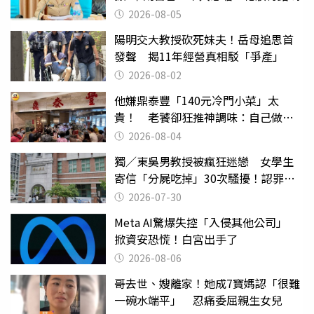
2026-08-05
陽明交大教授砍死妹夫！岳母追思首
發聲 揭11年經營真相駁「爭產」
2026-08-02
他嫌鼎泰豐「140元冷門小菜」太
貴！ 老饕卻狂推神調味：自己做不
出來
2026-08-04
獨／東吳男教授被瘋狂迷戀 女學生
寄信「分屍吃掉」30次騷擾！認罪免
關
2026-07-30
Meta AI驚爆失控「入侵其他公司」
掀資安恐慌！白宮出手了
2026-08-06
哥去世、嫂離家！她成7寶媽認「很難
一碗水端平」 忍痛委屈親生女兒