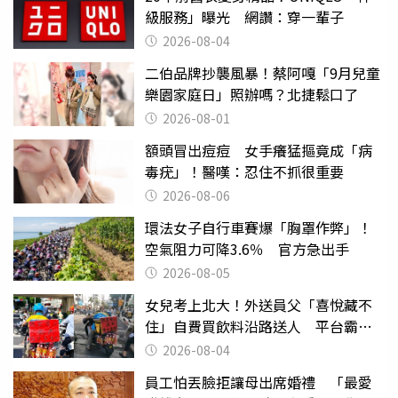
級服務」曝光 網讚：穿一輩子
2026-08-04
二伯品牌抄襲風暴！蔡阿嘎「9月兒童
樂園家庭日」照辦嗎？北捷鬆口了
2026-08-01
額頭冒出痘痘 女手癢猛摳竟成「病
毒疣」！醫嘆：忍住不抓很重要
2026-08-06
環法女子自行車賽爆「胸罩作弊」！
空氣阻力可降3.6％ 官方急出手
2026-08-05
女兒考上北大！外送員父「喜悅藏不
住」自費買飲料沿路送人 平台霸氣
幫付學費
2026-08-04
員工怕丟臉拒讓母出席婚禮 「最愛