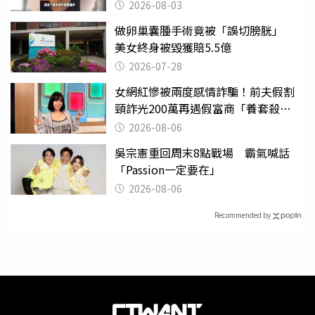
2026-08-03
做卵巢囊腫手術竟被「誤切膀胱」
美女終身被毀獲賠5.5億
2026-07-28
女網紅慘被兩度感情詐騙！前夫假割
頸詐光200萬再遇假富商「養套殺
2000萬」
2026-08-06
吳宗憲重回周末8點戰場 霸氣喊話
「Passion一定要在」
2026-08-06
Recommended by