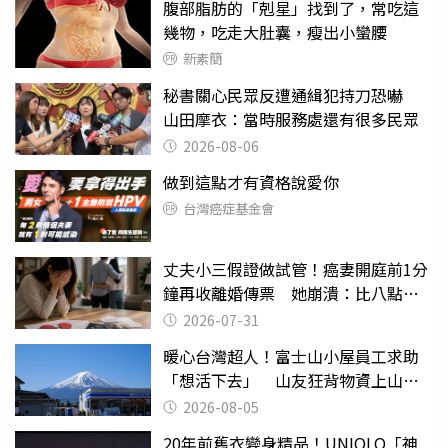
腹部脂肪的「剋星」找到了，常吃這
幾物，吃走大肚囊，瘦出小蠻腰
新素簡
秘書關心民眾反遭通緝犯持刀恐嚇
山田摩衣：當時服務處還有很多民眾
2026-08-06
做到這點才有資格說愛你
台灣癌症基金會
丈夫小三假證做試管！癌妻開庭前1分
鐘再收離婚傳票 她崩潰：比八點檔
還扯
2026-07-31
暖心台灣超人！富士山小屋員工求助
「想活下去」 山友狂背物資上山：
台灣真的是寶島
2026-08-05
20年前舊衣變身精品！UNIQLO「神