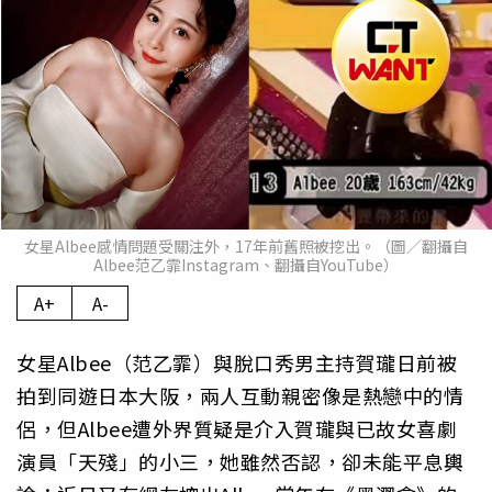
女星Albee感情問題受關注外，17年前舊照被挖出。（圖／翻攝自
Albee范乙霏Instagram、翻攝自YouTube）
A+
A-
女星Albee（范乙霏）與脫口秀男主持賀瓏日前被
拍到同遊日本大阪，兩人互動親密像是熱戀中的情
侶，但Albee遭外界質疑是介入賀瓏與已故女喜劇
演員「天殘」的小三，她雖然否認，卻未能平息輿