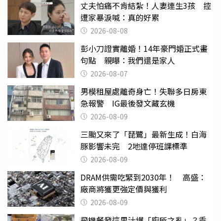
丈夫怕痛不肯結紮！人妻連生3孩 控
遭家暴淚喊：真的好累
2026-08-08
彭小刀證實離婚！14年豪門婚正式畫
句點 親曝：我們還是家人
2026-08-07
男模租屋處離奇身亡！失聯多日房東
急報警 IG最後發文藏玄機
2026-08-09
三颱又來了「琵鷺」最新生成！白海
豚影響未完 2地達停班課標準
2026-08-09
DRAM供需吃緊到2030年！ 高盛：
廠商將獲更強定價與獲利
2026-08-09
飛機餐發這果汁爆「廁所之亂」？乘