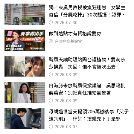
獨／東吳男教授被瘋狂迷戀 女學生
寄信「分屍吃掉」30次騷擾！認罪免
關
2026-07-30
做到這點才有資格說愛你
台灣癌症基金會
颱風天讓助理站陽台護植物！愛莉莎
莎挨轟 笑回：他不會被吹出去
2026-08-09
白海豚未放颱風假掀議論 吳思瑤批
蔣萬安：別把責任推給氣象署
2026-08-09
母親過世當天提領206萬辦後事「父子
遭判刑」 律師：搶錢先下手是罪
2026-08-07