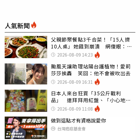
人氣新聞
父親節聚餐點3千合菜！「15人擠
10人桌」她餓到崩潰 網傻眼：讓
店家看笑話
2026-08-09 14:23
颱風天讓助理站陽台護植物！愛莉
莎莎挨轟 笑回：他不會被吹出去
2026-08-09 16:31
日本人來台狂買「35公斤戰利
品」 連拜拜用紅盤、「小心地
滑」告示牌也帶回家
2026-08-09 11:08
做到這點才有資格說愛你
台灣癌症基金會