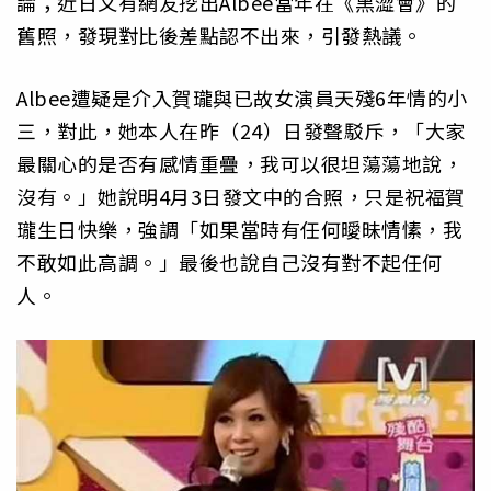
論；近日又有網友挖出Albee當年在《黑澀會》的
舊照，發現對比後差點認不出來，引發熱議。
Albee遭疑是介入賀瓏與已故女演員天殘6年情的小
三，對此，她本人在昨（24）日發聲駁斥，「大家
最關心的是否有感情重疊，我可以很坦蕩蕩地說，
沒有。」她說明4月3日發文中的合照，只是祝福賀
瓏生日快樂，強調「如果當時有任何曖昧情愫，我
不敢如此高調。」最後也說自己沒有對不起任何
人。