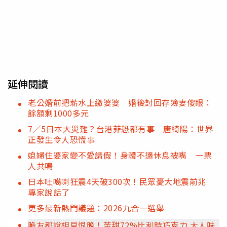
延伸閱讀
老公婚前把薪水上繳婆婆 婚後討回存簿妻傻眼：
餘額剩1000多元
7／5日本大災難？台港菲恐都有事 唐綺陽：世界
正發生令人恐慌事
媳婦住婆家變不愛請假！身體不適休息被嘴 一票
人共鳴
日本吐噶喇狂震4天破300次！民眾憂大地震前兆
專家說話了
更多最新熱門議題：2026九合一選舉
脆友都說相見恨晚！苦甜72%比利時巧克力 大人味