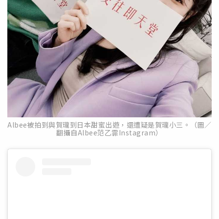
Albee被拍到與賀瓏到日本甜蜜出遊，還遭疑是賀瓏小三。（圖／
翻攝自Albee范乙霏Instagram）