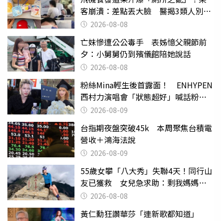
客崩潰：差點丟大臉 醫揭3類人別亂
喝
2026-08-08
亡妹慘遭公公毒手 表姊憶父親節前
夕：小舅舅仍到殯儀館陪她說話
2026-08-08
粉絲Mina輕生後首露面！ ENHYPEN
西村力演唱會「狀態超好」喊話粉
絲：我們心意相通
2026-08-09
台指期夜盤突破45k 本周聚焦台積電
營收＋鴻海法說
2026-08-09
55歲女攀「八大秀」失聯4天！同行山
友已獲救 女兒急求助：剩我媽媽還
沒找到
2026-08-08
黃仁勳狂讚華莎「連新歌都知道」