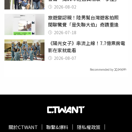
2026-08-02
旅遊變認親！陸男幫台灣遊客拍照
閒聊驚覺「是失聯大伯」奇蹟重逢
2026-07-18
《陽光女子》串流上線！7.7億票房電
影在家就能看
2026-08-07
Recommended by
關於CTWANT
聯繫&爆料
隱私權政策