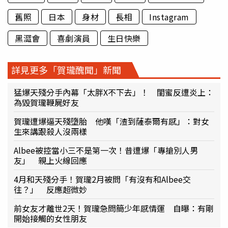
舊照
日本
身材
長相
Instagram
黑澀會
喜劇演員
生日快樂
詳見更多「賀瓏醜聞」新聞
猛爆天殘分手內幕「太胖X不下去」！ 閨蜜反遭炎上：
為毀賀瓏鞭屍好友
賀瓏遭爆逼天殘墮胎 他嘆「渣到薩泰爾有感」：對女
生來講跟殺人沒兩樣
Albee被控當小三不是第一次！昔遭爆「專搶別人男
友」 親上火線回應
4月和天殘分手！賀瓏2月被問「有沒有和Albee交
往？」 反應超微妙
前女友才離世2天！賀瓏急問簡少年感情運 自曝：有剛
開始接觸的女性朋友