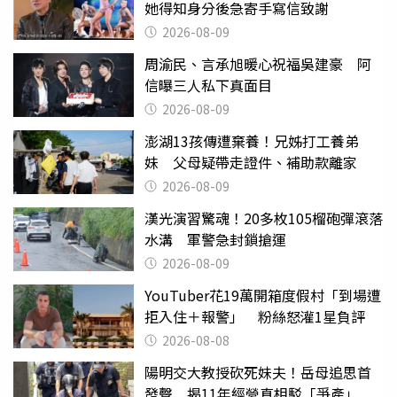
她得知身分後急寄手寫信致謝
2026-08-09
周渝民、言承旭暖心祝福吳建豪 阿
信曝三人私下真面目
2026-08-09
澎湖13孩傳遭棄養！兄姊打工養弟
妹 父母疑帶走證件、補助款離家
2026-08-09
漢光演習驚魂！20多枚105榴砲彈滾落
水溝 軍警急封鎖搶運
2026-08-09
YouTuber花19萬開箱度假村「到場遭
拒入住＋報警」 粉絲怒灌1星負評
2026-08-08
陽明交大教授砍死妹夫！岳母追思首
發聲 揭11年經營真相駁「爭產」