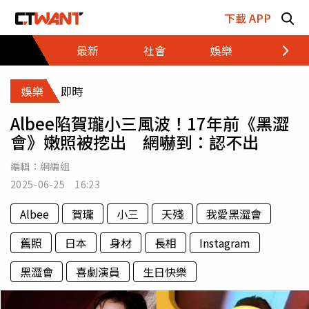
跳至主要內容區塊
下載 APP
最新
社會
娛樂
財經
娛樂
即時
Albee陷賀瓏小三風波！17年前《黑澀
會》嫩照被挖出 網嚇到：認不出
編輯：
網編組
2025-06-25 16:23
Albee
賀瓏
小三
天殘
我愛黑澀會
舊照
日本
身材
長相
Instagram
黑澀會
喜劇演員
生日快樂