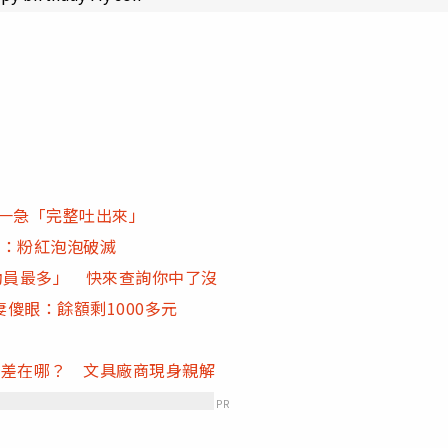
跑一急「完整吐出來」
雷：粉紅泡泡破滅
動員最多」 快來查詢你中了沒
傻眼：餘額剩1000多元
款差在哪？ 文具廠商現身親解
PR