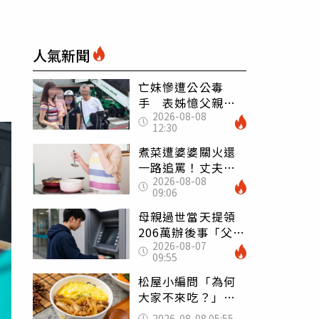
人氣新聞
亡妹慘遭公公毒
手 表姊憶父親節
2026-08-08
前夕：小舅舅仍到
12:30
殯儀館陪她說話
煮菜遭婆婆關火還
一路追罵！丈夫勸
2026-08-08
別計較「媽媽老
09:06
了」 人妻超崩
潰：我像台傭
母親過世當天提領
206萬辦後事「父子
2026-08-07
遭判刑」 律師：
09:55
搶錢先下手是罪
松屋小編問「為何
大家不來吃？」
一票人點出3大問
2026-08-08 05:55