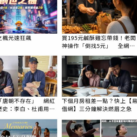
之楓光速狂飆
買195元鹹酥雞忘帶錢！老闆
神操作「倒找5元」 全網看
哭：這就是台灣
PR
「唐朝不存在」 網紅
下個月房租差一點？快上【
歷史：李白、杜甫用鮮
借網】三分鐘解決燃眉之急
詩？