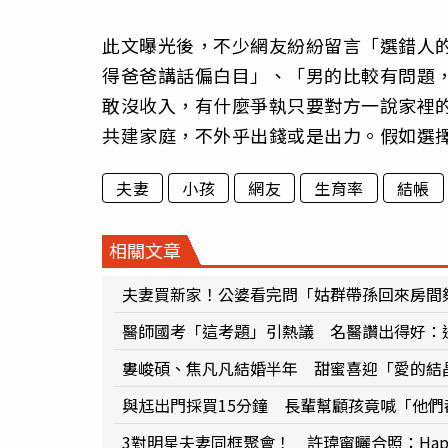
此文曝光後，不少網友紛紛留言「選錯人
得爸爸講話偏白目」、「男的比較有問題
敢沒收入，有什麼爭執只要對方一說家裡
共建家庭，不外乎出錢或是出力。假如選
夫妻
小孩
網友
生育率
結帳
相關文章
夫妻買新家！公婆看完問「姑群帶孫回來房間
醫師國考「這考題」引熱議 名醫讚出得好：
婁峻碩、焦凡凡結婚半年 甜蜜喜迎「愛的結
與尪出門採買15分鐘 長輩幫顧孩竟喊「他
3對明星夫妻同框聚會！ 許瑋甯曬合照：Happy bi