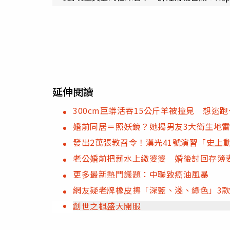
延伸閱讀
300cm巨蟒活吞15公斤羊被撞見 想逃
婚前同居＝照妖鏡？她揭男友3大衛生地
發出2萬張教召令！漢光41號演習「史上
老公婚前把薪水上繳婆婆 婚後討回存簿妻
更多最新熱門議題：中聯致癌油風暴
網友疑老牌橡皮擦「深藍、淺、綠色」3
創世之楓盛大開服