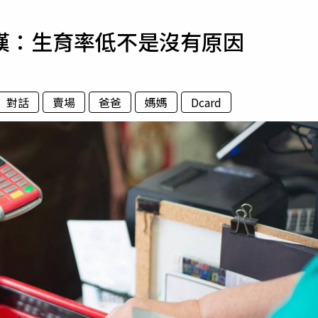
寵物
嘆：生育率低不是沒有原因
運勢
運動
梅酒
對話
賣場
爸爸
媽媽
Dcard