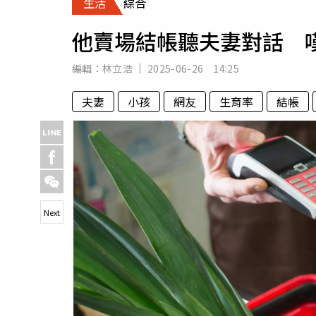
生活
綜合
人物
汽車
他賣場結帳聽夫妻對話 
專欄
房產新勢力
編輯：
林立浩
2025-06-26 14:25
夫妻
小孩
網友
生育率
結帳
Next