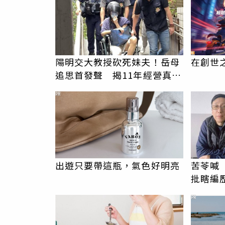
陽明交大教授砍死妹夫！岳母
在創世
追思首發聲 揭11年經營真相
駁「爭產」
PR
出遊只要帶這瓶，氣色好明亮
苦苓喊
批瞎編
卑文寫
PR