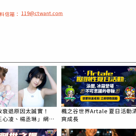
119@ctwant.com
爆料信箱：
PR
收衰退原因太誠實！
楓之谷世界Artale 夏日活動
王心凌、楊丞琳」網笑
爽成長
報透明度滿分