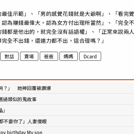
的最佳示範」、「男的感覺花錢就是大爺啊」、「看完
，認為賺錢最偉大，認為女方付出理所當然」、「完全
的錢都是他出的，就完全沒有話語權」、「正常來說兩
擇完全不出錢，還連力都不出，這合理嗎？」
對話
賣場
爸爸
媽媽
Dcard
夠？」 她神回覆被讚爆
遇過類似的鬼故事
晶」
們都不要你了」人妻傻眼
rthday My son