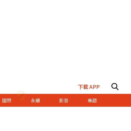
下載 APP
國際
永續
影音
專題