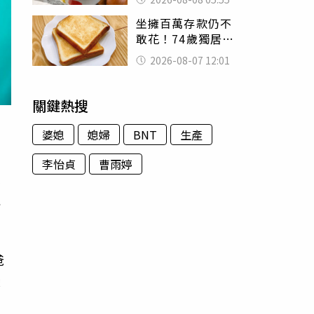
題：滿手好牌打到
坐擁百萬存款仍不
爛
敢花！74歲獨居翁
「1餐只吃1片吐
2026-08-07 12:01
司」 半年後暴瘦
嚇壞女兒
關鍵熱搜
婆媳
媳婦
BNT
生產
李怡貞
曹雨婷
表
沒
爸
變