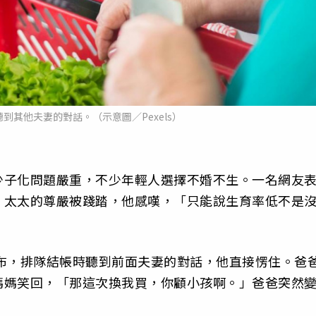
到其他夫妻的對話。（示意圖／Pexels）
少子化問題嚴重，不少年輕人選擇不婚不生。一名網友
，太太的尊嚴被踐踏，他感嘆，「只能說生育率低不是
買尿布，排隊結帳時聽到前面夫妻的對話，他直接愣住。爸
媽媽笑回，「那這次換我買，你顧小孩啊。」爸爸突然