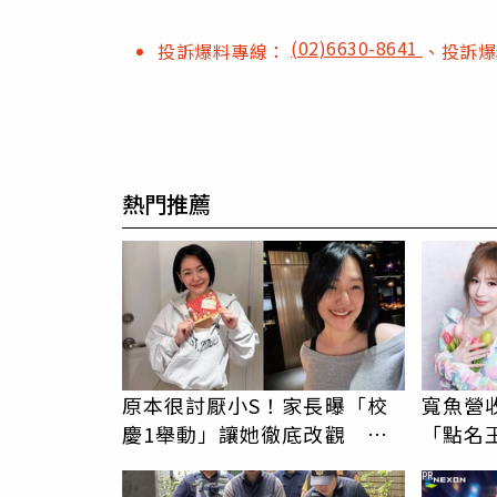
(02)6630-8641
投訴爆料專線：
、投訴
熱門推薦
原本很討厭小S！家長曝「校
寬魚營
慶1舉動」讓她徹底改觀 網
「點名
友洗版認證
翻：財
PR