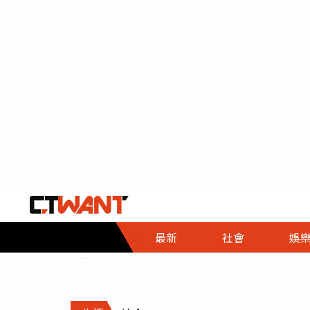
社會首頁
娛樂首頁
財經首頁
政
:::
最新
社會
娛
時事
即時
熱線
:::
直擊
大條
人物
調查
專題
３Ｃ