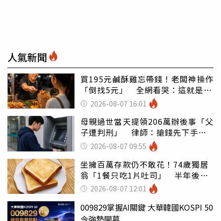
人氣新聞
買195元鹹酥雞忘帶錢！老闆神操作
「倒找5元」 全網看哭：這就是台
灣
2026-08-07 16:01
母親過世當天提領206萬辦後事「父
子遭判刑」 律師：搶錢先下手是
罪
2026-08-07 09:55
坐擁百萬存款仍不敢花！74歲獨居
翁「1餐只吃1片吐司」 半年後暴
瘦嚇壞女兒
2026-08-07 12:01
009829掌握AI關鍵 大華韓國KOSPI 50
今強勢開募