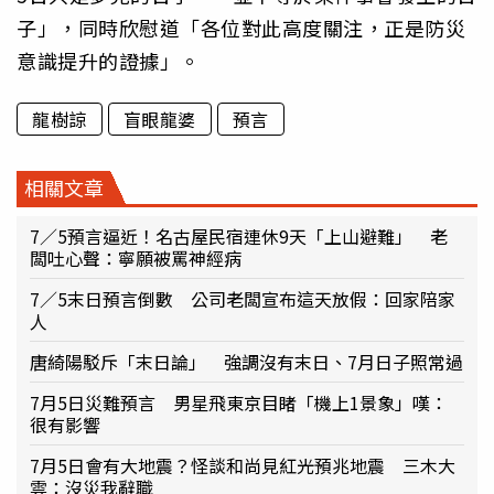
子」，同時欣慰道「各位對此高度關注，正是防災
意識提升的證據」。
龍樹諒
盲眼龍婆
預言
相關文章
7／5預言逼近！名古屋民宿連休9天「上山避難」 老
闆吐心聲：寧願被罵神經病
7／5末日預言倒數 公司老闆宣布這天放假：回家陪家
人
唐綺陽駁斥「末日論」 強調沒有末日、7月日子照常過
7月5日災難預言 男星飛東京目睹「機上1景象」嘆：
很有影響
7月5日會有大地震？怪談和尚見紅光預兆地震 三木大
雲：沒災我辭職