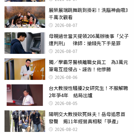
展榮展瑞跳舞跳到掛彩！洗腦神曲吸3
千萬次觀看
2026-08-07
母親過世當天提領206萬辦後事「父子
遭判刑」 律師：搶錢先下手是罪
2026-08-07
獨／學霸牙醫槓離職女員工 為3萬元
筆電互控侵占、誣告！他慘勝
2026-08-06
台大教授性騷擾2女研究生！不服解聘
2年爭4年 結局出爐
2026-08-05
陽明交大教授砍死妹夫！岳母追思首
發聲 揭11年經營真相駁「爭產」
2026-08-02