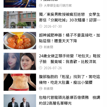
大華銀全能行銷方案
獨／東吳男教授被瘋狂迷戀 女學生
寄信「分屍吃掉」30次騷擾！認罪免
關
2026-07-30
超神減肥神器！橘子不要直接吃，加
點這個！體重天天下降
新素簡
24歲女做正顎手術變「地包天」鞋拔
子臉 醫竟喊：我喜歡，比較洋氣
2026-07-26
腹部脂肪的「剋星」找到了，常吃這
幾物，吃走大肚囊，瘦出小蠻腰
新素簡
包租代管龍頭兆基爆百億債務 檢調
約談2高層名單曝光