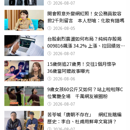
2026-08-07
開會照意外變網紅照！女公務員妝容
掀2千則留言 本人怒嗆：化妝有錯嗎
2026-08-05
台股劇烈震盪如何布局？純純存股揭
009816飆漲 34.2% 上漲、拉回績效勝
主動式ETF
2026-08-07
15歲倒追27歲男！交往1個月懷孕
36歲當阿嬤故事曝光
2026-08-06
9歲女孩60公斤又如何？站上啦啦隊C
位驚艷全場 千萬網友被圈粉
2026-08-07
苦苓喊「唐朝不存在」 網紅批瞎編
歷史：李白、杜甫用鮮卑文寫詩？
2026-08-07