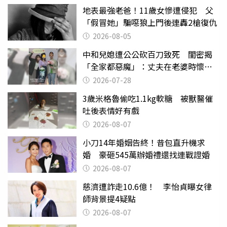
地表最強老爸！11歲女慘遭侵犯 父
「假冒她」騙噁狼上門後連轟2槍復仇
2026-08-05
中和兒媳遭公公砍百刀致死 閨密揭
「全家都惡魔」：丈夫在老婆時懷孕
摔東西
2026-07-28
3歲米格魯偷吃1.1kg軟糖 被獸醫催
吐後表情好有戲
2026-08-07
小刀14年婚姻告終！昔包直升機求
婚 豪砸545萬辦婚禮還找連戰證婚
2026-08-07
慈濟遭詐走10.6億！ 李怡貞曝女律
師背景提4疑點
2026-08-07