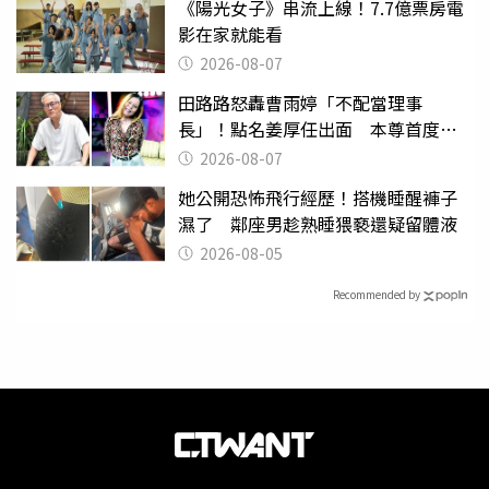
《陽光女子》串流上線！7.7億票房電
影在家就能看
2026-08-07
田路路怒轟曹雨婷「不配當理事
長」！點名姜厚任出面 本尊首度回
應了
2026-08-07
她公開恐怖飛行經歷！搭機睡醒褲子
濕了 鄰座男趁熟睡猥褻還疑留體液
2026-08-05
Recommended by