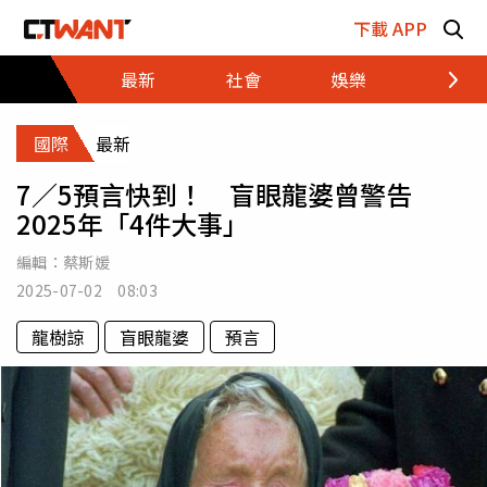
跳至主要內容區塊
下載 APP
最新
社會
娛樂
財經
國際
最新
7／5預言快到！ 盲眼龍婆曾警告
2025年「4件大事」
編輯：
蔡斯媛
2025-07-02 08:03
龍樹諒
盲眼龍婆
預言