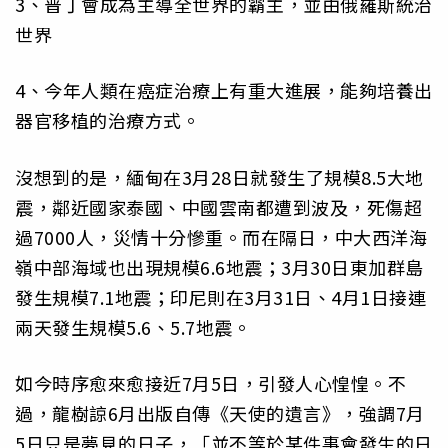
3、普丁會成為主導全世界的霸主，並由俄羅斯統治
世界
4、今年人類在癌症治療上有重大進展，能夠培養出
器官移植的治療方式。
沒想到的是，緬甸在3月28日就發生了規模8.5大地
震，鄰近國家泰國、中國雲南都遭到波及，死傷超
過7000人，災情十分慘重。而在隔日，中大西洋海
嶺中部海域也出現規模6.6地震；3月30日東加群島
發生規模7.1地震；印尼則在3月31日、4月1日接連
兩天發生規模5.6、5.7地震。
如今時序愈來愈接近7月5日，引發人心惶惶。不
過，龍樹諒6月出版自傳《天使的遺言》，強調7月
5日只是夢見的日子，「並不等於某件事會發生的日