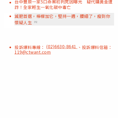
台中豐原一家5口命案初判死因曝光 疑代購黃金遭
詐！全家輕生一氧化碳中毒亡
減肥首選，檸檬加它，堅持一週，腰細了，瘦到你
懷疑人生
PR
(02)6630-8641
投訴爆料專線：
、投訴爆料信箱：
119@ctwant.com