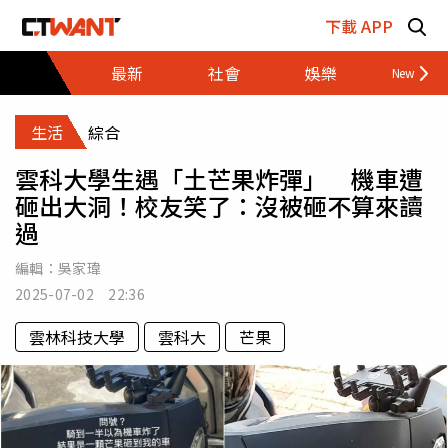
跳至主要內容區塊
下載 APP
最新
社會
娛樂
財經
生活
綜合
雲科大學生遇「土芒果炸彈」 機車遭
砸出大洞！校友笑了：沒被砸不算來讀
過
編輯：
吳家瑋
2025-07-02 22:36
雲林科技大學
雲科大
芒果