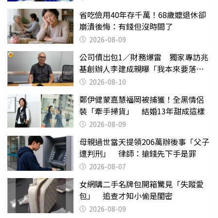
省吃儉用40年存千萬！68歲嬤退休卻
崩潰後悔：有錢但沒時間了
2026-08-09
公司債出包1／財務爆雷 獨家專訪兆
基創辦人李建成親曝「我本來要落
跑」
2026-08-10
鄭伊健蒙嘉慧福岡被捕獲！全黑情侶
裝「牽手掃貨」 結婚13年甜成這樣
2026-08-09
母親過世當天提領206萬辦後事「父子
遭判刑」 律師：搶錢先下手是罪
2026-08-07
女網購二手名牌包開箱驚見「失蹤愛
包」 追查才知小偷是閨密
2026-08-09