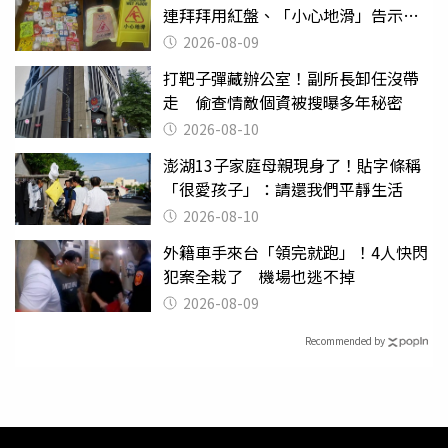
連拜拜用紅盤、「小心地滑」告示牌
也帶回家
2026-08-09
打靶子彈藏辦公室！副所長卸任沒帶
走 偷查情敵個資被搜曝多年秘密
2026-08-10
澎湖13子家庭母親現身了！貼字條稱
「很愛孩子」：請還我們平靜生活
2026-08-10
外籍車手來台「領完就跑」！4人快閃
犯案全栽了 機場也逃不掉
2026-08-09
Recommended by