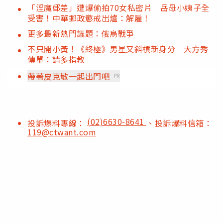
「淫魔郵差」遭爆偷拍70女私密片 岳母小姨子全
受害！中華郵政懲戒出爐：解雇！
更多最新熱門議題：俄烏戰爭
不只開小黃！《終極》男星又斜槓新身分 大方秀
傳單：請多指教
帶著皮克敏一起出門吧
PR
(02)6630-8641
投訴爆料專線：
、投訴爆料信箱：
119@ctwant.com