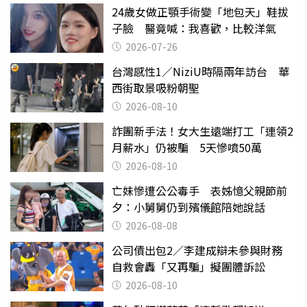
24歲女做正顎手術變「地包天」鞋拔
子臉 醫竟喊：我喜歡，比較洋氣
2026-07-26
台灣感性1／NiziU時隔兩年訪台 華
西街取景吸粉朝聖
2026-08-10
詐團新手法！女大生遠端打工「連領2
月薪水」仍被騙 5天慘噴50萬
2026-08-10
亡妹慘遭公公毒手 表姊憶父親節前
夕：小舅舅仍到殯儀館陪她說話
2026-08-08
公司債出包2／李建成辯未參與財務
自救會轟「又再騙」擬團體訴訟
2026-08-10