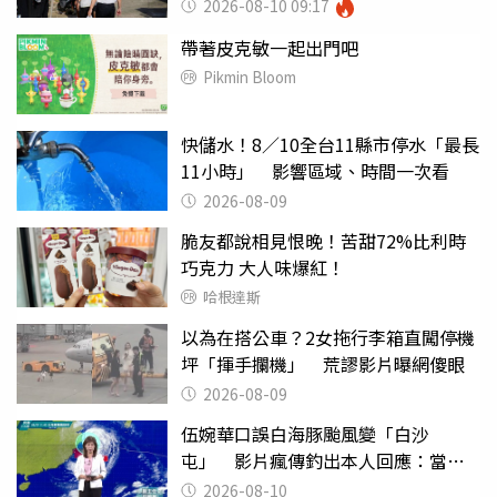
2026-08-10 09:17
帶著皮克敏一起出門吧
Pikmin Bloom
快儲水！8／10全台11縣市停水「最長
11小時」 影響區域、時間一次看
2026-08-09
脆友都說相見恨晚！苦甜72%比利時
巧克力 大人味爆紅！
哈根達斯
以為在搭公車？2女拖行李箱直闖停機
坪「揮手攔機」 荒謬影片曝網傻眼
2026-08-09
伍婉華口誤白海豚颱風變「白沙
屯」 影片瘋傳釣出本人回應：當下
懊惱到現在
2026-08-10