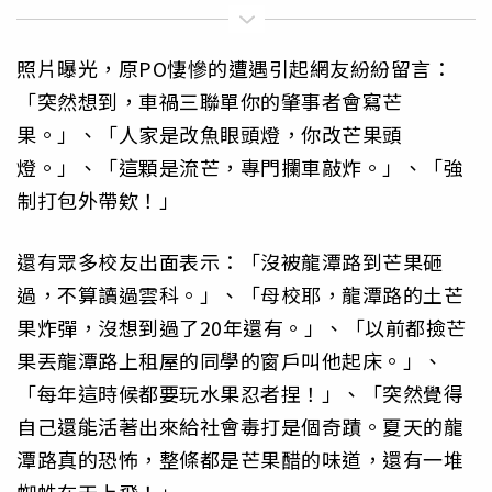
照片曝光，原PO悽慘的遭遇引起網友紛紛留言：
「突然想到，車禍三聯單你的肇事者會寫芒
果。」、「人家是改魚眼頭燈，你改芒果頭
燈。」、「這顆是流芒，專門攔車敲炸。」、「強
制打包外帶欸！」
還有眾多校友出面表示：「沒被龍潭路到芒果砸
過，不算讀過雲科。」、「母校耶，龍潭路的土芒
果炸彈，沒想到過了20年還有。」、「以前都撿芒
果丟龍潭路上租屋的同學的窗戶叫他起床。」、
「每年這時候都要玩水果忍者捏！」、「突然覺得
自己還能活著出來給社會毒打是個奇蹟。夏天的龍
潭路真的恐怖，整條都是芒果醋的味道，還有一堆