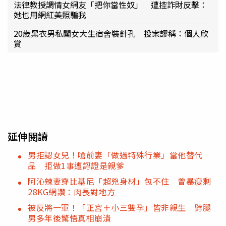
法律教授調情女網友「把你當性奴」 遭控詐財反擊：
她也用網紅美照騙我
20歲黑衣男私闖女大生宿舍裝針孔 投案謬稱：個人欣
賞
延伸閱讀
男拒認女兒！嗆前妻「做過特殊行業」當他替代
品 拒做1事遭認證是親爹
阿沁辣妻穿比基尼「超兇身材」包不住 曾暴瘦剩
28KG網讚：肉長對地方
被反將一軍！「正宮＋小三雙孕」皆非親生 劈腿
男多年後驚悟真相崩潰