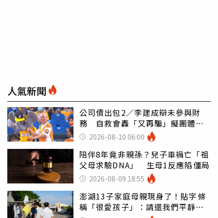
人氣新聞
公司債出包2／李建成辯未參與財
務 自救會轟「又再騙」擬團體訴
訟
2026-08-10 06:00
陪伴8年竟非親孫？兒子車禍亡「祖
父母求驗DNA」 生母1反應陷僵局
2026-08-09 18:55
澎湖13子家庭母親現身了！貼字條
稱「很愛孩子」：請還我們平靜生
活