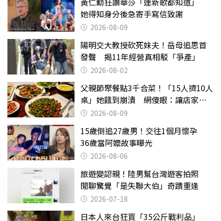
黃仁勳狂讚華莎「連新歌都知道」
她得知身分後急寄手寫信致謝
2026-08-09
陽明交大教授砍死妹夫！岳母追思首
發聲 揭11年經營真相駁「爭產」
2026-08-02
父親節聚餐點3千合菜！「15人擠10人
桌」她餓到崩潰 網傻眼：讓店家看
笑話
2026-08-09
15歲倒追27歲男！交往1個月懷孕
36歲當阿嬤故事曝光
2026-08-06
旅遊變認親！陸男幫台灣遊客拍照
閒聊驚覺「是失聯大伯」奇蹟重逢
2026-07-18
日本人來台狂買「35公斤戰利品」