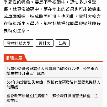
季節性的特色。要是不幸被砸中，恐怕多少會受
傷。就算沒被砸中，落在地上的芒果也可能被機車
或車輛輾過，造成路面打滑。也因此，雲科大校方
在每年新生入學時，都會特地提醒同學經過該路段
要特別注意。
雲林科技大學
雲科大
芒果
相關文章
台灣公益聯盟與雲科大簽署綠色碳公益合作 公開東區
創生共伴計畫三年成果
父4年前診斷出失智症 教授女兒研發陪伴型嬰兒機器人
助照護
國會改革法是立院擴權？ 蘇永欽打臉指憲法側重「主
權在民」