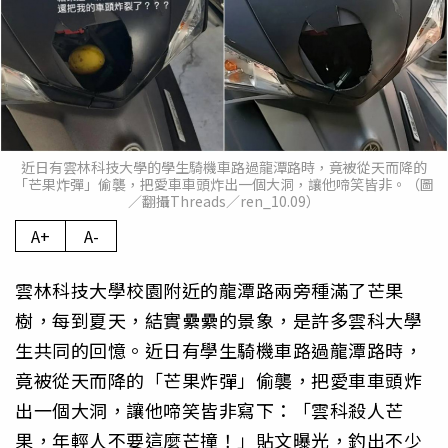
近日有雲林科技大學的學生騎機車路過龍潭路時，竟被從天而降的
「芒果炸彈」偷襲，把愛車車頭炸出一個大洞，讓他啼笑皆非。（圖
／翻攝Threads／ren_10.09）
A+
A-
雲林科技大學校園附近的龍潭路兩旁種滿了芒果
樹，每到夏天，結實纍纍的景象，是許多雲科大學
生共同的回憶。近日有學生騎機車路過龍潭路時，
竟被從天而降的「芒果炸彈」偷襲，把愛車車頭炸
出一個大洞，讓他啼笑皆非寫下：「雲科殺人芒
果，年輕人不要這麼芒撞！」貼文曝光，釣出不少