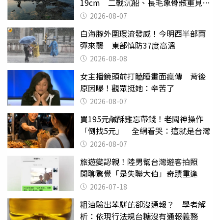
19cm 二戰沉船、長毛象骨骸重見天
日
2026-08-07
白海豚外圍環流發威！今明西半部雨
彈來襲 東部慎防37度高溫
2026-08-08
女主播鏡頭前打瞌睡畫面瘋傳 背後
原因曝！觀眾挺她：辛苦了
2026-08-07
買195元鹹酥雞忘帶錢！老闆神操作
「倒找5元」 全網看哭：這就是台灣
2026-08-07
旅遊變認親！陸男幫台灣遊客拍照
閒聊驚覺「是失聯大伯」奇蹟重逢
2026-07-18
粗油驗出苯駢芘卻沒通報？ 學者解
析：依現行法規台糖沒有通報義務