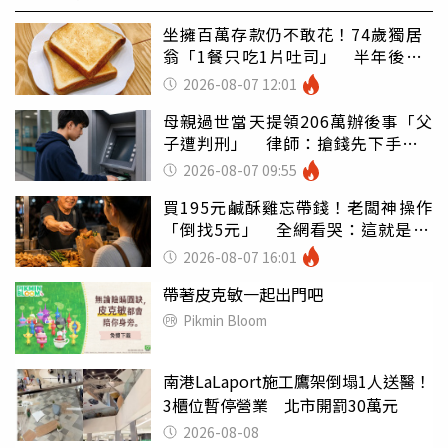
坐擁百萬存款仍不敢花！74歲獨居
翁「1餐只吃1片吐司」 半年後暴
瘦嚇壞女兒
2026-08-07 12:01
母親過世當天提領206萬辦後事「父
子遭判刑」 律師：搶錢先下手是
罪
2026-08-07 09:55
買195元鹹酥雞忘帶錢！老闆神操作
「倒找5元」 全網看哭：這就是台
灣
2026-08-07 16:01
帶著皮克敏一起出門吧
Pikmin Bloom
南港LaLaport施工鷹架倒塌1人送醫！
3櫃位暫停營業 北市開罰30萬元
2026-08-08