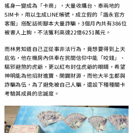
搖身一變成為「卡商」，大量收購台、泰兩地的
SIM卡，用以生成LINE帳號，成立假的「諧永官方
客服」搭配話術腳本大量詐騙，3個月內共有386位
被害人上鉤，不法獲利高達22億6251萬元。
而林男知道自己正從事非法行為，竟想要得到上天
庇佑，他在機房內供奉在民間信仰中能「咬錢」、
驅邪避煞的虎爺，更以紅布封住虎爺的眼睛，希望
神明能為他招財進寶、開闢財源，而他大半生都與
詐騙為伍，為了避免被自己人騙，還設下種種關卡
考驗其成員的忠誠度。