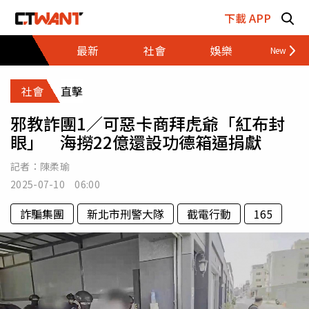
跳至主要內容區塊
下載 APP
最新
社會
娛樂
財經
社會
直擊
邪教詐團1／可惡卡商拜虎爺「紅布封
眼」 海撈22億還設功德箱逼捐獻
記者：
陳柔瑜
2025-07-10 06:00
詐騙集團
新北市刑警大隊
截電行動
165