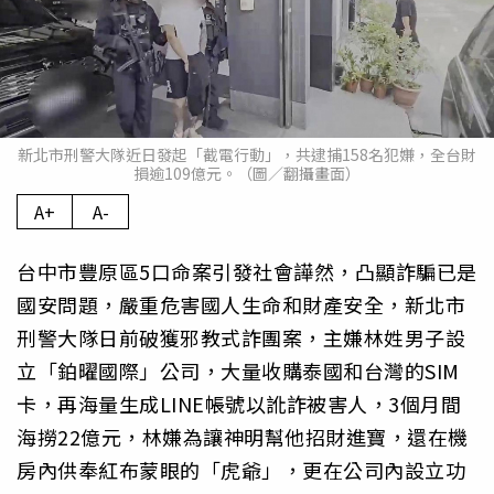
新北市刑警大隊近日發起「截電行動」，共逮捕158名犯嫌，全台財
損逾109億元。（圖／翻攝畫面）
A+
A-
台中市豐原區5口命案引發社會譁然，凸顯詐騙已是
國安問題，嚴重危害國人生命和財產安全，新北市
刑警大隊日前破獲邪教式詐團案，主嫌林姓男子設
立「鉑曜國際」公司，大量收購泰國和台灣的SIM
卡，再海量生成LINE帳號以訛詐被害人，3個月間
海撈22億元，林嫌為讓神明幫他招財進寶，還在機
房內供奉紅布蒙眼的「虎爺」，更在公司內設立功