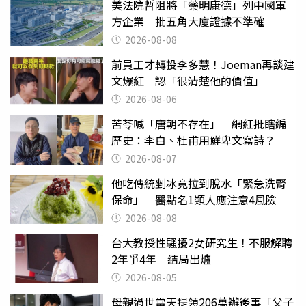
美法院暫阻將「藥明康德」列中國軍
方企業 批五角大廈證據不準確
2026-08-08
前員工才轉投李多慧！Joeman再談建
文爆紅 認「很清楚他的價值」
2026-08-06
苦苓喊「唐朝不存在」 網紅批瞎編
歷史：李白、杜甫用鮮卑文寫詩？
2026-08-07
他吃傳統剉冰竟拉到脫水「緊急洗腎
保命」 醫點名1類人應注意4風險
2026-08-08
台大教授性騷擾2女研究生！不服解聘
2年爭4年 結局出爐
2026-08-05
母親過世當天提領206萬辦後事「父子