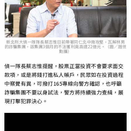
新北刑大偵一隊隊長蔡志惟日前帶著同仁北中南攻堅，瓦解林男
的詐騙集團，該集團3個月的不法獲利竟高達22億元。（圖／趙世
勳攝）
偵一隊長蔡志惟提醒，股票正當投資不會要求面交
款項，或是將錢打進私人帳戶，民眾如在投資過程
中察覺有異，可撥打165專線向警方確認，也呼籲
詐騙集團不要以身試法，警方將持續強力查緝，展
現打擊犯罪決心。