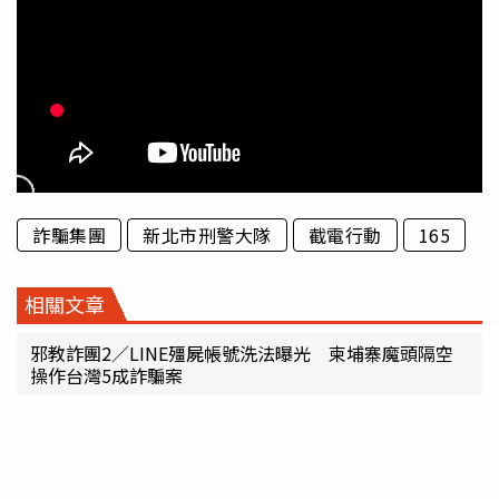
詐騙集團
新北市刑警大隊
截電行動
165
相關文章
邪教詐團2／LINE殭屍帳號洗法曝光 柬埔寨魔頭隔空
操作台灣5成詐騙案