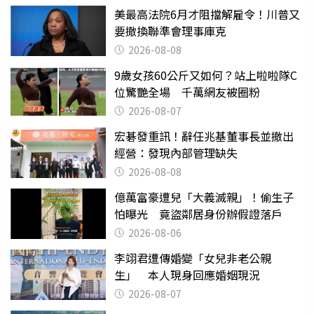
美最高法院6月才阻擋解雇令！川普又
要撤換聯準會理事庫克
2026-08-08
9歲女孩60公斤又如何？站上啦啦隊C
位驚艷全場 千萬網友被圈粉
2026-08-07
宏碁發重訊！辭任兆基董事長並撤出
經營：發現內部管理缺失
2026-08-08
億萬富豪遭兒「大義滅親」！偷生子
怕曝光 竟盜鄰居身份辦假證落戶
2026-08-06
李翊君遭傳婚變「女兒非老公親
生」 本人現身回應婚姻現況
2026-08-07