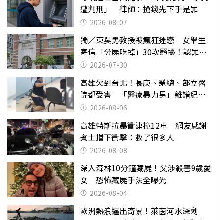
遭判刑」 律師：搶錢先下手是罪
2026-08-07
獨／東吳男教授被瘋狂迷戀 女學生
寄信「分屍吃掉」30次騷擾！認罪免
關
2026-07-30
高雄欠到台北！長庚、榮總、部立醫
院都受害 「醫療暴力男」離譜紀錄
曝光
2026-08-06
高雄特斯拉暴衝連撞12車 網友感謝
賓士擋下衝擊：救了很多人
2026-08-08
深入森林10分鐘藏屍！父涉殺害9歲愛
女 恐怖藏屍手法全曝光
2026-08-04
歐洲熱浪逼出奇景！萊茵河水深剩