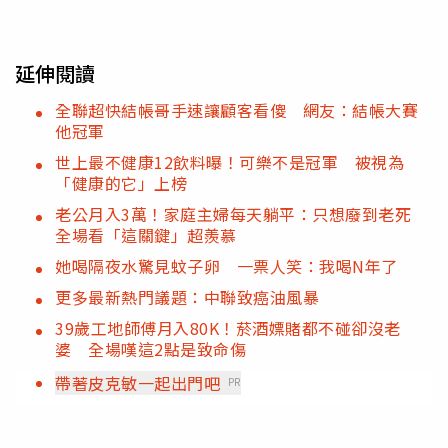
延伸閱讀
全聯超快結帳哥手速讓顧客看傻 網友：結帳大賽
他冠軍
世上最不健康12飲料曝！可樂不是冠軍 被視為
「健康的它」上榜
老公月入3萬！家庭主婦每天躺平：只想廢到老死
全場看「這關鍵」超羨慕
她喝隔夜水驚見蚊子卵 一票人笑：我喝N年了
更多最新熱門議題：中聯致癌油風暴
39歲工地師傅月入80K！菸酒嫖賭都不碰卻沒老
婆 全場嘆這2點是致命傷
帶著皮克敏一起出門吧
PR