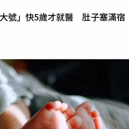
寵物
G大號」快5歲才就醫 肚子塞滿宿
運勢
運動
梅酒