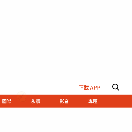
下載 APP
國際
永續
影音
專題