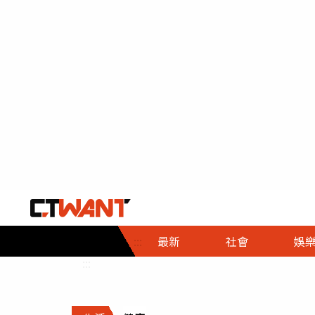
社會首頁
娛樂首頁
財經首頁
政
:::
最新
社會
娛
時事
即時
熱線
:::
直擊
大條
人物
調查
專題
３Ｃ