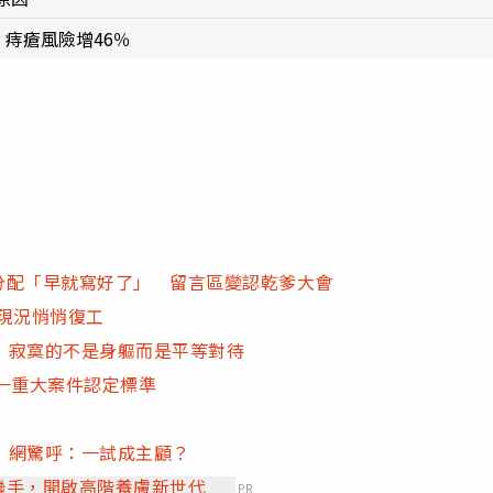
」痔瘡風險增46％
產分配「早就寫好了」 留言區變認乾爹大會
美現況悄悄復工
：寂寞的不是身軀而是平等對待
一重大案件認定標準
 網驚呼：一試成主顧？
」聯手，開啟高階養膚新世代
PR