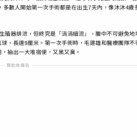
地，多數人開始第一次手術都是在出生7天內，像沐沐4歲
用生殖器排泄，但終究是「涓涓細流」，腹中不可避免地
氣球，長達9厘米。第一次手術時，毛建雄和醫療團隊不
洞，抽出一大堆宿便，又黑又臭。