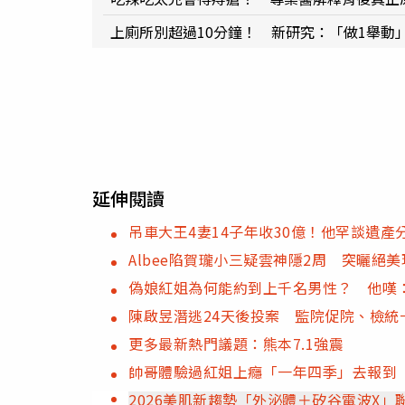
上廁所別超過10分鐘！ 新研究：「做1舉動
延伸閱讀
吊車大王4妻14子年收30億！他罕談遺
Albee陷賀瓏小三疑雲神隱2周 突曬絕
偽娘紅姐為何能約到上千名男性？ 他嘆
陳啟昱潛逃24天後投案 監院促院、檢統
更多最新熱門議題：熊本7.1強震
帥哥體驗過紅姐上癮「一年四季」去報到
2026美肌新趨勢「外泌體＋矽谷電波X