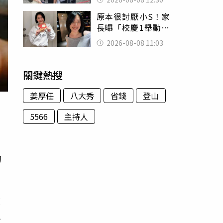
殯儀館陪她說話
原本很討厭小S！家
長曝「校慶1舉動」
讓她徹底改觀 網
2026-08-08 11:03
友洗版認證
關鍵熱搜
姜厚任
八大秀
省錢
登山
5566
主持人
句
。
便
兒