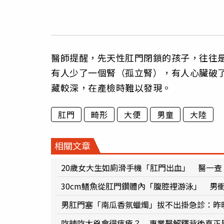
醫師提醒，先天性肛門閉鎖的孩子，往往
有人少了一個腎（孤立腎），有人心臟破
藏較深，在產檢時難以發現。
肛門
畸形
大便
男童
大陸
相關文章
20歲女大生如廁滑手機「肛門出血」 醫一查
30cm鱔魚從肛門鑽體內「腹腔裡游泳」 男
男肛門塞「南瓜香氛蠟燭」拔不出掛急診：昨
吃辣吃太兇會得痔瘡？ 專業醫解釋背後真正