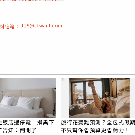
119@ctwant.com
爆料信箱：
PR
住飯店遇停電 摸黑下
旅行花費難預測？全包式假
工告知：倒閉了
不只幫你省預算更省精力！