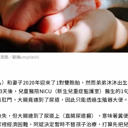
意圖／翻攝unsplash）
）和妻子2020年迎來了1對雙胞胎，然而弟弟沐沐出生
3天後，兒童醫院NICU（新生兒重症監護室）醫生的1
有肛門，大腸竟連到了尿道，因此只能透過生殖器大便
缺失，但大腸連到了尿道上（直腸尿道瘺），意味著糞
家裡經濟困難，阿斌決定暫時不替孩子治療，打算先把