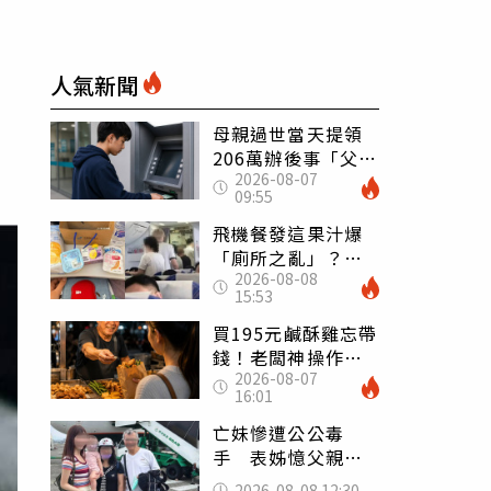
人氣新聞
母親過世當天提領
206萬辦後事「父子
2026-08-07
遭判刑」 律師：
09:55
搶錢先下手是罪
飛機餐發這果汁爆
「廁所之亂」？乘
2026-08-08
客崩潰：差點丟大
15:53
臉 醫揭3類人別亂
喝
買195元鹹酥雞忘帶
錢！老闆神操作
2026-08-07
「倒找5元」 全網
16:01
看哭：這就是台灣
亡妹慘遭公公毒
手 表姊憶父親節
前夕：小舅舅仍到
2026-08-08 12:30