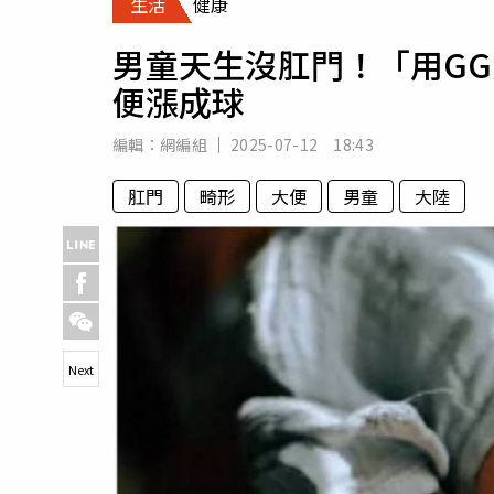
生活
健康
人物
汽車
男童天生沒肛門！「用G
專欄
便漲成球
房產新勢力
編輯：
網編組
2025-07-12 18:43
肛門
畸形
大便
男童
大陸
Next