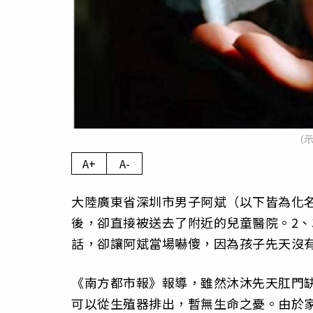
（示
A+
A-
大陸廣東省深圳市男子阿斌（以下皆為化名
後，卻直接被送去了附近的兒童醫院。2、
話，卻讓阿斌當場嚇傻，因為孩子先天沒
《南方都市報》報導，雖然沐沐先天肛門
可以從生殖器排出，暫無生命之憂。由於