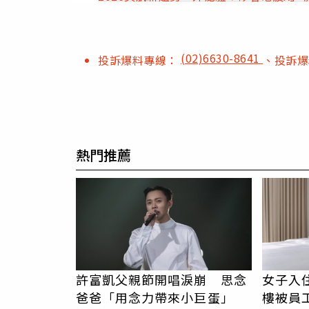
(02)6630-8641
投訴爆料專線：
、投訴
熱門推薦
許富凱父親節開唱淚崩 思念
女子入
爸爸「用念力帶來小巨蛋」
樓被員