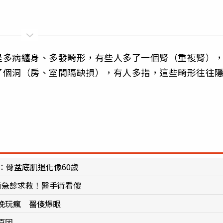
是多病纏身、多發畸形，有些人多了一個腎（重複腎）
了個洞（房、室間隔缺損），有人多指，這些畸形往往
：骨盆底肌退化像60歲
衝急診求救！醫手術看傻
晚玩瘋 醫傻爆眼
原因