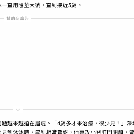
沐一直用陰莖大號，直到接近5歲。
問題越來越迫在眉睫。「4歲多才來治療，很少見！」深
次見到沐沐時，感到相當驚訝，他專攻小兒肛門閉鎖，