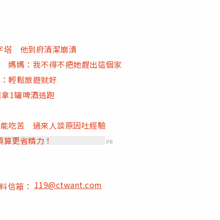
字塔 他到府清潔崩潰
姊 媽媽：我不得不把她趕出這個家
挺：輕鬆旅遊就好
糗拿1罐啤酒逃跑
不能吃苦 過來人談原因吐經驗
預算更省精力！
PR
119@ctwant.com
爆料信箱：