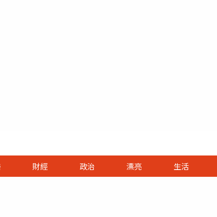
跳至主要內容區塊
治首頁
漂亮首頁
生活首頁
國際首頁
論壇
樂
財經
政治
漂亮
生活
焦點
美容
綜合
最新
新聞
人物
時尚
美旅
大陸
影音
評論
精品
健康