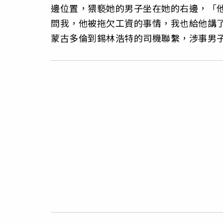
邊位置，猥褻她的男子坐在她的右邊，「
問我，他被拖欠工資的事情，我也給他講
蒙古多倫到錫林浩特的司機聯繫，涉事男