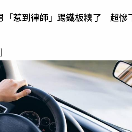
寵物
男「惹到律師」踢鐵板糗了 超慘
運勢
運動
梅酒