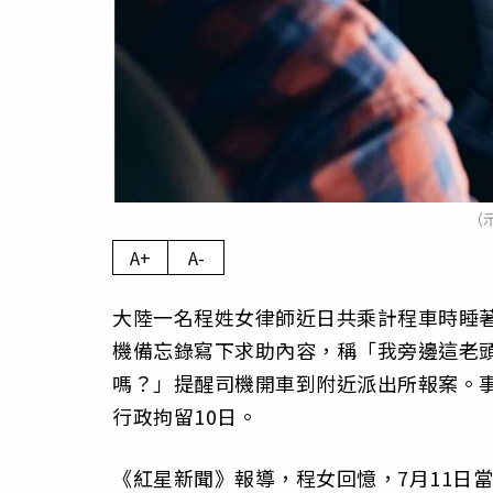
（示
A+
A-
大陸一名程姓女律師近日共乘計程車時睡
機備忘錄寫下求助內容，稱「我旁邊這老
嗎？」提醒司機開車到附近派出所報案。
行政拘留10日。
《紅星新聞》報導，程女回憶，7月11日