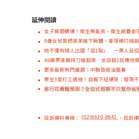
延伸閱讀
女子房間髒爆！衛生棉亂丟、衛生紙疊金
9歲女兒曾把弟弟推下鞦韆、拿球棒打姊
她不懂有錢人出國「這1點」 一票人反
48歲男凌晨持刀搶超商 女店員1反應他
更多最新熱門議題：中聯致癌油風暴
學生3度打工遇挫！自揭下班爆哭：發現
旅行花費難預測？全包式假期不只幫你省
(02)6630-8641
投訴爆料專線：
、投訴