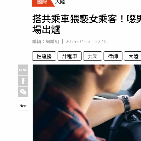
國際
大陸
人物
汽車
搭共乘車猥褻女乘客！噁
專欄
場出爐
房產新勢力
編輯：
網編組
2025-07-13 22:45
性騷擾
計程車
共乘
律師
大陸
Next