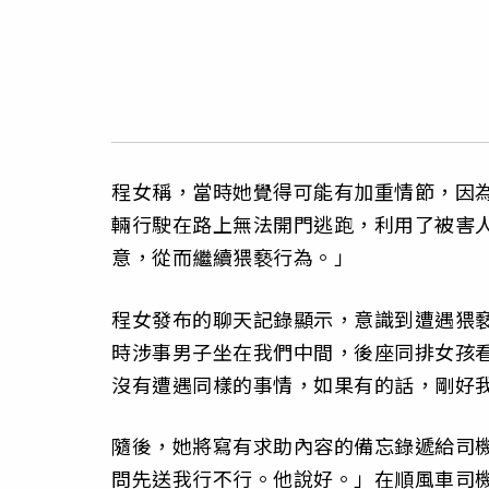
程女稱，當時她覺得可能有加重情節，因
輛行駛在路上無法開門逃跑，利用了被害
意，從而繼續猥褻行為。」
程女發布的聊天記錄顯示，意識到遭遇猥
時涉事男子坐在我們中間，後座同排女孩看
沒有遭遇同樣的事情，如果有的話，剛好
隨後，她將寫有求助內容的備忘錄遞給司
問先送我行不行。他說好。」在順風車司