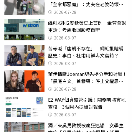
「全家都惡魔」：丈夫在老婆時懷孕
摔東西
2026-07-28
緯創股利2度延發史上首例 金管會說
重話：考慮收回股務自辦
2026-08-07
苦苓喊「唐朝不存在」 網紅批瞎編
歷史：李白、杜甫用鮮卑文寫詩？
2026-08-07
蕭伊情斷Joeman認先提分手和封鎖！
「黑底白文」首發聲：停止父權思維
物化女性
2026-07-28
EZ WAY個資監管引議！關務署將實地
查核 3個月內提檢討報告
2026-08-07
獨／東吳男教授被瘋狂迷戀 女學生