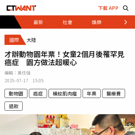
跳至主要內容區塊
下載 APP
最新
社會
娛樂
財經
國際
大陸
才辦動物園年票！女童2個月後罹罕見
癌症 園方做法超暖心
編輯：
黃任強
2025-07-17 15:05
動物園
癌症
橫紋肌肉瘤
年票
醫療費
退款