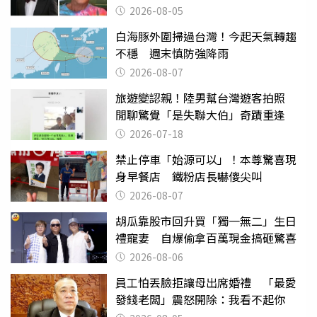
2026-08-05
白海豚外圍掃過台灣！今起天氣轉趨
不穩 週末慎防強降雨
2026-08-07
旅遊變認親！陸男幫台灣遊客拍照
閒聊驚覺「是失聯大伯」奇蹟重逢
2026-07-18
禁止停車「始源可以」！本尊驚喜現
身早餐店 鐵粉店長嚇傻尖叫
2026-08-07
胡瓜靠股市回升買「獨一無二」生日
禮寵妻 自爆偷拿百萬現金搞砸驚喜
2026-08-06
員工怕丟臉拒讓母出席婚禮 「最愛
發錢老闆」震怒開除：我看不起你