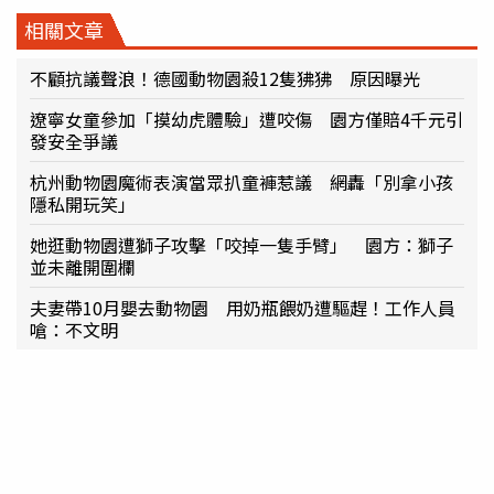
相關文章
不顧抗議聲浪！德國動物園殺12隻狒狒 原因曝光
遼寧女童參加「摸幼虎體驗」遭咬傷 園方僅賠4千元引
發安全爭議
杭州動物園魔術表演當眾扒童褲惹議 網轟「別拿小孩
隱私開玩笑」
她逛動物園遭獅子攻擊「咬掉一隻手臂」 園方：獅子
並未離開圍欄
夫妻帶10月嬰去動物園 用奶瓶餵奶遭驅趕！工作人員
嗆：不文明