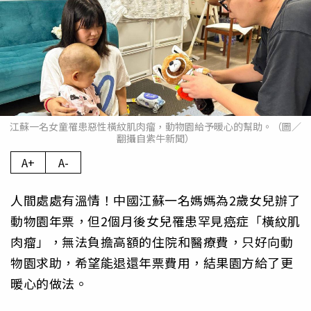
江蘇一名女童罹患惡性橫紋肌肉瘤，動物園給予暖心的幫助。（圖／
翻攝自紫牛新聞）
A+
A-
人間處處有溫情！中國江蘇一名媽媽為2歲女兒辦了
動物園年票，但2個月後女兒罹患罕見癌症「橫紋肌
肉瘤」，無法負擔高額的住院和醫療費，只好向動
物園求助，希望能退還年票費用，結果園方給了更
暖心的做法。