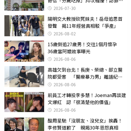
寄信「分屍吃掉」30次騷擾！認罪免
關
2026-07-30
陽明交大教授砍死妹夫！岳母追思首
發聲 揭11年經營真相駁「爭產」
2026-08-02
15歲倒追27歲男！交往1個月懷孕
36歲當阿嬤故事曝光
2026-08-06
高雄欠到台北！長庚、榮總、部立醫
院都受害 「醫療暴力男」離譜紀錄
曝光
2026-08-06
前員工才轉投李多慧！Joeman再談建
文爆紅 認「很清楚他的價值」
2026-08-06
酸周星馳「沒朋友、沒兒女」挨轟！
李修賢道歉了 親揭30年恩怨真相