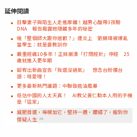
延伸閱讀
目擊妻子與陌生人走進摩鐵！越男心酸帶3孩驗
DNA 報告揭露她隱藏多年的祕密
嗆「整個師大跟你道歉？」遭炎上 劉錦璋被爆亂
當學生：就是要教訓你
嚴重經痛10多年！正妹崩潰「打閉經針」停經 25
歲就進入更年期
韶宥出新曲宣告「我還沒過氣」 想念台粉撂台
語：哇愛哩！
更多最新熱門議題：中聯致癌油風暴
低估中國的人太天真！ AI教父黃仁勳本人用的手機
是「這家」
減肥首選，檸檬加它，堅持一週，腰細了，瘦到你
懷疑人生
PR