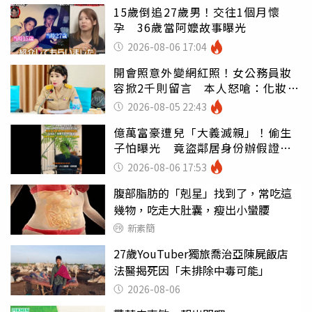
15歲倒追27歲男！交往1個月懷
孕 36歲當阿嬤故事曝光
2026-08-06 17:04
開會照意外變網紅照！女公務員妝
容掀2千則留言 本人怒嗆：化妝有
錯嗎
2026-08-05 22:43
億萬富豪遭兒「大義滅親」！偷生
子怕曝光 竟盜鄰居身份辦假證落
戶
2026-08-06 17:53
腹部脂肪的「剋星」找到了，常吃這
幾物，吃走大肚囊，瘦出小蠻腰
新素簡
27歲YouTuber獨旅喬治亞陳屍飯店
法醫揭死因「未排除中毒可能」
2026-08-06