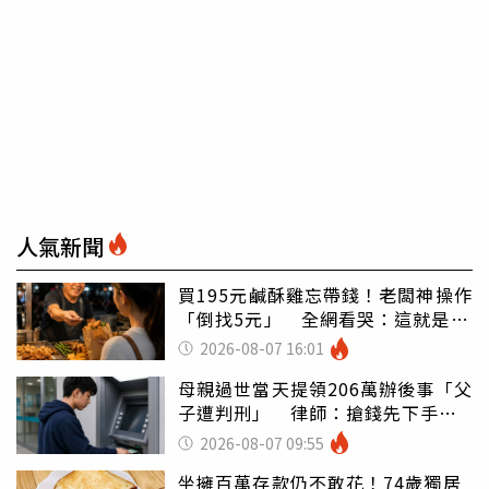
人氣新聞
買195元鹹酥雞忘帶錢！老闆神操作
「倒找5元」 全網看哭：這就是台
灣
2026-08-07 16:01
母親過世當天提領206萬辦後事「父
子遭判刑」 律師：搶錢先下手是
罪
2026-08-07 09:55
坐擁百萬存款仍不敢花！74歲獨居