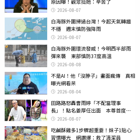
原因曝！觀眾挺她：辛苦了
2026-08-07
白海豚外圍掃過台灣！今起天氣轉趨
不穩 週末慎防強降雨
2026-08-07
白海豚外圍環流發威！今明西半部雨
彈來襲 東部慎防37度高溫
2026-08-08
不是AI！他「沒脖子」畫面瘋傳 真相
曝光網看呆
2026-08-04
田路路怒轟曹雨婷「不配當理事
長」！點名姜厚任出面 本尊首度回
應了
2026-08-07
吃鹹酥雞多1步驟超重要！妹子1貼心
習慣曝光 網讚爆：救了清潔員