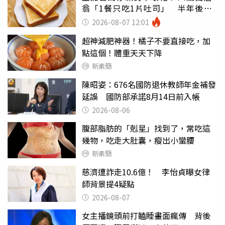
翁「1餐只吃1片吐司」 半年後暴
瘦嚇壞女兒
2026-08-07 12:01
超神減肥神器！橘子不要直接吃，加
點這個！體重天天下降
新素簡
陳昭姿：676名國防退休教師年金補發
延誤 國防部承諾8月14日前入帳
2026-08-06
腹部脂肪的「剋星」找到了，常吃這
幾物，吃走大肚囊，瘦出小蠻腰
新素簡
慈濟遭詐走10.6億！ 李怡貞曝女律
師背景提4疑點
2026-08-07
女主播鏡頭前打瞌睡畫面瘋傳 背後