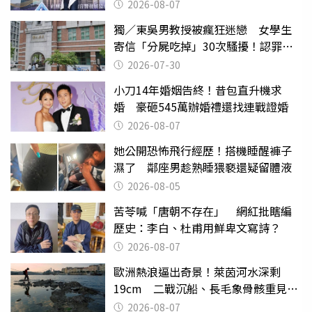
2026-08-07
獨／東吳男教授被瘋狂迷戀 女學生
寄信「分屍吃掉」30次騷擾！認罪免
關
2026-07-30
小刀14年婚姻告終！昔包直升機求
婚 豪砸545萬辦婚禮還找連戰證婚
2026-08-07
她公開恐怖飛行經歷！搭機睡醒褲子
濕了 鄰座男趁熟睡猥褻還疑留體液
2026-08-05
苦苓喊「唐朝不存在」 網紅批瞎編
歷史：李白、杜甫用鮮卑文寫詩？
2026-08-07
歐洲熱浪逼出奇景！萊茵河水深剩
19cm 二戰沉船、長毛象骨骸重見天
日
2026-08-07