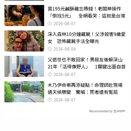
買195元鹹酥雞忘帶錢！老闆神操作
「倒找5元」 全網看哭：這就是台灣
2026-08-07
深入森林10分鐘藏屍！父涉殺害9歲愛
女 恐怖藏屍手法全曝光
2026-08-04
父逝世也不敢回家！男殺友後躲深山
21年「活得像野人」 1關鍵出面自首
2026-08-07
木乃伊命案再添疑點！命理師赴現場
遇天候驟變 驚喊：死者還有冤屈
2026-08-07
Recommended by