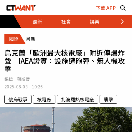
跳至主要內容區塊
下載 APP
最新
社會
娛樂
財經
國際
最新
烏克蘭「歐洲最大核電廠」附近傳爆炸
聲 IAEA證實：設施遭砲彈、無人機攻
擊
編輯：
蔡斯媛
2025-08-03 10:26
俄烏戰爭
核電廠
扎波羅熱核電廠
襲擊