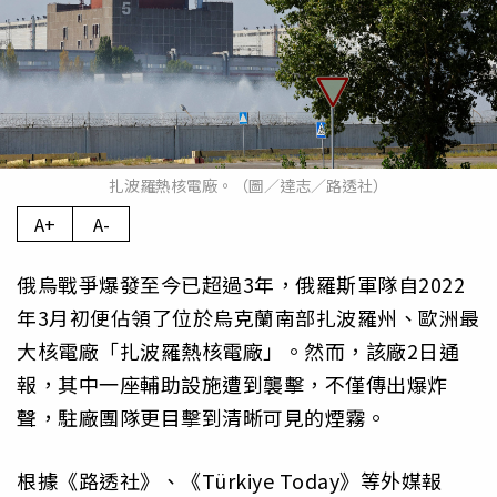
扎波羅熱核電廠。（圖／達志／路透社）
A+
A-
俄烏戰爭爆發至今已超過3年，俄羅斯軍隊自2022
年3月初便佔領了位於烏克蘭南部扎波羅州、歐洲最
大核電廠「扎波羅熱核電廠」。然而，該廠2日通
報，其中一座輔助設施遭到襲擊，不僅傳出爆炸
聲，駐廠團隊更目擊到清晰可見的煙霧。
根據《路透社》、《Türkiye Today》等外媒報