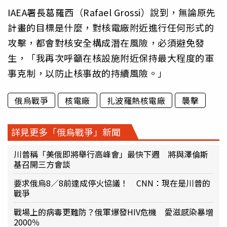
IAEA署長葛羅西（Rafael Grossi）說到，無論原先
計畫的目標是什麼，對核電廠附近進行任何形式的
攻擊，都會對核安全構成潛在風險，必須避免發
生，「我再次呼籲在核設施附近保持最大程度的軍
事克制，以防止核事故的持續風險。」
俄烏戰爭
核電廠
扎波羅熱核電廠
襲擊
詳見更多「俄烏戰爭」新聞
川普稱「美俄即將舉行高峰會」最快下週 將與澤倫斯
基召開三方會談
要求俄烏8／8前達成停火協議！ CNN：現在是川普的
戰爭
戰場上的病毒更難防？俄軍爆發HIV危機 愛滋感染暴增
2000％