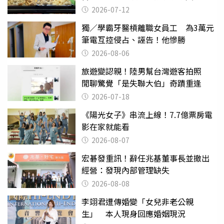
2026-07-12
獨／學霸牙醫槓離職女員工 為3萬元
筆電互控侵占、誣告！他慘勝
2026-08-06
旅遊變認親！陸男幫台灣遊客拍照
閒聊驚覺「是失聯大伯」奇蹟重逢
2026-07-18
《陽光女子》串流上線！7.7億票房電
影在家就能看
2026-08-07
宏碁發重訊！辭任兆基董事長並撤出
經營：發現內部管理缺失
2026-08-08
李翊君遭傳婚變「女兒非老公親
生」 本人現身回應婚姻現況