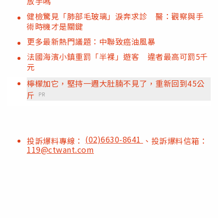
放手嗎
健檢驚見「肺部毛玻璃」淚奔求診 醫：觀察與手
術時機才是關鍵
更多最新熱門議題：中聯致癌油風暴
法國海濱小鎮重罰「半裸」遊客 違者最高可罰5千
元
檸檬加它，堅持一週大肚腩不見了，重新回到45公
斤
PR
(02)6630-8641
投訴爆料專線：
、投訴爆料信箱：
119@ctwant.com