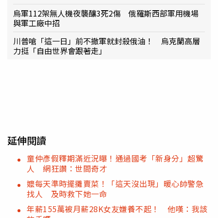
烏軍112架無人機夜襲釀3死2傷 俄羅斯西部軍用機場
與軍工廠中招
川普嗆「這一日」前不撤軍就封殺俄油！ 烏克蘭高層
力挺「自由世界會跟著走」
延伸閱讀
童仲彥假釋期滿近況曝！通過國考「新身分」超驚
人 網狂讚：世間奇才
嬤每天準時擺攤賣菜！「這天沒出現」暖心帥警急
找人 及時救下她一命
年薪155萬被月薪28K女友嫌養不起！ 他嘆：我該