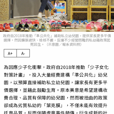
政府自2018年推動「準公共化」補助私立幼兒園，提供家長更多平價
選擇。然因擴張過快、檢核不嚴，反讓不少經營困難的私幼藉政策起
死回生。（示意圖／報系資料照）
A+
A-
為因應少子化衝擊，政府自2018年推動「少子女化
對策計畫」，投入大量經費建構「準公共化」幼兒
園，以預算直接補助私立幼兒園，讓家長有更多平
價選擇，並藉此鼓勵生育。原本美意是希望建構收
費合理、品質有保障的幼兒園，然而被扭曲的政策
卻成為劣質私幼的「葉克膜」，不僅未能有效提升
托育品質，反而伴隨虐童事件頻傳，衍生成新的社