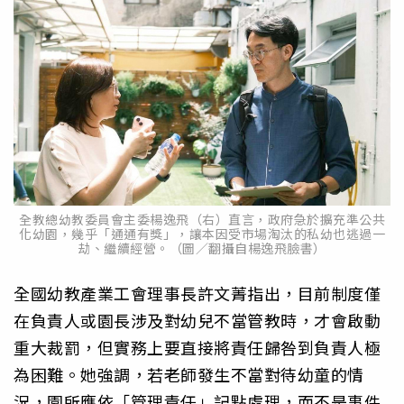
全教總幼教委員會主委楊逸飛（右）直言，政府急於擴充準公共
化幼園，幾乎「通通有獎」，讓本因受市場淘汰的私幼也逃過一
劫、繼續經營。（圖／翻攝自楊逸飛臉書）
全國幼教產業工會理事長許文菁指出，目前制度僅
在負責人或園長涉及對幼兒不當管教時，才會啟動
重大裁罰，但實務上要直接將責任歸咎到負責人極
為困難。她強調，若老師發生不當對待幼童的情
況，園所應依「管理責任」記點處理，而不是事件