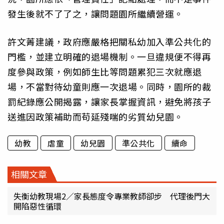
發生後就不了了之，讓問題園所繼續營運。
許文菁建議，政府應嚴格把關私幼加入準公共化的
門檻，並建立明確的退場機制。一旦違規便不得再
度參與政策，例如師生比等問題累犯三次就應退
場，不當對待幼童則應一次退場。同時，園所的裁
罰紀錄應公開揭露，讓家長掌握資訊，避免將孩子
送進因政策補助而苟延殘喘的劣質幼兒園。
幼教
虐童
幼兒園
準公共化
續命
相關文章
失衡幼教現場2／家長態度令專業教師卻步 代理後門大
開陷惡性循環