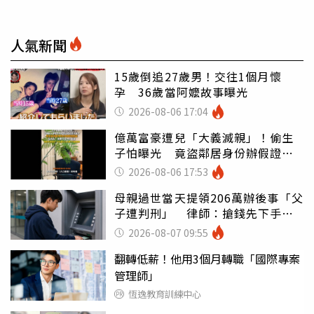
人氣新聞
15歲倒追27歲男！交往1個月懷
孕 36歲當阿嬤故事曝光
2026-08-06 17:04
億萬富豪遭兒「大義滅親」！偷生
子怕曝光 竟盜鄰居身份辦假證落
戶
2026-08-06 17:53
母親過世當天提領206萬辦後事「父
子遭判刑」 律師：搶錢先下手是
罪
2026-08-07 09:55
翻轉低薪！他用3個月轉職「國際專案
管理師」
恆逸教育訓練中心