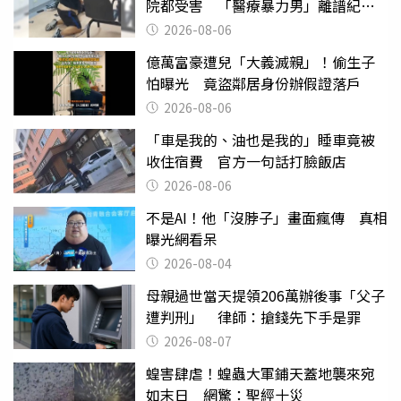
院都受害 「醫療暴力男」離譜紀錄
曝光
2026-08-06
億萬富豪遭兒「大義滅親」！偷生子
怕曝光 竟盜鄰居身份辦假證落戶
2026-08-06
「車是我的、油也是我的」睡車竟被
收住宿費 官方一句話打臉飯店
2026-08-06
不是AI！他「沒脖子」畫面瘋傳 真相
曝光網看呆
2026-08-04
母親過世當天提領206萬辦後事「父子
遭判刑」 律師：搶錢先下手是罪
2026-08-07
蝗害肆虐！蝗蟲大軍鋪天蓋地襲來宛
如末日 網驚：聖經十災