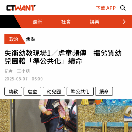
跳至主要內容區塊
下載 APP
最新
社會
娛樂
財經
政治
焦點
失衡幼教現場1／虐童頻傳 揭劣質幼
兒園藉「準公共化」續命
記者：
王小萌
2025-08-07 06:00
幼教
虐童
幼兒園
準公共化
續命