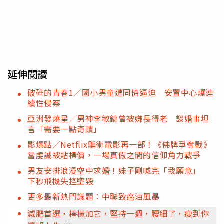
延伸閱讀
破碎的青春1／國小男童遭同儕逼迫 安置中心爆連
續性侵案
亞洲發燒星／男神李敏鎬曾被嫌長得老 談婚事坦
言「需要一點奇蹟」
影爆點／Netflix騙術電影再一部！《佛牌爭奪戰》
當虔誠被貼標價，一場真假之間的信仰角力戰爭
男友安排浪漫空中求婚！妹子剛喊完「我願意」
下秒飛機失控墜毀
更多最新熱門議題：中聯致癌油風暴
減肥首選，檸檬加它，堅持一週，腰細了，瘦到你