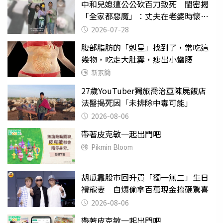
中和兒媳遭公公砍百刀致死 閨密揭
「全家都惡魔」：丈夫在老婆時懷孕
摔東西
2026-07-28
腹部脂肪的「剋星」找到了，常吃這
幾物，吃走大肚囊，瘦出小蠻腰
新素簡
27歲YouTuber獨旅喬治亞陳屍飯店
法醫揭死因「未排除中毒可能」
2026-08-06
帶著皮克敏一起出門吧
Pikmin Bloom
胡瓜靠股市回升買「獨一無二」生日
禮寵妻 自爆偷拿百萬現金搞砸驚喜
2026-08-06
帶著皮克敏一起出門吧