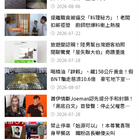
2026-08-06
提離職竟被逼交「料理秘方」！老闆
扣薪拒發 廚師怒爆料衝上熱搜
2026-07-22
旅遊變認親！陸男幫台灣遊客拍照
閒聊驚覺「是失聯大伯」奇蹟重逢
2026-07-18
喝精油「辟穀」、藏158公斤黃金！假
BNT騙走慈濟10.6億 豪宅地下室竟
挖出乾鮑金庫
2026-08-07
蕭伊情斷Joeman認先提分手和封鎖！
「黑底白文」首發聲：停止父權思維
物化女性
2026-07-28
禁止停車「始源可以」！本尊驚喜現
身早餐店 鐵粉店長嚇傻尖叫