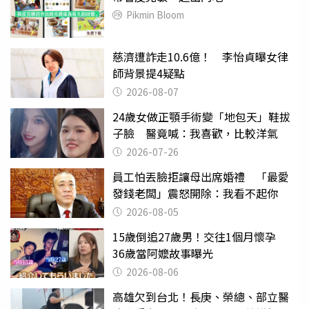
Pikmin Bloom
慈濟遭詐走10.6億！ 李怡貞曝女律
師背景提4疑點
2026-08-07
24歲女做正顎手術變「地包天」鞋拔
子臉 醫竟喊：我喜歡，比較洋氣
2026-07-26
員工怕丟臉拒讓母出席婚禮 「最愛
發錢老闆」震怒開除：我看不起你
2026-08-05
15歲倒追27歲男！交往1個月懷孕
36歲當阿嬤故事曝光
2026-08-06
高雄欠到台北！長庚、榮總、部立醫