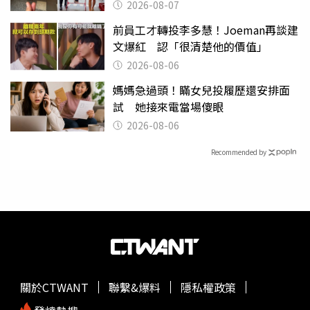
2026-08-07
前員工才轉投李多慧！Joeman再談建
文爆紅 認「很清楚他的價值」
2026-08-06
媽媽急過頭！瞞女兒投履歷還安排面
試 她接來電當場傻眼
2026-08-06
Recommended by
關於CTWANT
聯繫&爆料
隱私權政策