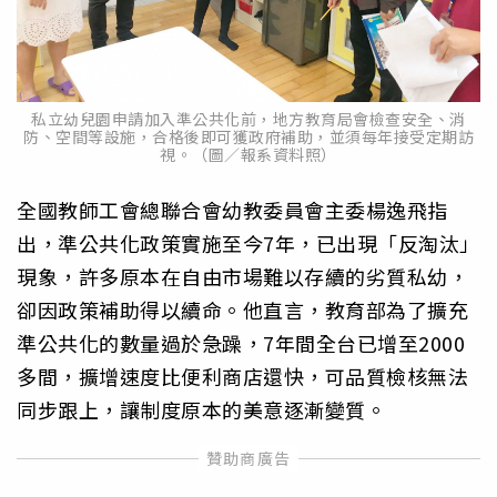
私立幼兒園申請加入準公共化前，地方教育局會檢查安全、消
防、空間等設施，合格後即可獲政府補助，並須每年接受定期訪
視。（圖／報系資料照）
全國教師工會總聯合會幼教委員會主委楊逸飛指
出，準公共化政策實施至今7年，已出現「反淘汰」
現象，許多原本在自由市場難以存續的劣質私幼，
卻因政策補助得以續命。他直言，教育部為了擴充
準公共化的數量過於急躁，7年間全台已增至2000
多間，擴增速度比便利商店還快，可品質檢核無法
同步跟上，讓制度原本的美意逐漸變質。