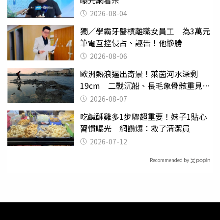
2026-08-04
獨／學霸牙醫槓離職女員工 為3萬元
筆電互控侵占、誣告！他慘勝
2026-08-06
歐洲熱浪逼出奇景！萊茵河水深剩
19cm 二戰沉船、長毛象骨骸重見天
日
2026-08-07
吃鹹酥雞多1步驟超重要！妹子1貼心
習慣曝光 網讚爆：救了清潔員
2026-07-12
Recommended by