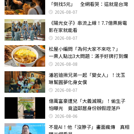
「倒找5元」 全網看哭：這就是台灣
2026-08-07
《陽光女子》串流上線！7.7億票房電
影在家就能看
2026-08-07
松屋小編問「為何大家不來吃？」
一票人點出3大問題：滿手好牌打到爛
2026-08-08
潘若迪揪兄弟一起「變女人」！沈玉
琳幫圓夢化身女僕
2026-08-07
億萬富豪遭兒「大義滅親」！偷生子
怕曝光 竟盜鄰居身份辦假證落戶
2026-08-06
不是AI！他「沒脖子」畫面瘋傳 真相
曝光網看呆