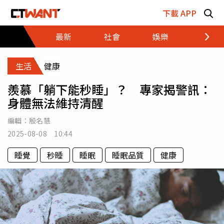
跳至主要內容區塊
下載 APP
最新
社會
娛樂
財經
生活
健康
羨慕「躺下能秒睡」？ 專家揭警訊：
身體無法維持清醒
編輯：
殷名慧
2025-08-08 10:44
睡覺
秒睡
睡眠
睡眠品質
健康