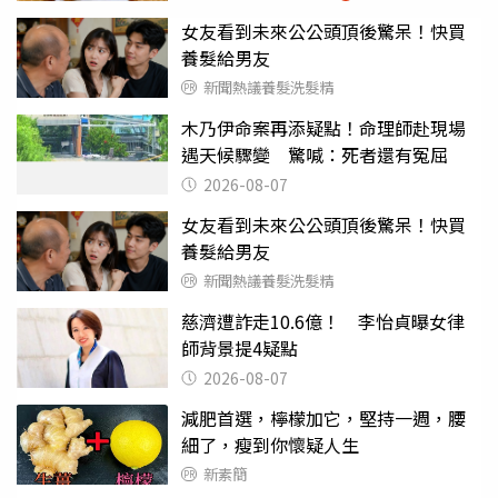
女友看到未來公公頭頂後驚呆！快買
養髮給男友
新聞熱議養髮洗髮精
木乃伊命案再添疑點！命理師赴現場
遇天候驟變 驚喊：死者還有冤屈
2026-08-07
女友看到未來公公頭頂後驚呆！快買
養髮給男友
新聞熱議養髮洗髮精
慈濟遭詐走10.6億！ 李怡貞曝女律
師背景提4疑點
2026-08-07
減肥首選，檸檬加它，堅持一週，腰
細了，瘦到你懷疑人生
新素簡