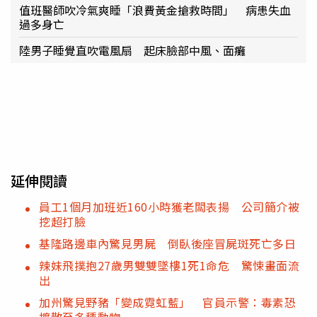
值班醫師吹冷氣爽睡「浪費黃金搶救時間」 病患失血
過多身亡
陸男子睡覺直吹電風扇 起床臉部中風、面癱
延伸閱讀
員工1個月加班近160小時獲老闆表揚 公司簡介被
挖超打臉
基隆路邊車內驚見男屍 倒臥後座冒屍斑死亡多日
辣妹飛撲抱27歲男雙雙墜樓1死1命危 驚悚畫面流
出
加州驚見野豬「變成霓虹藍」 官員示警：毒素恐