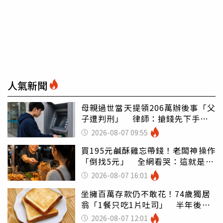
人氣新聞
母親過世當天提領206萬辦後事「父
子遭判刑」 律師：搶錢先下手是
罪
2026-08-07 09:55
買195元鹹酥雞忘帶錢！老闆神操作
「倒找5元」 全網看哭：這就是台
灣
2026-08-07 16:01
坐擁百萬存款仍不敢花！74歲獨居
翁「1餐只吃1片吐司」 半年後暴
瘦嚇壞女兒
2026-08-07 12:01