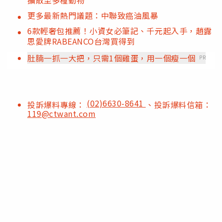
擴散至多種動物
更多最新熱門議題：中聯致癌油風暴
6款輕奢包推薦！小資女必筆記、千元起入手，趙露
思愛牌RABEANCO台灣買得到
肚腩一抓一大把，只需1個雞蛋，用一個瘦一個
PR
(02)6630-8641
投訴爆料專線：
、投訴爆料信箱：
119@ctwant.com