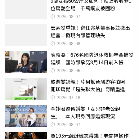
9歲女孩60公斤又如何？站上啦啦隊C
位驚艷全場 千萬網友被圈粉
2026-08-07
宏碁發重訊！辭任兆基董事長並撤出
經營：發現內部管理缺失
2026-08-08
陳昭姿：676名國防退休教師年金補發
延誤 國防部承諾8月14日前入帳
2026-08-06
旅遊變認親！陸男幫台灣遊客拍照
閒聊驚覺「是失聯大伯」奇蹟重逢
2026-07-18
李翊君遭傳婚變「女兒非老公親
生」 本人現身回應婚姻現況
2026-08-07
買195元鹹酥雞忘帶錢！老闆神操作