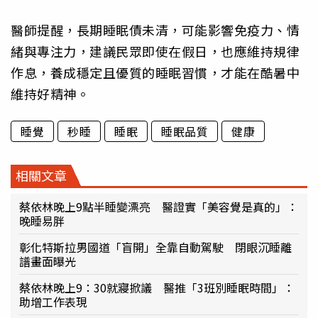
醫師提醒，長期睡眠債未清，可能影響免疫力、情
緒與專注力，建議民眾即使在假日，也應維持規律
作息，養成穩定且優質的睡眠習慣，才能在酷暑中
維持好精神。
睡覺
秒睡
睡眠
睡眠品質
健康
相關文章
蔡依林晚上9點半睡變漂亮 醫證實「美容覺是真的」：
晚睡易胖
彰化特斯拉男國道「盲開」全靠自動駕駛 閉眼沉睡離
譜畫面曝光
蔡依林晚上9：30就寢掀議 醫推「3班別睡眠時間」：
助增工作表現