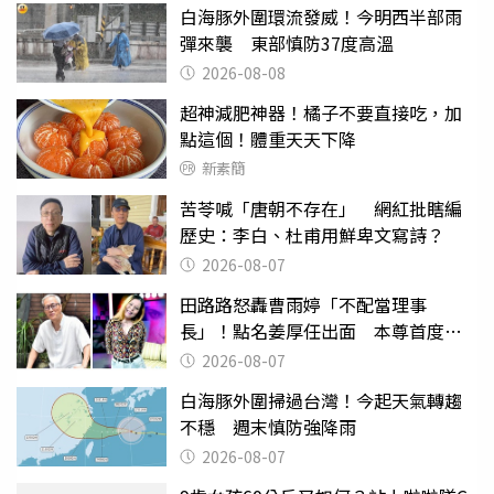
白海豚外圍環流發威！今明西半部雨
彈來襲 東部慎防37度高溫
2026-08-08
超神減肥神器！橘子不要直接吃，加
點這個！體重天天下降
新素簡
苦苓喊「唐朝不存在」 網紅批瞎編
歷史：李白、杜甫用鮮卑文寫詩？
2026-08-07
田路路怒轟曹雨婷「不配當理事
長」！點名姜厚任出面 本尊首度回
應了
2026-08-07
白海豚外圍掃過台灣！今起天氣轉趨
不穩 週末慎防強降雨
2026-08-07