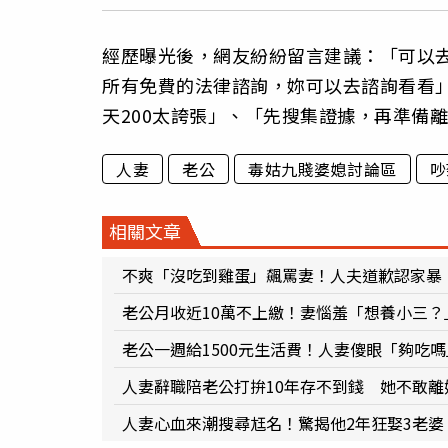
經歷曝光後，網友紛紛留言建議：「可以
所有免費的法律諮詢，妳可以去諮詢看看
天200太誇張」、「先搜集證據，再準備
人妻
老公
毒姑九賤婆媳討論區
吵
相關文章
不爽「沒吃到雞蛋」飆罵妻！人夫道歉認家暴
老公月收近10萬不上繳！妻惱羞「想養小三
老公一週給1500元生活費！人妻傻眼「夠吃
人妻辭職陪老公打拚10年存不到錢 她不敢
人妻心血來潮搜尋尪名！驚揭他2年狂娶3老婆