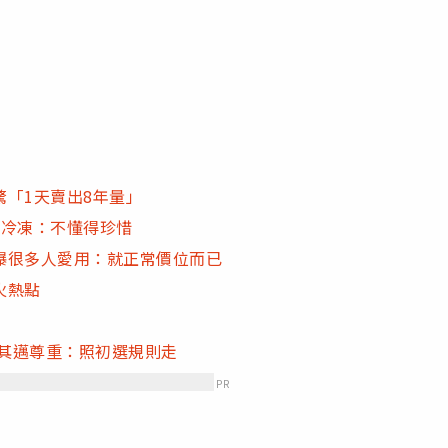
「1天賣出8年量」
大冷凍：不懂得珍惜
曝很多人愛用：就正常價位而已
火熱點
陳其邁尊重：照初選規則走
PR