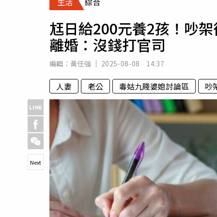
生活
綜合
人物
汽車
尪日給200元養2孩！吵
專欄
離婚：沒錢打官司
房產新勢力
編輯：
黃任強
2025-08-08 14:37
人妻
老公
毒姑九賤婆媳討論區
吵
Next