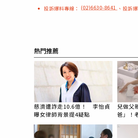
(02)6630-8641
投訴爆料專線：
、投訴
熱門推薦
慈濟遭詐走10.6億！ 李怡貞
兒做父
曝女律師背景提4疑點
爸」！
成遺孀
PR