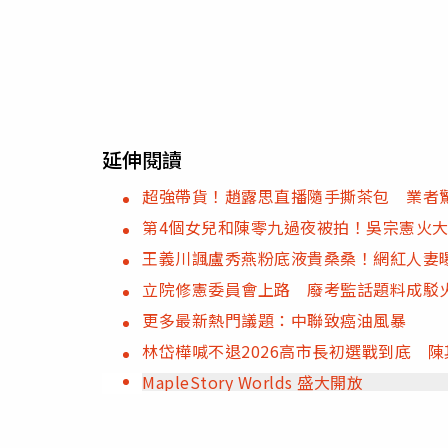
延伸閱讀
超強帶貨！趙露思直播隨手撕茶包 業者驚
第4個女兒和陳零九過夜被拍！吳宗憲火
王義川諷盧秀燕粉底液貴桑桑！網紅人妻
立院修憲委員會上路 廢考監話題料成駁
更多最新熱門議題：中聯致癌油風暴
林岱樺喊不退2026高市長初選戰到底 
MapleStory Worlds 盛大開放