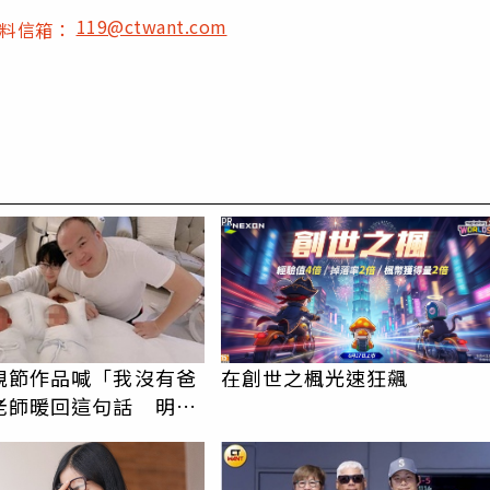
119@ctwant.com
爆料信箱：
PR
親節作品喊「我沒有爸
在創世之楓光速狂飆
老師暖回這句話 明金
心酸惹淚