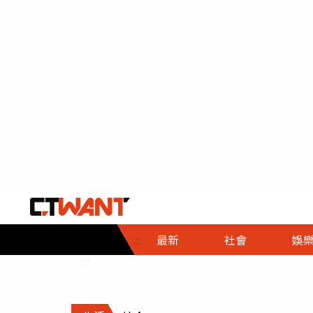
社會首頁
娛樂首頁
財經首頁
政
:::
最新
社會
娛
時事
即時
熱線
:::
直擊
大條
人物
調查
專題
３Ｃ