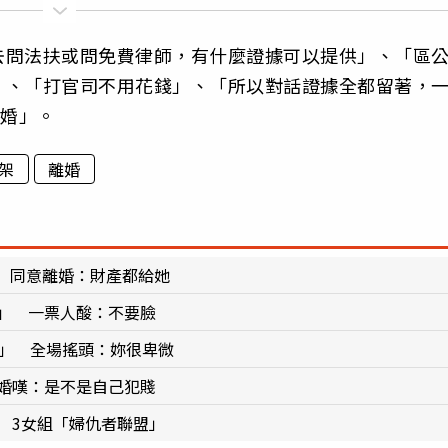
去問法扶或問免費律師，有什麼證據可以提供」、「區
」、「打官司不用花錢」、「所以對話證據全都留著，
離婚」。
架
離婚
 同意離婚：財產都給她
？」 一票人酸：不要臉
嗎」 全場搖頭：妳很卑微
離婚嘆：是不是自己犯賤
 3女組「婦仇者聯盟」