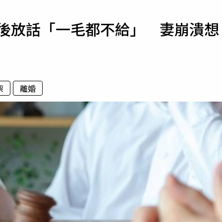
寵物
架後放話「一毛都不給」 妻崩潰想
運勢
運動
梅酒
架
離婚