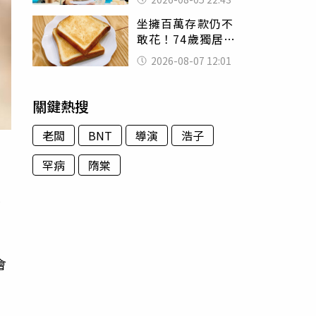
怒嗆：化妝有錯嗎
坐擁百萬存款仍不
敢花！74歲獨居翁
「1餐只吃1片吐
2026-08-07 12:01
司」 半年後暴瘦
嚇壞女兒
關鍵熱搜
老闆
BNT
導演
浩子
罕病
隋棠
金
會
同