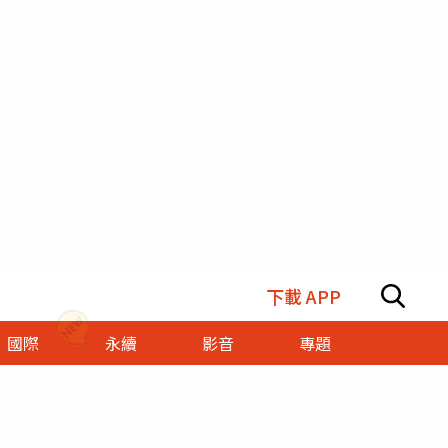
下載 APP
國際
永續
影音
專題