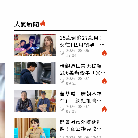
人氣新聞
15歲倒追27歲男！
交往1個月懷孕 36
2026-08-06
歲當阿嬤故事曝光
17:04
母親過世當天提領
206萬辦後事「父子
2026-08-07
遭判刑」 律師：
09:55
搶錢先下手是罪
苦苓喊「唐朝不存
在」 網紅批瞎編
2026-08-07
歷史：李白、杜甫
07:09
用鮮卑文寫詩？
開會照意外變網紅
照！女公務員妝容
掀2千則留言 本人
2026-08-05 22:43