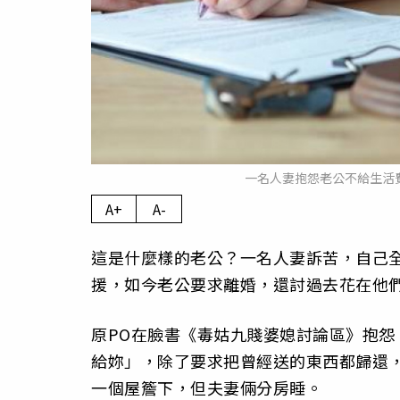
一名人妻抱怨老公不給生活費
A+
A-
這是什麼樣的老公？一名人妻訴苦，自己
援，如今老公要求離婚，還討過去花在他
原PO在臉書《毒姑九賤婆媳討論區》抱
給妳」，除了要求把曾經送的東西都歸還
一個屋簷下，但夫妻倆分房睡。