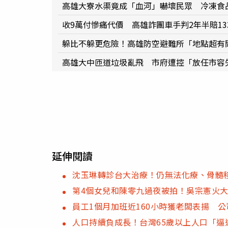
高雄大寮水渠竟成「血河」嚇壞民眾 冷凍食品
收9萬付慘痛代價 高雄詐團車手判2年半賠13
躲比不躲更危險！高雄防空避難所「地點超有
高雄大中匝道垃圾亂飛 市府遭控「放任市容
延伸閱讀
沈玉琳轉診台大治療！仍無法化療、骨髓
第4個女兒和陳零九過夜被拍！吳宗憲火
員工1個月加班近160小時獲老闆表揚 
人口持續負成長！台灣65歲以上人口「逼