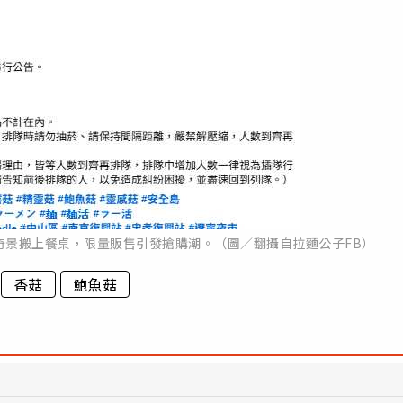
奇景搬上餐桌，限量販售引發搶購潮。（圖／翻攝自拉麵公子FB）
香菇
鮑魚菇