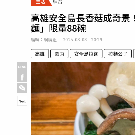
生活
綜合
人物
汽車
高雄安全島長香菇成奇景
專欄
麵」限量88碗
房產新勢力
編輯：
網編組
2025-08-08 20:29
高雄
豪雨
安全島拉麵
拉麵公子
Next