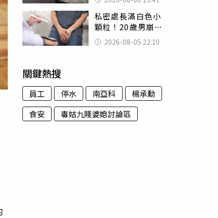
經十災
私密處長滿白色小
顆粒！20歲男崩潰
求診 醫曝5大真相
2026-08-05 22:10
別再誤會
關鍵熱搜
員工
停水
南亞科
楊承勳
食安
毒姑九賤婆媳討論區
讓
台
島
的