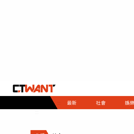
社會首頁
娛樂首頁
財經首頁
政
:::
最新
社會
娛
時事
即時
熱線
:::
直擊
大條
人物
調查
專題
３Ｃ