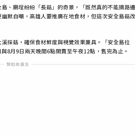
全島、廟埕紛紛「長菇」的奇景，「既然真的不能摘路
更幽默自嘲，高雄人要推廣在地食材，但這次安全島菇
大溪採菇，確保食材鮮度與視覺效果兼具。「安全島拉
日與8月9日兩天晚間6點開賣至午夜12點，售完為止。