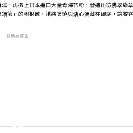
白湯，再撒上日本進口大量青海苔粉，營造出彷彿翠綠
根錯節」的樹根感，還將叉燒與溏心蛋藏在碗底，讓饕