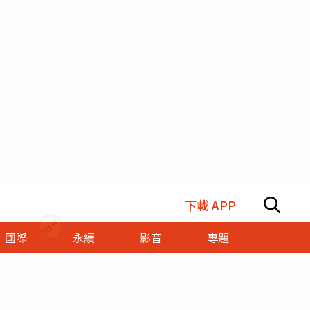
下載 APP
國際
永續
影音
專題