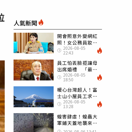
拉
人氣新聞
開會照意外變網紅
照！女公務員妝容
2026-08-05
掀2千則留言 本人
22:43
怒嗆：化妝有錯嗎
員工怕丟臉拒讓母
出席婚禮 「最愛
2026-08-05
發錢老闆」震怒開
18:50
除：我看不起你
暖心台灣超人！富
士山小屋員工求助
2026-08-05
「想活下去」 山
13:28
友狂背物資上山：
台灣真的是寶島
蝗害肆虐！蝗蟲大
軍鋪天蓋地襲來宛
如末日 網驚：聖
2026-08-06 13:41