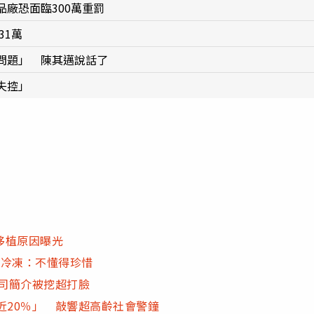
廠恐面臨300萬重罰
31萬
問題」 陳其邁說話了
失控」
移植原因曝光
大冷凍：不懂得珍惜
公司簡介被挖超打臉
近20％」 敲響超高齡社會警鐘