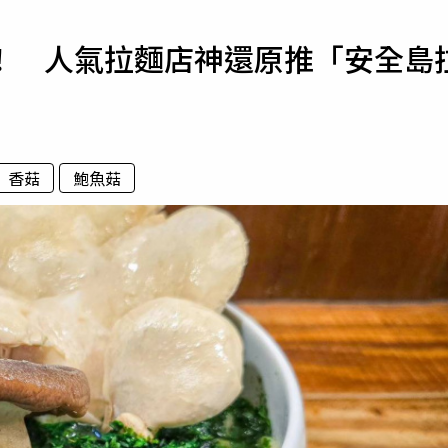
寵物
！ 人氣拉麵店神還原推「安全島
運勢
運動
梅酒
香菇
鮑魚菇