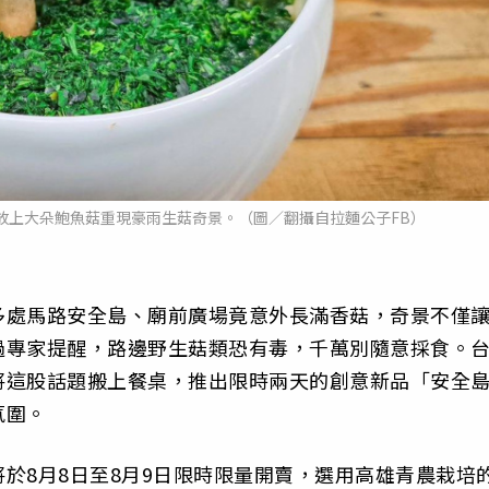
放上大朵鮑魚菇重現豪雨生菇奇景。（圖／翻攝自拉麵公子FB）
多處馬路安全島、廟前廣場竟意外長滿香菇，奇景不僅
過專家提醒，路邊野生菇類恐有毒，千萬別隨意採食。
將這股話題搬上餐桌，推出限時兩天的創意新品「安全
氛圍。
於8月8日至8月9日限時限量開賣，選用高雄青農栽培