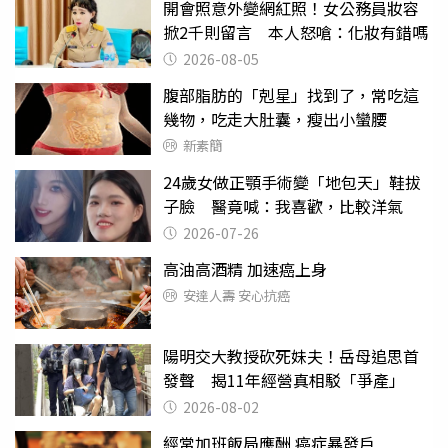
開會照意外變網紅照！女公務員妝容
掀2千則留言 本人怒嗆：化妝有錯嗎
2026-08-05
腹部脂肪的「剋星」找到了，常吃這
幾物，吃走大肚囊，瘦出小蠻腰
新素簡
24歲女做正顎手術變「地包天」鞋拔
子臉 醫竟喊：我喜歡，比較洋氣
2026-07-26
高油高酒精 加速癌上身
安達人壽 安心抗癌
陽明交大教授砍死妹夫！岳母追思首
發聲 揭11年經營真相駁「爭產」
2026-08-02
經常加班飯局應酬 癌症暴發戶