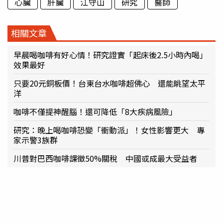
心臟
肝臟
江守山
研究
醫師
相關文章
早晨喝咖啡有好心情！研究證實「起床後2.5小時內喝」
效果最好
只要20元銅板價！台東台水咖啡超佛心 還能眺望太平
洋
咖啡不僅提神醒腦！還可降低「8大疾病風險」
研究：晚上喝咖啡恐變「衝動派」！女性影響更大 專
家示警3族群
川普對巴西咖啡課徵50%關稅 中國或成最大受益者