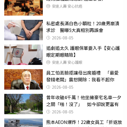
安達人壽 安心抗癌
私密處長滿白色小顆粒！20歲男崩潰
求診 醫曝5大真相別再誤會
2026-08-05
追劇追太久 護眼保單要入手【安心護
眼定期眼睛險】
安達人壽 安心護眼
員工怕丟臉拒讓母出席婚禮 「最愛
發錢老闆」震怒開除：我看不起你
2026-08-05
曾年收破4千萬！他坐擁豪宅名車一夕
之間「啪！沒了」 如今卻說更富有
2026-08-05
熊本AEON爆炸！22歲女員工「折返放