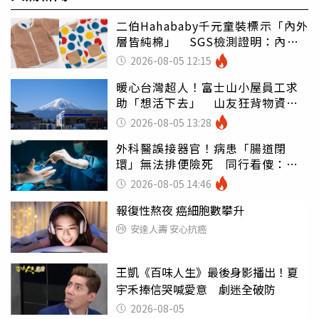
二伯Hahababy千元童裝標示「內外
層皆純棉」 SGS檢測證明：內裡
100%聚酯纖維
2026-08-05 12:15
暖心台灣超人！富士山小屋員工求
助「想活下去」 山友狂背物資上
山：台灣真的是寶島
2026-08-05 13:28
外科醫誤接器官！病患「腸道閉
環」無法排便險死 同行看傻：糟
糕至極
2026-08-05 14:46
報復性熬夜 癌細胞數攀升
安達人壽 安心抗癌
王凱《百味人生》最後身影播出！夏
宇禾捧信哭喊愛意 劇迷全破防
2026-08-05