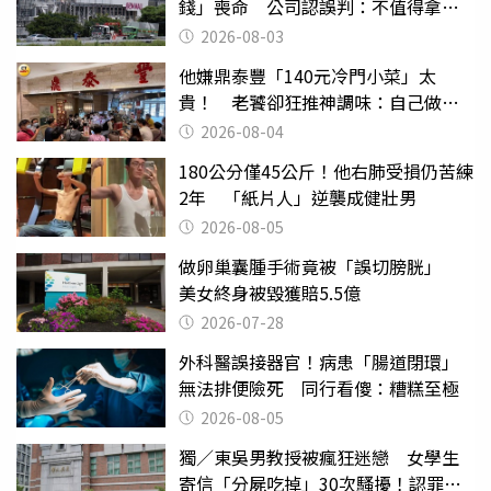
錢」喪命 公司認誤判：不值得拿命
換
2026-08-03
他嫌鼎泰豐「140元冷門小菜」太
貴！ 老饕卻狂推神調味：自己做不
出來
2026-08-04
180公分僅45公斤！他右肺受損仍苦練
2年 「紙片人」逆襲成健壯男
2026-08-05
做卵巢囊腫手術竟被「誤切膀胱」
美女終身被毀獲賠5.5億
2026-07-28
外科醫誤接器官！病患「腸道閉環」
無法排便險死 同行看傻：糟糕至極
2026-08-05
獨／東吳男教授被瘋狂迷戀 女學生
寄信「分屍吃掉」30次騷擾！認罪免