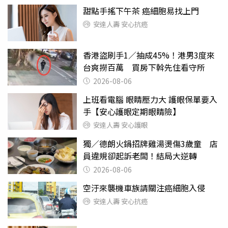
甜點手搖下午茶 癌細胞易找上門
安達人壽 安心抗癌
香港盜刷手1／抽成45%！港男3度來
台爽撈百萬 買房下斡先住看守所
2026-08-06
上班看電腦 眼睛壓力大 護眼保單要入
手【安心護眼定期眼睛險】
安達人壽 安心護眼
獨／德朗火鍋招牌雞湯燙傷3歲童 店
員違規卻起訴老闆！結局大逆轉
2026-08-06
空汙來襲機車族請關注癌細胞入侵
安達人壽 安心抗癌