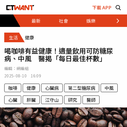
跳至主要內容區塊
下載 APP
最新
社會
娛樂
財經
生活
健康
喝咖啡有益健康！適量飲用可防糖尿
病、中風 醫揭「每日最佳杯數」
編輯：
網編組
2025-08-10 16:09
咖啡
健康
心臟病
第二型糖尿病
中風
心臟
肝臟
江守山
研究
醫師