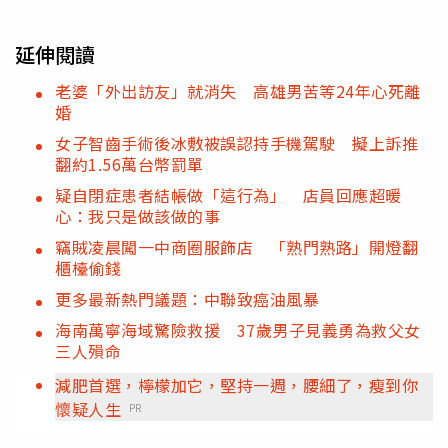
延伸閱讀
老婆「外出訪友」就消失 高雄男苦等24年心死離
婚
女子智齒手術後冰敷被誤認持手機駕駛 擬上訴推
翻約1.56萬台幣罰單
疑自閉症患者結帳做「這行為」 店員回應超暖
心：我只是做該做的事
竊賊凌晨闖一中商圈服飾店 「熟門熟路」開燈翻
櫃檯偷錢
更多最新熱門議題：中聯致癌油風暴
海南萬寧海域驚險救援 37歲男子見義勇為救父女
三人殞命
減肥首選，檸檬加它，堅持一週，腰細了，瘦到你
懷疑人生
PR