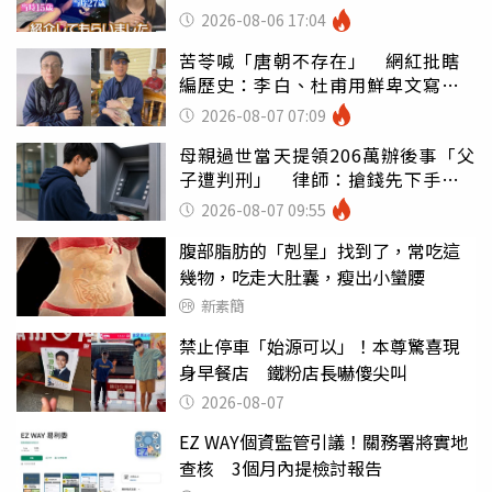
2026-08-06 17:04
苦苓喊「唐朝不存在」 網紅批瞎
編歷史：李白、杜甫用鮮卑文寫
詩？
2026-08-07 07:09
母親過世當天提領206萬辦後事「父
子遭判刑」 律師：搶錢先下手是
罪
2026-08-07 09:55
腹部脂肪的「剋星」找到了，常吃這
幾物，吃走大肚囊，瘦出小蠻腰
新素簡
禁止停車「始源可以」！本尊驚喜現
身早餐店 鐵粉店長嚇傻尖叫
2026-08-07
EZ WAY個資監管引議！關務署將實地
查核 3個月內提檢討報告