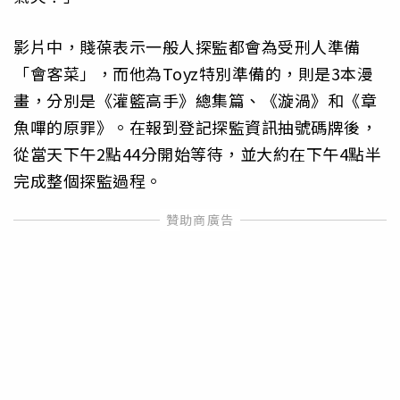
影片中，賤葆表示一般人探監都會為受刑人準備
「會客菜」，而他為Toyz特別準備的，則是3本漫
畫，分別是《灌籃高手》總集篇、《漩渦》和《章
魚嗶的原罪》。在報到登記探監資訊抽號碼牌後，
從當天下午2點44分開始等待，並大約在下午4點半
完成整個探監過程。