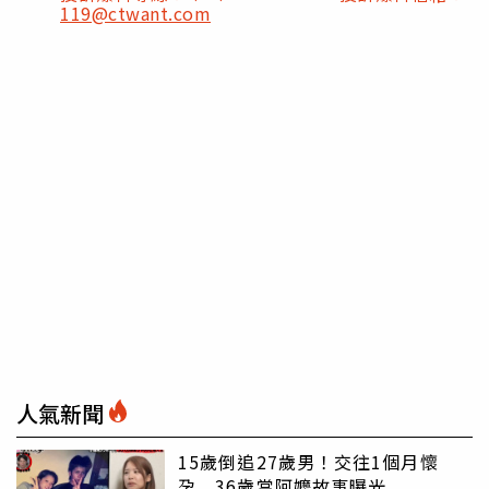
119@ctwant.com
人氣新聞
15歲倒追27歲男！交往1個月懷
孕 36歲當阿嬤故事曝光