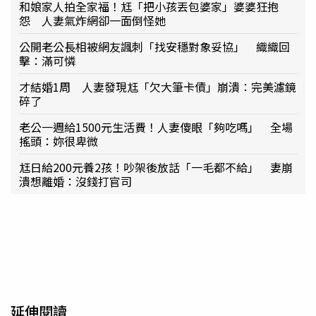
和娘家人拍全家福！尪「把小孩丟包婆家」婆婆狂抱
怨 人妻氣炸網卻一面倒怪她
公開老公長相被網友諷刺「找安穩對象妥協」 織織回
擊：滿可憐
才結婚1周 人妻發現尪「欠大筆卡債」崩潰：完美濾鏡
碎了
老公一週給1500元生活費！人妻傻眼「夠吃嗎」 全場
搖頭：妳很卑微
尪日給200元養2孩！吵架後放話「一毛都不給」 妻崩
潰想離婚：沒錢打官司
延伸閱讀