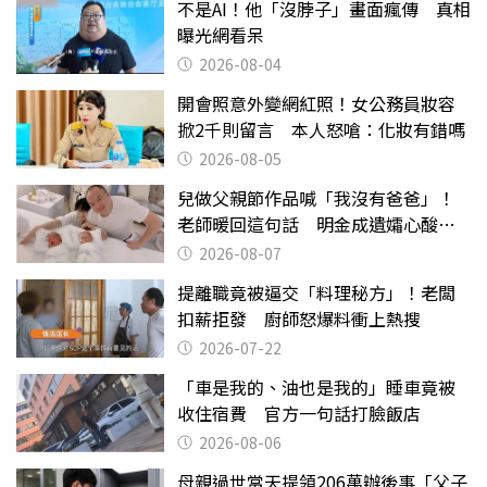
不是AI！他「沒脖子」畫面瘋傳 真相
曝光網看呆
2026-08-04
開會照意外變網紅照！女公務員妝容
掀2千則留言 本人怒嗆：化妝有錯嗎
2026-08-05
兒做父親節作品喊「我沒有爸爸」！
老師暖回這句話 明金成遺孀心酸惹
淚
2026-08-07
提離職竟被逼交「料理秘方」！老闆
扣薪拒發 廚師怒爆料衝上熱搜
2026-07-22
「車是我的、油也是我的」睡車竟被
收住宿費 官方一句話打臉飯店
2026-08-06
母親過世當天提領206萬辦後事「父子