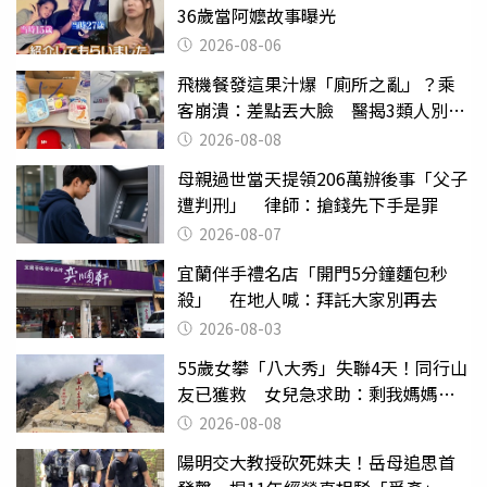
36歲當阿嬤故事曝光
2026-08-06
飛機餐發這果汁爆「廁所之亂」？乘
客崩潰：差點丟大臉 醫揭3類人別亂
喝
2026-08-08
母親過世當天提領206萬辦後事「父子
遭判刑」 律師：搶錢先下手是罪
2026-08-07
宜蘭伴手禮名店「開門5分鐘麵包秒
殺」 在地人喊：拜託大家別再去
2026-08-03
55歲女攀「八大秀」失聯4天！同行山
友已獲救 女兒急求助：剩我媽媽還
沒找到
2026-08-08
陽明交大教授砍死妹夫！岳母追思首