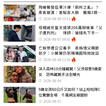
飛機餐發這果汁爆「廁所之亂」？
乘客崩潰：差點丟大臉 醫揭3類人
別亂喝
2026-08-08 15:53
母親過世當天提領206萬辦後事「父
子遭判刑」 律師：搶錢先下手是
罪
2026-08-07 09:55
亡妹慘遭公公毒手 表姊憶父親節
前夕：小舅舅仍到殯儀館陪她說話
2026-08-08 12:30
深入森林10分鐘藏屍！父涉殺害9歲愛
女 恐怖藏屍手法全曝光
2026-08-04
9歲女孩60公斤又如何？站上啦啦隊C
位驚艷全場 千萬網友被圈粉
2026-08-07