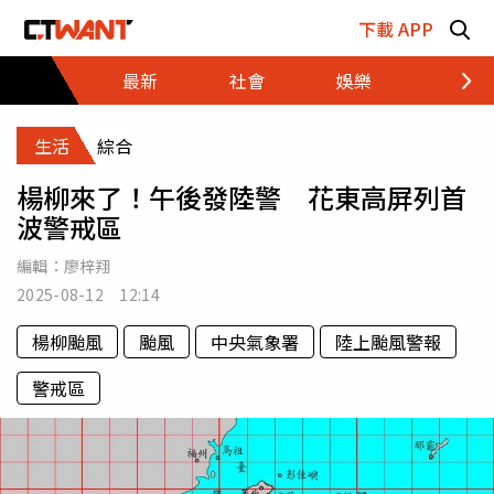
跳至主要內容區塊
下載 APP
最新
社會
娛樂
財經
生活
綜合
楊柳來了！午後發陸警 花東高屏列首
波警戒區
編輯：
廖梓翔
2025-08-12 12:14
楊柳颱風
颱風
中央氣象署
陸上颱風警報
警戒區