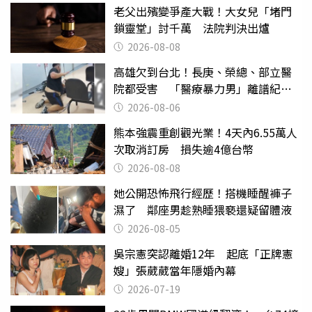
老父出殯變爭產大戰！大女兒「堵門
鎖靈堂」討千萬 法院判決出爐
2026-08-08
高雄欠到台北！長庚、榮總、部立醫
院都受害 「醫療暴力男」離譜紀錄
曝光
2026-08-06
熊本強震重創觀光業！4天內6.55萬人
次取消訂房 損失逾4億台幣
2026-08-08
她公開恐怖飛行經歷！搭機睡醒褲子
濕了 鄰座男趁熟睡猥褻還疑留體液
2026-08-05
吳宗憲突認離婚12年 起底「正牌憲
嫂」張葳葳當年隱婚內幕
2026-07-19