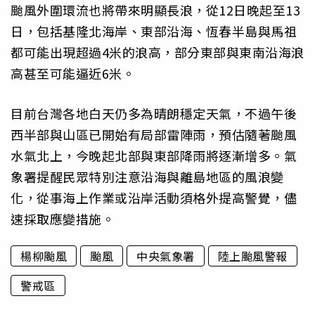
颱風外圍環流也將帶來明顯長浪，從12日晚起至13
日，包括基隆北海岸、東部沿海、恆春半島與馬祖
都可能出現超過4米的浪高，部分東部與東南沿海浪
高甚至可能逼近6米。
目前台灣各地白天仍多為晴朗穩定天氣，不過午後
西半部與山區已開始有局部雷陣雨，預估隨著颱風
水氣北上，今晚起北部與東部降雨將逐漸增多。氣
象署提醒民眾特別注意沿海與離島地區的風浪變
化，從事海上作業或沿岸活動須格外提高警覺，儘
速採取應變措施。
楊柳颱風
颱風
中央氣象署
陸上颱風警報
警戒區