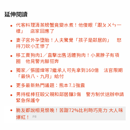
延伸閱讀
代客料理清蒸螃蟹竟變水煮！他傻眼「跟ㄆㄨㄣ一
樣」 店家回應了
妻子宮外孕墮胎！人夫驚覺「孩子是鄰居的」 怒
持刀砍小王慘了
移工賣狗肉1／直擊出售活體狗肉！小黑脖子有項
圈 他見警光腳狂奔
獨家／張國煒等7繼承人可先拿到160億 法官限期
「最快八、九月」給付
更多最新熱門議題：熊本7.1強震
男持棍棒狂毆父親和鄰居釀3傷 警方制伏送辦申請
緊急保護令
脆友都說相見恨晚！苦甜72%比利時巧克力 大人味
爆紅！
PR