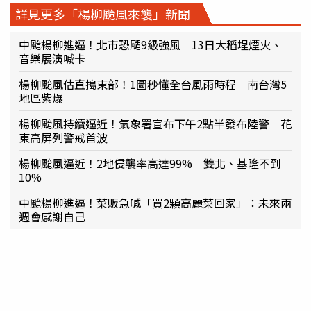
詳見更多「楊柳颱風來襲」新聞
中颱楊柳進逼！北市恐颳9級強風 13日大稻埕煙火、
音樂展演喊卡
楊柳颱風估直搗東部！1圖秒懂全台風雨時程 南台灣5
地區紫爆
楊柳颱風持續逼近！氣象署宣布下午2點半發布陸警 花
東高屏列警戒首波
楊柳颱風逼近！2地侵襲率高達99% 雙北、基隆不到
10%
中颱楊柳進逼！菜販急喊「買2顆高麗菜回家」：未來兩
週會感謝自己