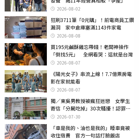
發聲 揭11年經營真相駁「爭產」
2026-08-02
狂刷3711筆「0元購」！前電商員工鑽
漏洞 家中倉庫塞滿1143件家電
2026-08-08
買195元鹹酥雞忘帶錢！老闆神操作
「倒找5元」 全網看哭：這就是台灣
2026-08-07
《陽光女子》串流上線！7.7億票房電
影在家就能看
2026-08-07
獨／東吳男教授被瘋狂迷戀 女學生
寄信「分屍吃掉」30次騷擾！認罪免
關
2026-07-30
「車是我的、油也是我的」睡車竟被
收住宿費 官方一句話打臉飯店