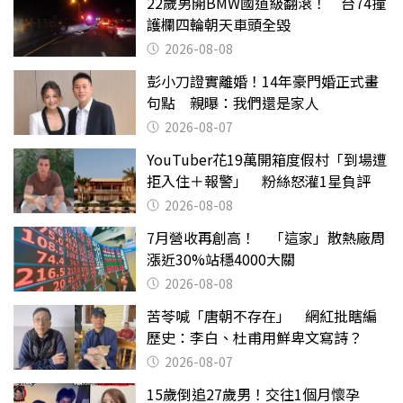
22歲男開BMW國道級翻滾！ 台74撞
護欄四輪朝天車頭全毀
2026-08-08
彭小刀證實離婚！14年豪門婚正式畫
句點 親曝：我們還是家人
2026-08-07
YouTuber花19萬開箱度假村「到場遭
拒入住＋報警」 粉絲怒灌1星負評
2026-08-08
7月營收再創高！ 「這家」散熱廠周
漲近30%站穩4000大關
2026-08-08
苦苓喊「唐朝不存在」 網紅批瞎編
歷史：李白、杜甫用鮮卑文寫詩？
2026-08-07
15歲倒追27歲男！交往1個月懷孕