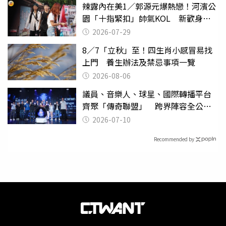
辣露內在美1／郭源元爆熱戀！河濱公
園「十指緊扣」帥氣KOL 新歡身份
曝光
2026-07-29
8／7「立秋」至！四生肖小感冒易找
上門 養生辦法及禁忌事項一覽
2026-08-06
議員、音樂人、球星、國際轉播平台
齊聚「傳奇聯盟」 跨界陣容全公
開 劍指亞洲新傳奇聯賽
2026-07-10
Recommended by