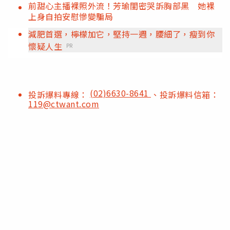
前甜心主播裸照外流！芳瑜閨密哭訴胸部黑 她裸
上身自拍安慰慘變騙局
減肥首選，檸檬加它，堅持一週，腰細了，瘦到你
懷疑人生
PR
(02)6630-8641
投訴爆料專線：
、投訴爆料信箱：
119@ctwant.com