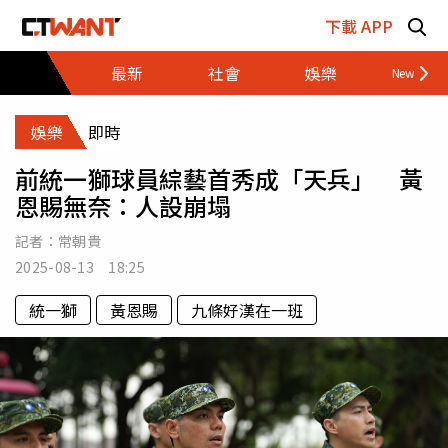
跳至主要內容區塊
下載 APP
最新
社會
娛樂
財經
娛樂
即時
前統一獅球員綜藝首秀成「天兵」 黃
恩賜無奈：人設崩塌
記者：
常朝貴
2025-08-13 18:25
統一獅
黃恩賜
九條好漢在一班