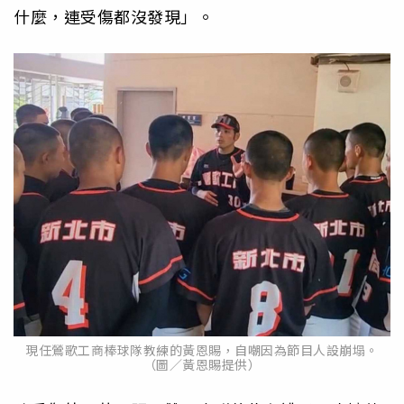
什麼，連受傷都沒發現」。
現任鶯歌工商棒球隊教練的黃恩賜，自嘲因為節目人設崩塌。
（圖／黃恩賜提供）