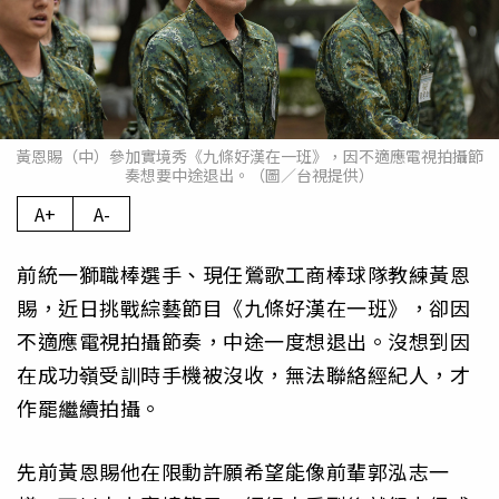
黃恩賜（中）參加實境秀《九條好漢在一班》，因不適應電視拍攝節
奏想要中途退出。（圖／台視提供）
A+
A-
前統一獅職棒選手、現任鶯歌工商棒球隊教練黃恩
賜，近日挑戰綜藝節目《九條好漢在一班》，卻因
不適應電視拍攝節奏，中途一度想退出。沒想到因
在成功嶺受訓時手機被沒收，無法聯絡經紀人，才
作罷繼續拍攝。
先前黃恩賜他在限動許願希望能像前輩郭泓志一