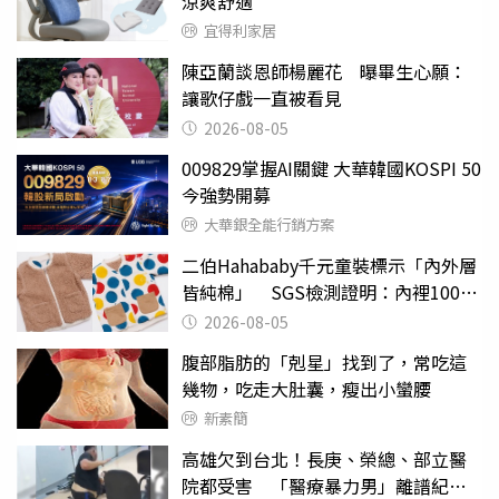
涼爽舒適
宜得利家居
陳亞蘭談恩師楊麗花 曝畢生心願：
讓歌仔戲一直被看見
2026-08-05
009829掌握AI關鍵 大華韓國KOSPI 50
今強勢開募
大華銀全能行銷方案
二伯Hahababy千元童裝標示「內外層
皆純棉」 SGS檢測證明：內裡100%
聚酯纖維
2026-08-05
腹部脂肪的「剋星」找到了，常吃這
幾物，吃走大肚囊，瘦出小蠻腰
新素簡
高雄欠到台北！長庚、榮總、部立醫
院都受害 「醫療暴力男」離譜紀錄