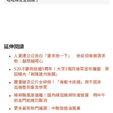
延伸閱讀
人妻遭公公告白「要求抱一下」 她妥協後崩潰求
助：越想越噁心
520才慶祝結婚5周年！大牙3個月後突宣布離婚 原
因曝光「與陳建州無關」
體重破百公斤女絆倒！「身軀卡床縫」爬不起來
尪被壓到窒息慘死
楊柳颱風漸遠離！國內線班機將恢復營運 明中午
前金門航線仍取消
更多最新熱門議題：中聯致癌油風暴