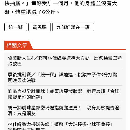
快抽筋。」幸好受訓一個月，他的身體並沒有大
礙，體重還減了6公斤。
統一獅
黃恩賜
九條好漢在一班
相關文章
優美新人生4／賴可林佳緯零遮掩大方愛 邱偲琹當眾熊
抱歐巴
季後挑戰賽／「統一獅」誤連連、桃猿林子偉3分打點
明晚最後決戰
劉品言挺孕肚開球！賽事遇突發狀況 虧連晨翔「合理
懷疑是你的問題」
統一獅前球星郭岱琦遭指劈腿渣男！ 現身北檢提告澄
清：只是網友
林佳緯致命接球失誤！遭酸「大球接多小球不會接」
啦啦隊女友回應了