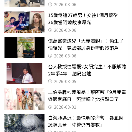
曝光
2026-08-06
15歲倒追27歲男！交往1個月懷孕
36歲當阿嬤故事曝光
2026-08-06
億萬富豪遭兒「大義滅親」！偷生子
怕曝光 竟盜鄰居身份辦假證落戶
2026-08-06
台大教授性騷擾2女研究生！不服解聘
2年爭4年 結局出爐
2026-08-05
二伯品牌抄襲風暴！蔡阿嘎「9月兒童
樂園家庭日」照辦嗎？北捷鬆口了
2026-08-01
白海豚逼近！最快明發海警 暴風圈
恐擦北台「陸警仍有變數」