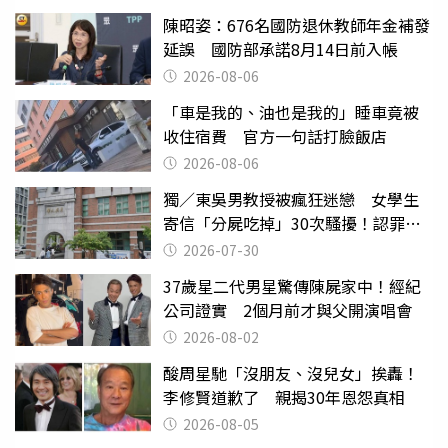
陳昭姿：676名國防退休教師年金補發
延誤 國防部承諾8月14日前入帳
2026-08-06
「車是我的、油也是我的」睡車竟被
收住宿費 官方一句話打臉飯店
2026-08-06
獨／東吳男教授被瘋狂迷戀 女學生
寄信「分屍吃掉」30次騷擾！認罪免
關
2026-07-30
37歲星二代男星驚傳陳屍家中！經紀
公司證實 2個月前才與父開演唱會
2026-08-02
酸周星馳「沒朋友、沒兒女」挨轟！
李修賢道歉了 親揭30年恩怨真相
2026-08-05