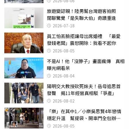
2026-08-06
旅遊變認親！陸男幫台灣遊客拍照
閒聊驚覺「是失聯大伯」奇蹟重逢
2026-07-18
員工怕丟臉拒讓母出席婚禮 「最愛
發錢老闆」震怒開除：我看不起你
2026-08-05
不是AI！他「沒脖子」畫面瘋傳 真相
曝光網看呆
2026-08-04
陽明交大教授砍死妹夫！岳母追思首
發聲 揭11年經營真相駁「爭產」
2026-08-02
「樂」在其中1／小樂吳思賢4年戀情
穩定升溫 幫提袋、開車門全包辦閃
瞎眾人
2026-08-05