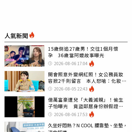
人氣新聞
15歲倒追27歲男！交往1個月懷
孕 36歲當阿嬤故事曝光
2026-08-06 17:04
開會照意外變網紅照！女公務員妝
容掀2千則留言 本人怒嗆：化妝有
錯嗎
2026-08-05 22:43
億萬富豪遭兒「大義滅親」！偷生
子怕曝光 竟盜鄰居身份辦假證落
戶
2026-08-06 17:53
久坐好悶熱？N COOL 腰靠墊、坐墊，