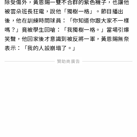
除受傷外，黃恩賜一雙不合群的紫色襪子，也讓他
被雲朵班長狂電，說他「獨樹一格」。節目播出
後，他在訓練時問球員：「你知道你跟大家不一樣
嗎？」竟被學生回嗆：「我獨樹一格。」當場引爆
笑聲，他回家後才意識到被反將一軍，黃恩賜無奈
表示：「我的人設崩塌了。」