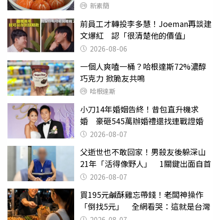
新素簡
前員工才轉投李多慧！Joeman再談建
文爆紅 認「很清楚他的價值」
2026-08-06
一個人爽嗑一桶？哈根達斯72%濃醇
巧克力 掀脆友共鳴
哈根達斯
小刀14年婚姻告終！昔包直升機求
婚 豪砸545萬辦婚禮還找連戰證婚
2026-08-07
父逝世也不敢回家！男殺友後躲深山
21年「活得像野人」 1關鍵出面自首
2026-08-07
買195元鹹酥雞忘帶錢！老闆神操作
「倒找5元」 全網看哭：這就是台灣
2026-08-07