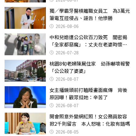
獨／學霸牙醫槓離職女員工 為3萬元
筆電互控侵占、誣告！他慘勝
2026-08-06
中和兒媳遭公公砍百刀致死 閨密揭
「全家都惡魔」：丈夫在老婆時懷孕
摔東西
2026-07-28
桃園8旬老婦陳屍住家 幼孫嚇壞報警
「公公殺了婆婆」
2026-08-07
女主播鏡頭前打瞌睡畫面瘋傳 背後
原因曝！觀眾挺她：辛苦了
2026-08-07
開會照意外變網紅照！女公務員妝容
掀2千則留言 本人怒嗆：化妝有錯嗎
2026-08-05