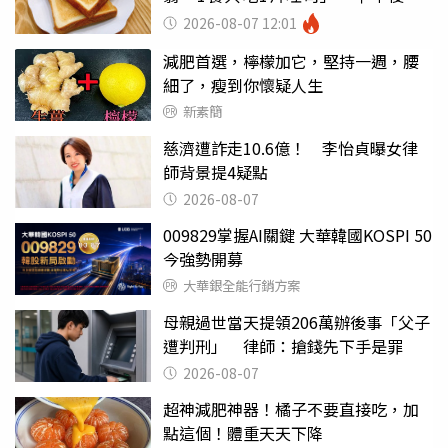
瘦嚇壞女兒
2026-08-07 12:01
減肥首選，檸檬加它，堅持一週，腰
細了，瘦到你懷疑人生
新素簡
慈濟遭詐走10.6億！ 李怡貞曝女律
師背景提4疑點
2026-08-07
009829掌握AI關鍵 大華韓國KOSPI 50
今強勢開募
大華銀全能行銷方案
母親過世當天提領206萬辦後事「父子
遭判刑」 律師：搶錢先下手是罪
2026-08-07
超神減肥神器！橘子不要直接吃，加
點這個！體重天天下降