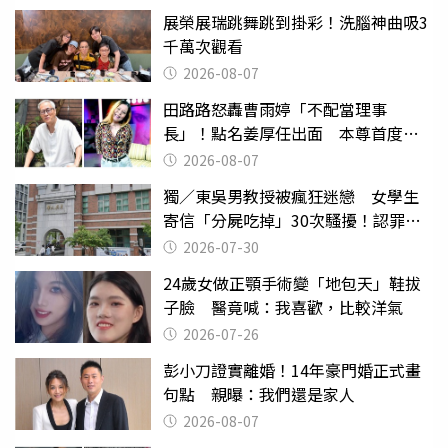
展榮展瑞跳舞跳到掛彩！洗腦神曲吸3
千萬次觀看
2026-08-07
田路路怒轟曹雨婷「不配當理事
長」！點名姜厚任出面 本尊首度回
應了
2026-08-07
獨／東吳男教授被瘋狂迷戀 女學生
寄信「分屍吃掉」30次騷擾！認罪免
關
2026-07-30
24歲女做正顎手術變「地包天」鞋拔
子臉 醫竟喊：我喜歡，比較洋氣
2026-07-26
彭小刀證實離婚！14年豪門婚正式畫
句點 親曝：我們還是家人
2026-08-07