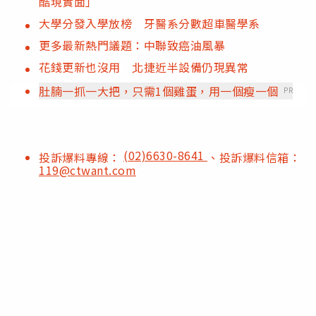
酷現實面」
大學分發入學放榜 牙醫系分數超車醫學系
更多最新熱門議題：中聯致癌油風暴
花錢更新也沒用 北捷近半設備仍現異常
肚腩一抓一大把，只需1個雞蛋，用一個瘦一個
PR
(02)6630-8641
投訴爆料專線：
、投訴爆料信箱：
119@ctwant.com