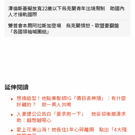
澤倫斯基擬放寬22歲以下烏克蘭青年出境限制 助國內
人才接軌國際
雙普會本周阿拉斯加登場 烏克蘭憤怒、歐盟憂翻盤
「各國領袖喊團結」
延伸閱讀
想換造型！他點美髮師IG「價目表神隱」：有什麼
好藏的？ 掀一票人共鳴
人妻遭公公告白「要求抱一下」 她妥協後崩潰求
助：越想越噁心
愛上花東山海！她長住1年心碎離開 點出「4大殘