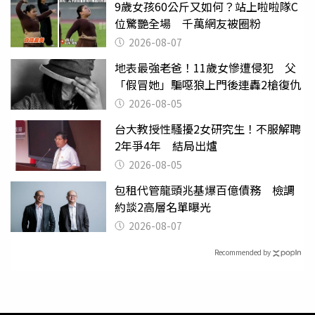
9歲女孩60公斤又如何？站上啦啦隊C
位驚艷全場 千萬網友被圈粉
2026-08-07
地表最強老爸！11歲女慘遭侵犯 父
「假冒她」騙噁狼上門後連轟2槍復仇
2026-08-05
台大教授性騷擾2女研究生！不服解聘
2年爭4年 結局出爐
2026-08-05
包租代管龍頭兆基爆百億債務 檢調
約談2高層名單曝光
2026-08-07
Recommended by