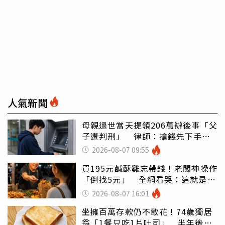
人氣新聞
母親過世當天提領206萬辦後事「父
子遭判刑」 律師：搶錢先下手是
罪
2026-08-07 09:55
買195元鹹酥雞忘帶錢！老闆神操作
「倒找5元」 全網看哭：這就是台
灣
2026-08-07 16:01
坐擁百萬存款仍不敢花！74歲獨居
翁「1餐只吃1片吐司」 半年後暴