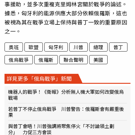
事援助，並多次重複克里姆林宮關於戰爭的論述。
據悉，匈牙利的能源供應大部分依賴俄羅斯，這也
被視為其在戰爭立場上保持與普丁一致的重要原因
之一。
奧班
歐盟
匈牙利
川普
總理
普丁
俄烏戰爭
俄羅斯
聯合聲明
美國
詳見更多「俄烏戰爭」新聞
機器人的戰爭！《衛報》分析無人機大軍如何改變俄烏
戰場
若普丁不停止俄烏戰爭 川普警告：俄羅斯會有嚴重後
果
與普丁會晤！川普強調將聚焦停火「不討論領土劃
分」 力促三方會談