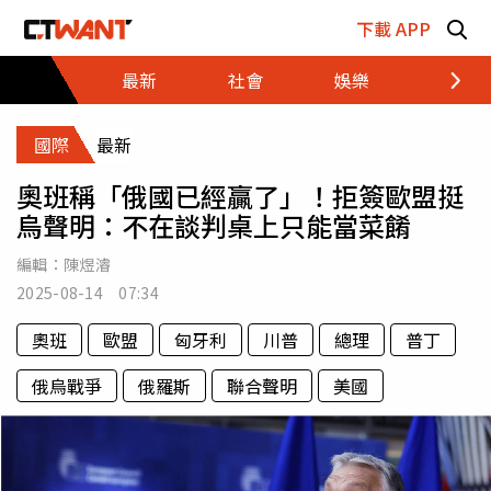
跳至主要內容區塊
下載 APP
最新
社會
娛樂
財經
國際
最新
奧班稱「俄國已經贏了」！拒簽歐盟挺
烏聲明：不在談判桌上只能當菜餚
編輯：
陳煜濬
2025-08-14 07:34
奧班
歐盟
匈牙利
川普
總理
普丁
俄烏戰爭
俄羅斯
聯合聲明
美國