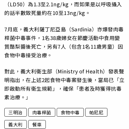
（LD50）為1.3至2.1ng/kg，而如果是以呼吸攝入
的話半數致死量約在10至13ng/kg。
7月底，義大利薩丁尼亞島（Sardinia）亦爆發肉毒
桿菌中毒事件，1名38歲婦女在節慶活動中食用變
質酪梨醬後死亡，另有7人（包含1名11歲男童）因
食物中毒接受治療。
對此，義大利衛生部（Ministry of Health）發表聲
明指出，在上述2起食物中毒案發生後，當局已「立
即啟動所有衛生規範」，確保「患者及時獲得抗毒
素治療。」
三明治
肉毒桿菌
食物中毒
帕尼尼
義大利
餐車