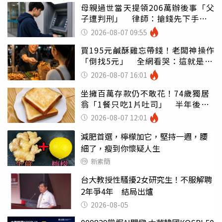
母親過世當天提領206萬辦後事「父
子遭判刑」 律師：搶錢先下手是
罪
2026-08-07 09:55
買195元鹹酥雞忘帶錢！老闆神操作
「倒找5元」 全網看哭：這就是台
灣
2026-08-07 16:01
坐擁百萬存款仍不敢花！74歲獨居
翁「1餐只吃1片吐司」 半年後暴
瘦嚇壞女兒
2026-08-07 12:01
減肥首選，檸檬加它，堅持一週，腰
細了，瘦到你懷疑人生
新素簡
台大教授性騷擾2女研究生！不服解聘
2年爭4年 結局出爐
2026-08-05