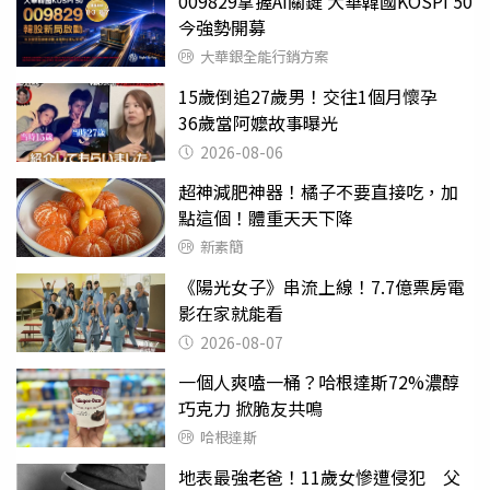
009829掌握AI關鍵 大華韓國KOSPI 50
今強勢開募
大華銀全能行銷方案
15歲倒追27歲男！交往1個月懷孕
36歲當阿嬤故事曝光
2026-08-06
超神減肥神器！橘子不要直接吃，加
點這個！體重天天下降
新素簡
《陽光女子》串流上線！7.7億票房電
影在家就能看
2026-08-07
一個人爽嗑一桶？哈根達斯72%濃醇
巧克力 掀脆友共鳴
哈根達斯
地表最強老爸！11歲女慘遭侵犯 父