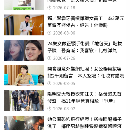
2026-07-18
獨／學霸牙醫槓離職女員工 為3萬元
筆電互控侵占、誣告！他慘勝
2026-08-06
24歲女做正顎手術變「地包天」鞋拔
子臉 醫竟喊：我喜歡，比較洋氣
2026-07-26
開會照意外變網紅照！女公務員妝容
掀2千則留言 本人怒嗆：化妝有錯嗎
2026-08-05
陽明交大教授砍死妹夫！岳母追思首
發聲 揭11年經營真相駁「爭產」
2026-08-02
她公開恐怖飛行經歷！搭機睡醒褲子
濕了 鄰座男趁熟睡猥褻還疑留體液