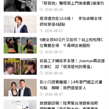
「假冒她」騙噁狼上門後連轟2槍復仇
2026-08-05
慈濟遭詐走10.6億！ 李怡貞曝女律
師背景提4疑點
2026-08-07
9歲女孩60公斤又如何？站上啦啦隊C
位驚艷全場 千萬網友被圈粉
2026-08-07
前員工才轉投李多慧！Joeman再談建
文爆紅 認「很清楚他的價值」
2026-08-06
彭小刀證實離婚！14年豪門婚正式畫
句點 親曝：我們還是家人
2026-08-07
旅遊變認親！陸男幫台灣遊客拍照
閒聊驚覺「是失聯大伯」奇蹟重逢