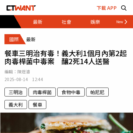
跳至主要內容區塊
下載 APP
最新
社會
娛樂
財經
國際
最新
餐車三明治有毒！義大利1個月內第2起
肉毒桿菌中毒案 釀2死14人送醫
編輯：
陳煜濬
2025-08-14 12:44
三明治
肉毒桿菌
食物中毒
帕尼尼
義大利
餐車