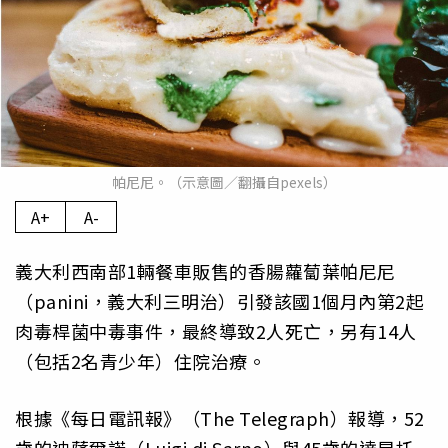
帕尼尼。（示意圖／翻攝自pexels）
A+
A-
義大利西南部1輛餐車販售的香腸蘿蔔葉帕尼尼
（panini，義大利三明治）引發該國1個月內第2起
肉毒桿菌中毒事件，最終導致2人死亡，另有14人
（包括2名青少年）住院治療。
根據《每日電訊報》（The Telegraph）報導，52
歲的迪薩爾諾（Luigi di Sarno）與45歲的達昆托