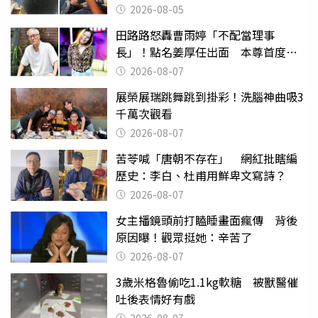
2026-08-05
田路路怒轟曹雨婷「不配當理事
長」！點名姜厚任出面 本尊首度回
應了
2026-08-07
展榮展瑞跳舞跳到掛彩！洗腦神曲吸3
千萬次觀看
2026-08-07
苦苓喊「唐朝不存在」 網紅批瞎編
歷史：李白、杜甫用鮮卑文寫詩？
2026-08-07
女主播鏡頭前打瞌睡畫面瘋傳 背後
原因曝！觀眾挺她：辛苦了
2026-08-07
3歲米格魯偷吃1.1kg軟糖 被獸醫催
吐後表情好有戲
2026-08-07