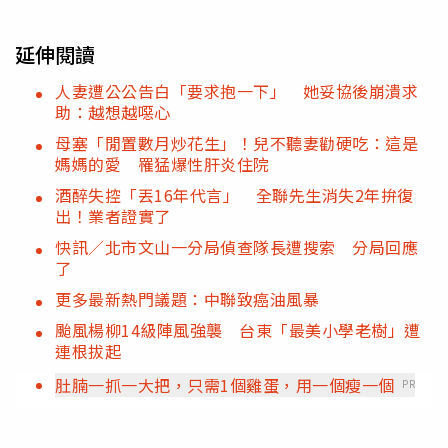
延伸閱讀
人妻遭公公告白「要求抱一下」 她妥協後崩潰求
助：越想越噁心
母塞「閒置數月炒花生」！兒不聽妻勸硬吃：這是
媽媽的愛 罹猛爆性肝炎住院
酒醉失控「丟16年代言」 全聯先生消失2年拚復
出！業者證實了
快訊／北市文山一分局偵查隊長遭搜索 分局回應
了
更多最新熱門議題：中聯致癌油風暴
颱風楊柳14級陣風強襲 台東「最美小學老樹」遭
連根拔起
肚腩一抓一大把，只需1個雞蛋，用一個瘦一個
PR