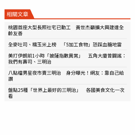
相關文章
桃園首座大型長照社宅已動工 黃世杰籲擴大興建達全
齡友善
全麥吐司、糯玉米上榜 「5加工食物」恐踩血糖地雷
美打伊朗前1小時「披薩指數異常」 五角大廈曾闢謠：
我們有壽司、三明治
八點檔男星夜市賣三明治 身分曝光！網友：靠自己給
讚
盤點25種「世界上最好的三明治」 各國美食文化一次
看