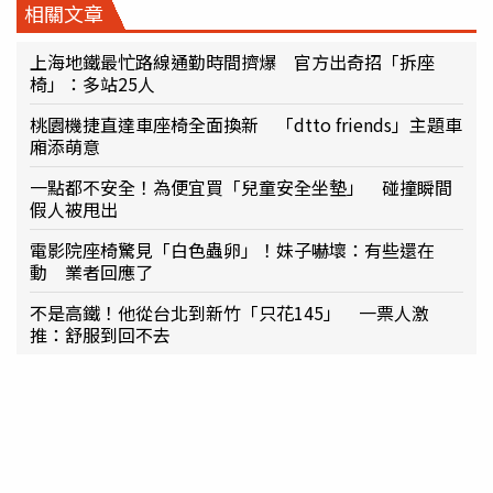
相關文章
上海地鐵最忙路線通勤時間擠爆 官方出奇招「拆座
椅」：多站25人
桃園機捷直達車座椅全面換新 「dtto friends」主題車
廂添萌意
一點都不安全！為便宜買「兒童安全坐墊」 碰撞瞬間
假人被甩出
電影院座椅驚見「白色蟲卵」！妹子嚇壞：有些還在
動 業者回應了
不是高鐵！他從台北到新竹「只花145」 一票人激
推：舒服到回不去