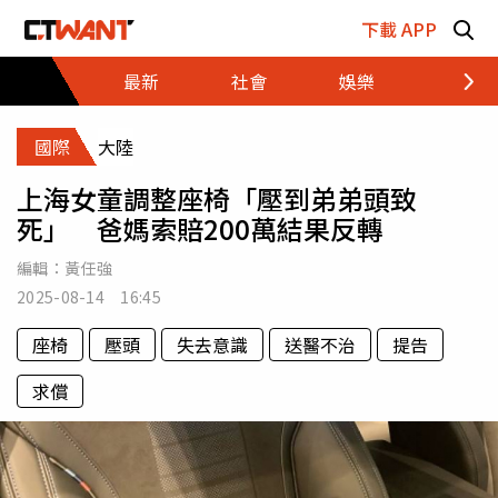
跳至主要內容區塊
下載 APP
最新
社會
娛樂
財經
國際
大陸
上海女童調整座椅「壓到弟弟頭致
死」 爸媽索賠200萬結果反轉
編輯：
黃任強
2025-08-14 16:45
座椅
壓頭
失去意識
送醫不治
提告
求償