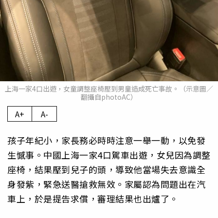
上海一家4口出遊，女童調整座椅壓到男童造成死亡事故。（示意圖／
翻攝自photoAC）
A+
A-
孩子年紀小，家長務必時時注意一舉一動，以免發
生憾事。中國上海一家4口駕車出遊，女兒因為調整
座椅，結果壓到兒子的頭，導致他當場失去意識全
身發紫，緊急送醫搶救無效。家屬認為問題出在汽
車上，於是提告求償，審理結果也出爐了。