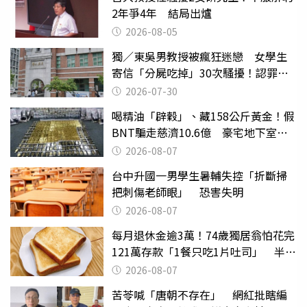
2年爭4年 結局出爐
2026-08-05
獨／東吳男教授被瘋狂迷戀 女學生
寄信「分屍吃掉」30次騷擾！認罪免
關
2026-07-30
喝精油「辟穀」、藏158公斤黃金！假
BNT騙走慈濟10.6億 豪宅地下室竟
挖出乾鮑金庫
2026-08-07
台中升國一男學生暑輔失控「折斷掃
把刺傷老師眼」 恐害失明
2026-08-07
每月退休金逾3萬！74歲獨居翁怕花完
121萬存款「1餐只吃1片吐司」 半年
後暴瘦嚇壞女兒
2026-08-07
苦苓喊「唐朝不存在」 網紅批瞎編