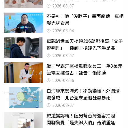
淚
2026-08-07
不是AI！他「沒脖子」畫面瘋傳 真相
曝光網看呆
2026-08-04
母親過世當天提領206萬辦後事「父子
遭判刑」 律師：搶錢先下手是罪
2026-08-07
獨／學霸牙醫槓離職女員工 為3萬元
筆電互控侵占、誣告！他慘勝
2026-08-06
白海豚來勢洶洶！移動變慢、外圍環
流發威 北台週末恐迎狂風暴雨
2026-08-07
旅遊變認親！陸男幫台灣遊客拍照
閒聊驚覺「是失聯大伯」奇蹟重逢