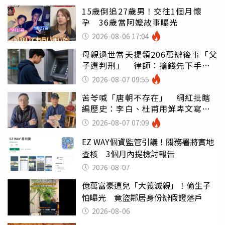
15歲倒追27歲男！交往1個月懷
孕 36歲當阿嬤故事曝光
2026-08-06 17:04
母親過世當天提領206萬辦後事「父
子遭判刑」 律師：搶錢先下手是
罪
2026-08-07 09:55
苦苓喊「唐朝不存在」 網紅批瞎
編歷史：李白、杜甫用鮮卑文寫
詩？
2026-08-07 07:09
EZ WAY個資監管引議！關務署將實地
查核 3個月內提檢討報告
2026-08-07
億萬富豪遭兒「大義滅親」！偷生子
怕曝光 竟盜鄰居身份辦假證落戶
2026-08-06