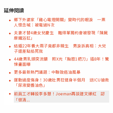
延伸閱讀
鄉下外婆家「雞心電燈開關」變時代的眼淚 一票
人懷念喊：被電過N次
夫妻才替4歲女兒慶生 難得單獨約會被發現「陳屍
摩鐵浴缸」
結婚22年養大兩子竟都非親生 男淚訴真相：大兒
子還差點掐死我
44歲男乳頭突流膿 照X光「胸腔1把刀」插8年！驚
悚畫面曝
更多最新熱門議題：中聯致癌油風暴
運動過度傷身！30歲壯男狂健身半個月 送ICU搶救
「尿液變醬油色」
前員工才轉投李多慧！Joeman再談建文爆紅 認
「很清...