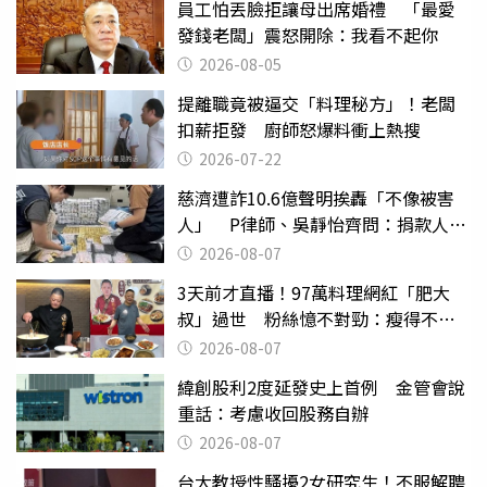
員工怕丟臉拒讓母出席婚禮 「最愛
發錢老闆」震怒開除：我看不起你
2026-08-05
提離職竟被逼交「料理秘方」！老闆
扣薪拒發 廚師怒爆料衝上熱搜
2026-07-22
慈濟遭詐10.6億聲明挨轟「不像被害
人」 P律師、吳靜怡齊問：捐款人有
權知道真相
2026-08-07
3天前才直播！97萬料理網紅「肥大
叔」過世 粉絲憶不對勁：瘦得不合
理
2026-08-07
緯創股利2度延發史上首例 金管會說
重話：考慮收回股務自辦
2026-08-07
台大教授性騷擾2女研究生！不服解聘