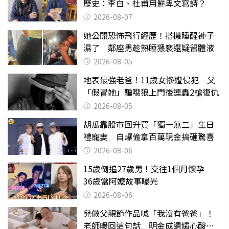
歷史：李白、杜甫用鮮卑文寫詩？
2026-08-07
她公開恐怖飛行經歷！搭機睡醒褲子
濕了 鄰座男趁熟睡猥褻還疑留體液
2026-08-05
地表最強老爸！11歲女慘遭侵犯 父
「假冒她」騙噁狼上門後連轟2槍復仇
2026-08-05
胡瓜靠股市回升買「獨一無二」生日
禮寵妻 自爆偷拿百萬現金搞砸驚喜
2026-08-06
15歲倒追27歲男！交往1個月懷孕
36歲當阿嬤故事曝光
2026-08-06
兒做父親節作品喊「我沒有爸爸」！
老師暖回這句話 明金成遺孀心酸惹