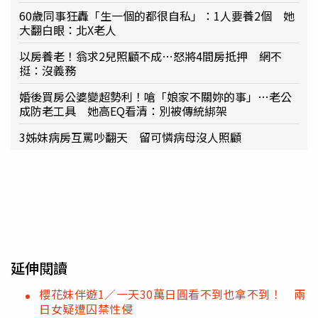
60歲同事狂轟「生一個的都很自私」：1人要養2個 她
大翻白眼：北X老人
以房養老！翁求2兒照顧不成…怒將4間房抵押 網不
挺：沒義務
婚後買房公婆變超勢利！嗆「娘家不關妳的事」…老公
成防老工具 她高EQ看清：別被傳統綁架
3姊妹病房互罵吵翻天 留可憐病母沒人照顧
延伸閱讀
櫻花妹伴遊1／一天30萬日圓看不到也拿不到！ 兩
日女疑遭囚禁性侵