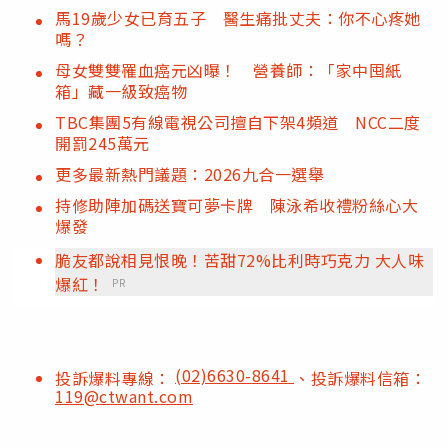
馬19歲少女已育五子 醫生痛批丈夫：你不心疼她
嗎？
母女雙雙罹血癌元凶曝！ 營養師：「家中囤紙
箱」藏一級致癌物
TBC集團5有線電視公司擅自下架4頻道 NCC二度
開罰245萬元
更多最新熱門議題：2026九合一選舉
持修助陣加碼送寶可夢卡牌 陳泳希收禮粉絲心大
爆發
脆友都說相見恨晚！苦甜72%比利時巧克力 大人味
爆紅！
PR
(02)6630-8641
投訴爆料專線：
、投訴爆料信箱：
119@ctwant.com