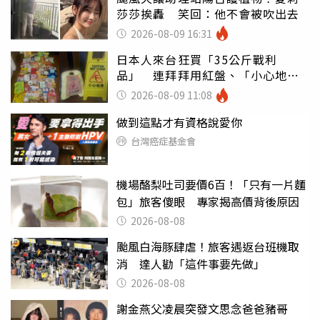
莎莎挨轟 笑回：他不會被吹出去
2026-08-09 16:31
日本人來台狂買「35公斤戰利
品」 連拜拜用紅盤、「小心地
滑」告示牌也帶回家
2026-08-09 11:08
做到這點才有資格說愛你
台灣癌症基金會
機場酪梨吐司要價6百！「只有一片麵
包」旅客傻眼 專家揭高價背後原因
2026-08-08
颱風白海豚肆虐！旅客遇返台班機取
消 達人勸「這件事要先做」
2026-08-08
謝金燕父凌晨突發文思念爸爸豬哥