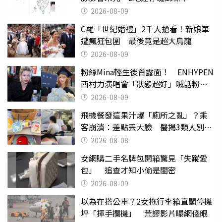
2026-08-09
C羅「世紀婚禮」2千人搶看！新娘車
遭瘋狂包圍 最後竟是超大烏龍
2026-08-09
粉絲Mina輕生後首露面！ ENHYPEN
西村力演唱會「狀態超好」喊話粉
絲：我們心意相通
2026-08-09
飛機餐發這果汁爆「廁所之亂」？乘
客崩潰：差點丟大臉 醫揭3類人別亂
喝
2026-08-08
女網購二手名牌包開箱驚見「失蹤愛
包」 追查才知小偷是閨密
2026-08-09
以為在搭公車？2女拖行李箱直闖停機
坪「揮手攔機」 荒謬影片曝網傻眼