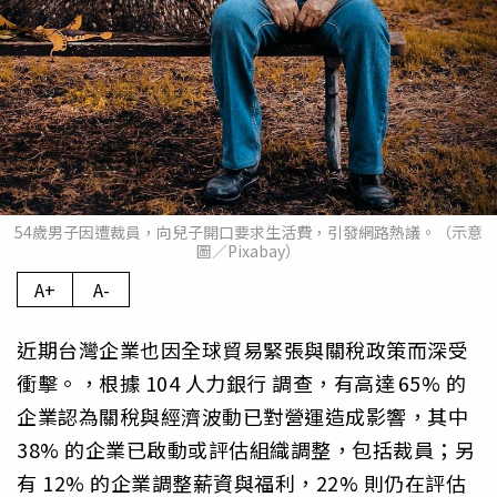
54歲男子因遭裁員，向兒子開口要求生活費，引發網路熱議。（示意
圖／Pixabay）
A+
A-
近期台灣企業也因全球貿易緊張與關稅政策而深受
衝擊。，根據 104 人力銀行 調查，有高達 65% 的
企業認為關稅與經濟波動已對營運造成影響，其中
38% 的企業已啟動或評估組織調整，包括裁員；另
有 12% 的企業調整薪資與福利，22% 則仍在評估