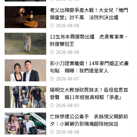
老父出殯變爭產大戰！大女兒「堵門
鎖靈堂」討千萬 法院判決出爐
2026-08-08
12生肖本周運勢出爐 虎勇奪事業、
財運雙冠王
2026-08-09
彭小刀證實離婚！14年豪門婚正式畫
句點 親曝：我們還是家人
2026-08-07
陽明交大教授砍死妹夫！岳母追思首
發聲 揭11年經營真相駁「爭產」
2026-08-02
亡妹慘遭公公毒手 表姊憶父親節前
夕：小舅舅仍到殯儀館陪她說話
2026-08-08