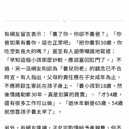
有網友留言表示：「養了你，你卻不養爸？」「你
爸如果有養你，這也正常吧」「把你養到30歲，你
吃空氣長大的嗎？」甚至有人語帶嘲諷地寫道：
「早知這個小孩那麼計較，應該塞回肛門了。」不
過，另一派網友則認為「養兒防老」的觀念已不合
時宜。有人指出，父母的責任應在子女成年為止，
不應將餘生寄託在孩子身上，「養小孩到18歲，然
後情緒勒索30年，真是划算的買賣」、「才54歲，
還有很多工作可以做」、「退休年齡是65歲，54歲
就想靠孩子養太早了」。
另外，有網友建議，子女可酌情給予孝親費，但不