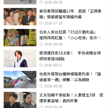
2026-08-09
吳宗憲突認離婚12年 起底「正牌憲
嫂」張葳葳當年隱婚內幕
2026-07-19
日本人來台狂買「35公斤戰利品」
連拜拜用紅盤、「小心地滑」告示牌
也帶回家
2026-08-09
慈濟遭詐走10.6億！ 李怡貞曝女律
師背景提4疑點
2026-08-07
他意外發現台鐵神級暗黑列車！「錯
過要等一週」網驚：以為絕跡
2026-08-08
丈夫怕痛不肯結紮！人妻連生3孩 控
遭家暴淚喊：真的好累
2026-08-08