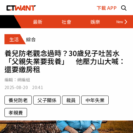
跳至主要內容區塊
下載 APP
最新
社會
娛樂
財經
生活
綜合
養兒防老觀念過時？30歲兒子吐苦水
「父親失業要我養」 他壓力山大喊：
還要繳房租
編輯：
網編組
2025-08-20 20:41
養兒防老
父子關係
裁員
中年失業
孝親費