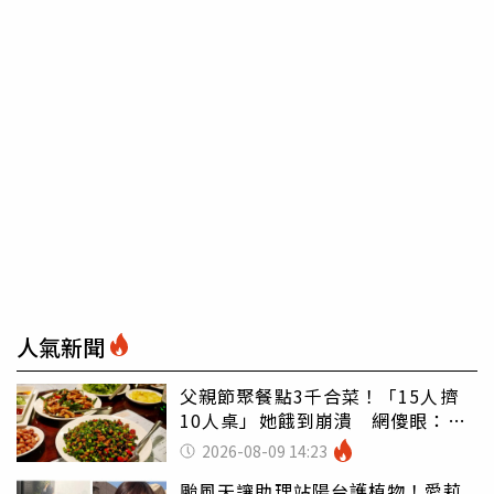
人氣新聞
父親節聚餐點3千合菜！「15人擠
10人桌」她餓到崩潰 網傻眼：讓
店家看笑話
2026-08-09 14:23
颱風天讓助理站陽台護植物！愛莉