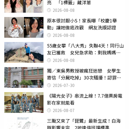
亮 「1標籤」藏洋蔥
2026-08-08
原本很討厭小S！家長曝「校慶1舉
動」讓她徹底改觀 網友洗版認證
2026-08-08
55歲女攀「八大秀」失聯4天！同行山
友已獲救 女兒急求助：剩我媽媽還
沒找到
2026-08-08
獨／東吳男教授被瘋狂迷戀 女學生
寄信「分屍吃掉」30次騷擾！認罪免
關
2026-07-30
《陽光女子》串流上線！7.7億票房電
影在家就能看
2026-08-07
三颱又來了「琵鷺」最新生成！白海
豚影響未完 2地達停班課標準