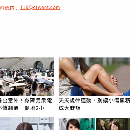
119@ctwant.com
爆料信箱：
PR
暑出意外！身障男乘電
天天規律運動，別讓小傷累
不慎翻覆 倒地2小時
成大麻煩
「曝曬亡」