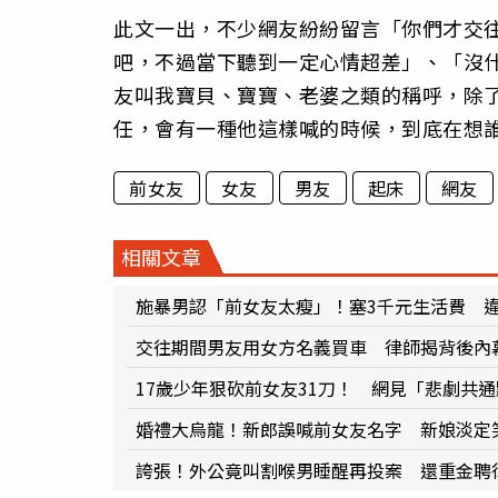
此文一出，不少網友紛紛留言「你們才交
吧，不過當下聽到一定心情超差」、「沒
友叫我寶貝、寶寶、老婆之類的稱呼，除
任，會有一種他這樣喊的時候，到底在想
前女友
女友
男友
起床
網友
相關文章
施暴男認「前女友太瘦」！塞3千元生活費 違
交往期間男友用女方名義買車 律師揭背後內
17歲少年狠砍前女友31刀！ 網見「悲劇共
婚禮大烏龍！新郎誤喊前女友名字 新娘淡定
誇張！外公竟叫割喉男睡醒再投案 還重金聘