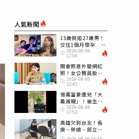
：
人氣新聞
15歲倒追27歲男！
交往1個月懷孕 36
2026-08-06
歲當阿嬤故事曝光
17:04
開會照意外變網紅
照！女公務員妝容
2026-08-05
掀2千則留言 本人
22:43
怒嗆：化妝有錯嗎
億萬富豪遭兒「大
義滅親」！偷生子
2026-08-06
怕曝光 竟盜鄰居
17:53
身份辦假證落戶
高雄欠到台北！長
庚、榮總、部立醫
院都受害 「醫療
2026-08-06 16:34