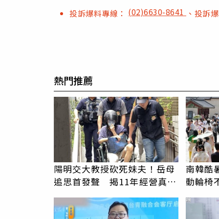
(02)6630-8641
投訴爆料專線：
、投訴
熱門推薦
陽明交大教授砍死妹夫！岳母
南韓酷
追思首發聲 揭11年經營真相
動輪椅
駁「爭產」
沒人理
PR