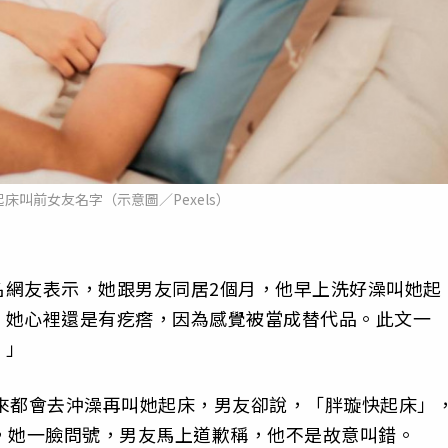
床叫前女友名字（示意圖／Pexels）
名網友表示，她跟男友同居2個月，他早上洗好澡叫她起
，她心裡還是有疙瘩，因為感覺被當成替代品。此文一
。」
上起來都會去沖澡再叫她起床，男友卻說，「胖璇快起床」
，她一臉問號，男友馬上道歉稱，他不是故意叫錯。