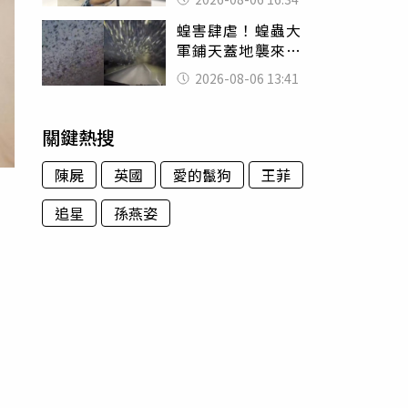
暴力男」離譜紀錄
蝗害肆虐！蝗蟲大
曝光
軍鋪天蓋地襲來宛
如末日 網驚：聖
2026-08-06 13:41
經十災
關鍵熱搜
陳屍
英國
愛的鬣狗
王菲
追星
孫燕姿
，