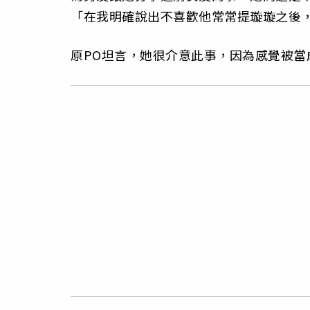
「在我明確說出不喜歡他常常提璇璇之後
原PO坦言，她很介意此事，因為感覺被