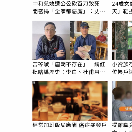
中和兒媳遭公公砍百刀致死
24歲
閨密揭「全家都惡魔」：丈夫
天」鞋
在老婆時懷孕摔東西
歡，比
PR
苦苓喊「唐朝不存在」 網紅
小資族
批瞎編歷史：李白、杜甫用鮮
位帳戶
卑文寫詩？
PR
經常加班飯局應酬 癌症暴發戶
提離職