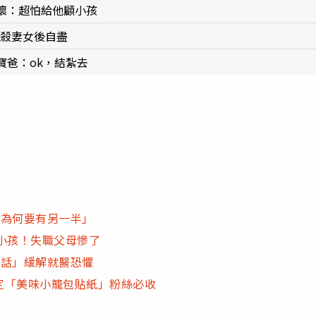
壞：超怕給他顧小孩
槍殺妻女後自盡
寶爸：ok，結紮去
出為何要有另一半」
小孩！失職父母慘了
句話」緩解就醫恐懼
限定「美味小籠包貼紙」粉絲必收