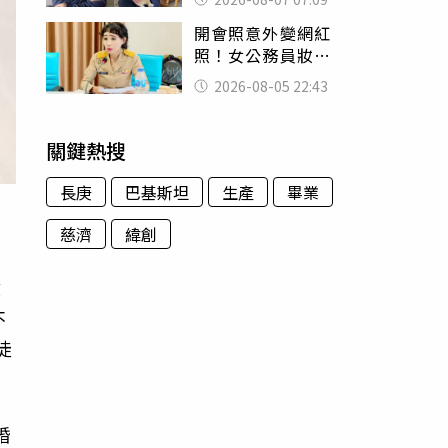
用鮮卑文寫詩？
開會照意外變網紅
照！女公務員妝容
掀2千則留言 本人
2026-08-05 22:43
怒嗆：化妝有錯嗎
關鍵熱搜
長庚
巴基斯坦
生產
畢業
慈濟
緯創
文
不
徒
婚