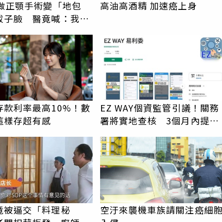
女做正顎手術變「地包
高油高酒精 加速癌上身
拔子臉 醫竟喊：我喜
較洋氣
存款利率最高10%！數
EZ WAY個資監管引議！關務
這樣存超有感
署將實地查核 3個月內提檢
討報告
PR
竟被逼交「料理秘
空汙來襲機車族請關注癌細