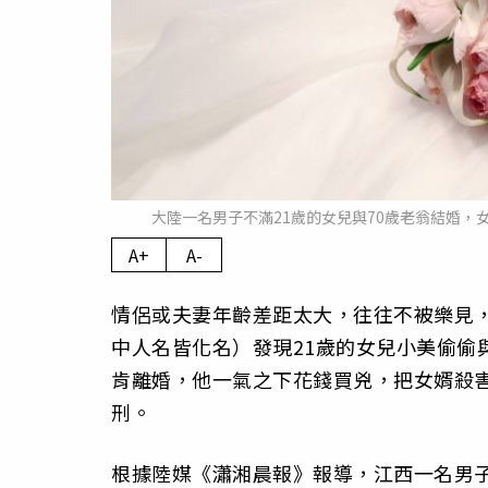
大陸一名男子不滿21歲的女兒與70歲老翁結婚，女
A+
A-
情侶或夫妻年齡差距太大，往往不被樂見
中人名皆化名）發現21歲的女兒小美偷偷
肯離婚，他一氣之下花錢買兇，把女婿殺
刑。
根據陸媒《瀟湘晨報》報導，江西一名男子阿