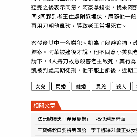
聽完之後表示同意。阿豪拿錢後，找來阿凱
同3同夥到老王住處附近埋伏，尾隨他一段
再用刀朝他亂砍，導致老王當場死亡。
案發後其中一名嫌犯阿凱為了躲避追捕，改名
歸案。阿華被逮後才說，他不同意小美與
請下，4人持刀故意殺害老王致死，其行
凱被判處無期徒刑，他不服上訴後，近期
女兒
閃婚
離婚
買兇
殺人
相關文章
法比歐曝患「產後憂鬱」 揭低潮黑暗面
三寶媽鬆口要拚第四胎 李千娜曝21歲正妹女