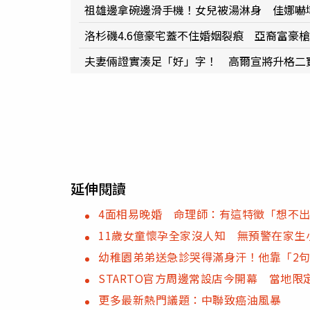
祖雄邊拿碗邊滑手機！女兒被湯淋身 佳娜嚇
洛杉磯4.6億豪宅蓋不住婚姻裂痕 亞裔富豪
夫妻倆證實湊足「好」字！ 高爾宣將升格二
延伸閱讀
4面相易晚婚 命理師：有這特徵「想不
11歲女童懷孕全家沒人知 無預警在家生
幼稚園弟弟送急診哭得滿身汗！他靠「2
STARTO官方周邊常設店今開幕 當地
更多最新熱門議題：中聯致癌油風暴