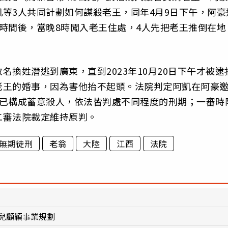
等3人共同計劃如何謀殺老王，同年4月9日下午，阿豪
時間後，當晚8時闖入老王住處，4人先把老王推倒在地
換姓潛逃到廣東，直到2023年10月20日下午才被逮
老王的婚事，因為害他抬不起頭。法院判定阿凱在阿豪
為已構成蓄意殺人，依法皆判處不同程度的刑期；一審時
二審法院裁定維持原判。
無期徒刑
老翁
大陸
江西
法院
兒顧穎事業規劃