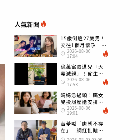
人氣新聞
15歲倒追27歲男！
交往1個月懷孕 36
2026-08-06
歲當阿嬤故事曝光
17:04
億萬富豪遭兒「大
義滅親」！偷生子
2026-08-06
怕曝光 竟盜鄰居
17:53
身份辦假證落戶
媽媽急過頭！瞞女
兒投履歷還安排面
2026-08-06
試 她接來電當場
19:01
傻眼
苦苓喊「唐朝不存
在」 網紅批瞎編
歷史：李白、杜甫
2026-08-07 07:09