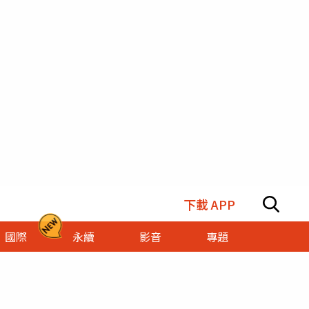
下載 APP
國際
永續
影音
專題