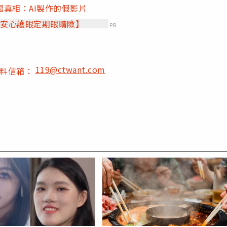
真相：AI製作的假影片
【安心護眼定期眼睛險】
PR
119@ctwant.com
爆料信箱：
PR