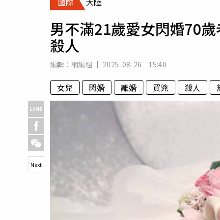
國際
大陸
人物
汽車
男不滿21歲愛女閃婚70
專欄
殺人
房產新勢力
編輯：
網編組
2025-08-26 15:40
女兒
閃婚
離婚
買兇
殺人
Next