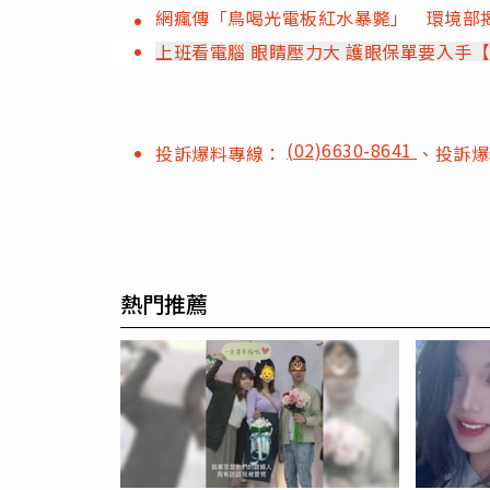
網瘋傳「鳥喝光電板紅水暴斃」 環境部揭
上班看電腦 眼睛壓力大 護眼保單要入手
(02)6630-8641
投訴爆料專線：
、投訴
熱門推薦