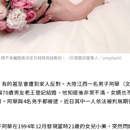
婿不肯離婚竟決定花錢買兇殺害他。（示意圖非當事人／unsplash）
，有的甚至會遭到家人反對。大陸江西一名男子阿華（
與70歲男友老王登記結婚，他知道後非常不滿，女婿也
害。阿華與4名兇手都被逮，近日其中一人依法被判無期
華在1994年12月發現當時21歲的女兒小美，突然閃