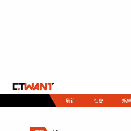
社會首頁
娛樂首頁
財經首頁
政
:::
最新
社會
娛
時事
即時
熱線
:::
直擊
大條
人物
調查
專題
３Ｃ