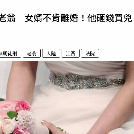
寵物
歲老翁 女婿不肯離婚！他砸錢買兇
運勢
運動
梅酒
無期徒刑
老翁
大陸
江西
法院