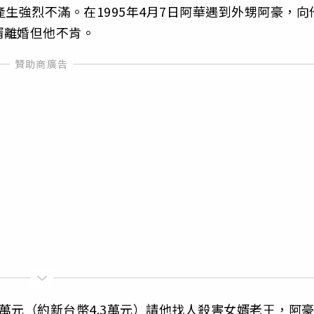
生強烈不滿。在1995年4月7日阿華遇到外甥阿豪，向
婿離婚但他不肯。
萬元（約新台幣4.3萬元）請他找人殺害女婿老王，阿