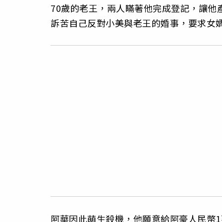
70歲的老王，兩人瞞著他完成登記，讓他產
訴苦自己反對小美與老王的婚事，要求女
阿華因此萌生殺機，他願意給阿豪人民幣1