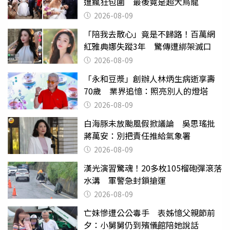
遭瘋狂包圍 最後竟是超大烏龍
2026-08-09
「陪我去散心」竟是不歸路！百萬網
紅雅典娜失蹤3年 驚傳遭綁架滅口
2026-08-09
「永和豆漿」創辦人林炳生病逝享壽
70歲 業界追憶：照亮別人的燈塔
2026-08-09
白海豚未放颱風假掀議論 吳思瑤批
蔣萬安：別把責任推給氣象署
2026-08-09
漢光演習驚魂！20多枚105榴砲彈滾落
水溝 軍警急封鎖搶運
2026-08-09
亡妹慘遭公公毒手 表姊憶父親節前
夕：小舅舅仍到殯儀館陪她說話