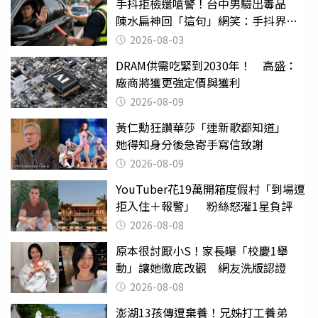
手抖拒檢還嗆警！台中男驗出毒品
陳水扁神回「這句」網笑：手抖界權
威
2026-08-03
DRAM供需吃緊到2030年！ 高盛：
廠商將獲更強定價與獲利
2026-08-09
黃仁勳狂讚華莎「連新歌都知道」
她得知身分後急寄手寫信致謝
2026-08-09
YouTuber花19萬開箱度假村「到場遭
拒入住＋報警」 粉絲怒灌1星負評
2026-08-08
原本很討厭小S！家長曝「校慶1舉
動」讓她徹底改觀 網友洗版認證
2026-08-08
澎湖13孩傳遭棄養！兄姊打工養弟