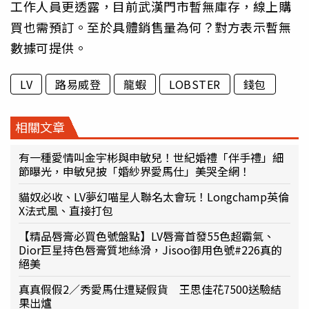
工作人員更透露，目前武漢門市暫無庫存，線上購
買也需預訂。至於具體銷售量為何？對方表示暫無
數據可提供。
LV
路易威登
龍蝦
LOBSTER
錢包
相關文章
有一種愛情叫金宇彬與申敏兒！世紀婚禮「伴手禮」細
節曝光，申敏兒披「婚紗界愛馬仕」美哭全網！
貓奴必收、LV夢幻喵星人聯名太會玩！Longchamp英倫
X法式風、直接打包
【精品唇膏必買色號盤點】LV唇膏首發55色超霸氣、
Dior巨星持色唇膏質地絲滑，Jisoo御用色號#226真的
絕美
真真假假2／秀愛馬仕遭疑假貨 王思佳花7500送驗結
果出爐