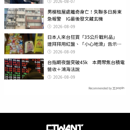
2026-08-07
男模租屋處離奇身亡！失聯多日房東
急報警 IG最後發文藏玄機
2026-08-09
日本人來台狂買「35公斤戰利品」
連拜拜用紅盤、「小心地滑」告示牌
也帶回家
2026-08-09
台指期夜盤突破45k 本周聚焦台積電
營收＋鴻海法說
2026-08-09
Recommended by