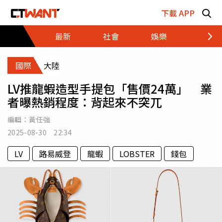
跳至主要內容區塊
下載 APP
最新
社會
娛樂
財經
國際
大陸
LV推龍蝦造型手提包「售價24萬」 業
者曝熱銷程度：背起來不突兀
編輯：
黃任強
2025-08-30 22:34
LV
路易威登
龍蝦
LOBSTER
錢包