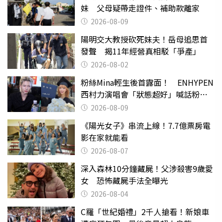
妹 父母疑帶走證件、補助款離家
2026-08-09
陽明交大教授砍死妹夫！岳母追思首
發聲 揭11年經營真相駁「爭產」
2026-08-02
粉絲Mina輕生後首露面！ ENHYPEN
西村力演唱會「狀態超好」喊話粉
絲：我們心意相通
2026-08-09
《陽光女子》串流上線！7.7億票房電
影在家就能看
2026-08-07
深入森林10分鐘藏屍！父涉殺害9歲愛
女 恐怖藏屍手法全曝光
2026-08-04
C羅「世紀婚禮」2千人搶看！新娘車