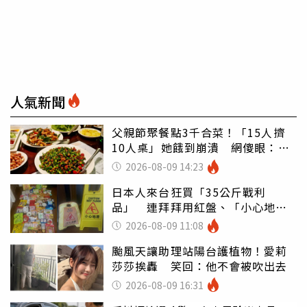
人氣新聞
父親節聚餐點3千合菜！「15人擠
10人桌」她餓到崩潰 網傻眼：讓
店家看笑話
2026-08-09 14:23
日本人來台狂買「35公斤戰利
品」 連拜拜用紅盤、「小心地
滑」告示牌也帶回家
2026-08-09 11:08
颱風天讓助理站陽台護植物！愛莉
莎莎挨轟 笑回：他不會被吹出去
2026-08-09 16:31