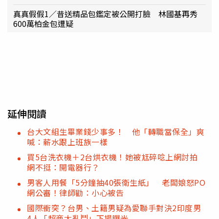
真真假假1／昔送精品包鑑定被公開打臉 林國基再秀
600萬柏金包遭疑
延伸閱讀
台大文組生畢業錢少事多！ 他「轉職當保全」爽
喊：薪水跟上班族一樣
買5台洗衣機＋2台烘衣機！她被尪碎唸上網討拍
網不挺：開電器行？
男客人用餐「5分鐘抽40張衛生紙」 老闆娘怒PO
網公審！律師勸：小心被告
國際衝突？台男、土籍男疑為愛聯手對決2印度男
4人「超商大亂鬥」下場曝光