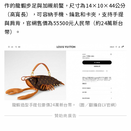
作的龍蝦步足與加襯前螯，尺寸為14×10×44公分
（高寬長），可容納手機、鑰匙和卡夾，支持手提
與肩背，官網售價為55500元人民幣（約24萬新台
幣）。
龍蝦造型手提包要價24萬新台幣。（圖／翻攝自LV官網）