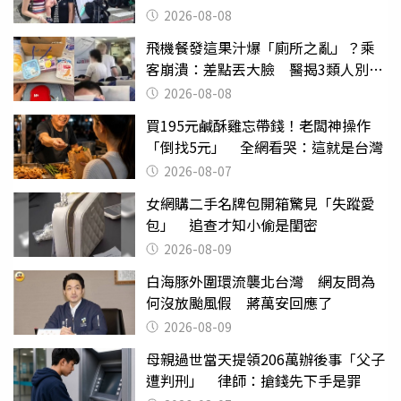
2026-08-08
飛機餐發這果汁爆「廁所之亂」？乘
客崩潰：差點丟大臉 醫揭3類人別亂
喝
2026-08-08
買195元鹹酥雞忘帶錢！老闆神操作
「倒找5元」 全網看哭：這就是台灣
2026-08-07
女網購二手名牌包開箱驚見「失蹤愛
包」 追查才知小偷是閨密
2026-08-09
白海豚外圍環流襲北台灣 網友問為
何沒放颱風假 蔣萬安回應了
2026-08-09
母親過世當天提領206萬辦後事「父子
遭判刑」 律師：搶錢先下手是罪