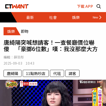
跳至主要內容區塊
下載 APP
最新
社會
娛樂
財經
娛樂
即時
唐綺陽突喊想請客！一查餐廳價位嚇
傻 「豪擲6位數」嘆：我沒那麼大方
編輯：
薛羽彤
2025-09-03 10:43
唐綺陽
11點熱吵店
代班
請客