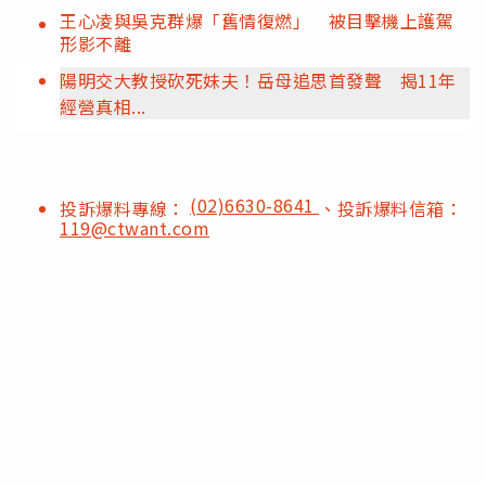
王心凌與吳克群爆「舊情復燃」 被目擊機上護駕
形影不離
陽明交大教授砍死妹夫！岳母追思首發聲 揭11年
經營真相...
(02)6630-8641
投訴爆料專線：
、投訴爆料信箱：
119@ctwant.com