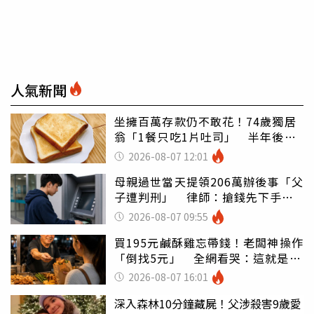
人氣新聞
坐擁百萬存款仍不敢花！74歲獨居
翁「1餐只吃1片吐司」 半年後暴
瘦嚇壞女兒
2026-08-07 12:01
母親過世當天提領206萬辦後事「父
子遭判刑」 律師：搶錢先下手是
罪
2026-08-07 09:55
買195元鹹酥雞忘帶錢！老闆神操作
「倒找5元」 全網看哭：這就是台
灣
2026-08-07 16:01
深入森林10分鐘藏屍！父涉殺害9歲愛