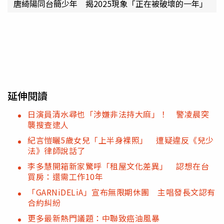
唐綺陽同台簡少年 揭2025現象「正在被破壞的一年」
延伸閱讀
日演員清水尋也「涉嫌非法持大麻」！ 警凌晨突
襲搜查逮人
紀言愷曬5歲女兒「上半身裸照」 遭疑違反《兒少
法》律師說話了
李多慧開箱新家驚呼「租屋文化差異」 認想在台
買房：還需工作10年
「GARNiDELiA」宣布無限期休團 主唱發長文認有
合約糾紛
更多最新熱門議題：中聯致癌油風暴