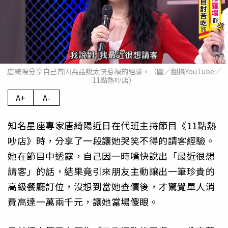
唐綺陽分享自己曾因為話說太快惹禍的經驗。（圖／翻攝YouTube／
11點熱吵店）
A+
A-
知名星座專家唐綺陽近日在代班主持節目《11點熱
吵店》時，分享了一段讓她哭笑不得的請客經驗。
她在節目中透露，自己因一時嘴快說出「最近很想
請客」的話，結果竟引來朋友主動讓出一筆珍貴的
高級餐廳訂位，沒想到當她查價後，才驚覺單人消
費高達一萬兩千元，讓她當場傻眼。