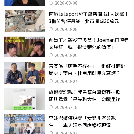
2026-08-08
南港LaLaport施工鷹架倒塌1人送醫！
3櫃位暫停營業 北市開罰30萬元
2026-08-08
前員工才轉投李多慧！Joeman再談建
文爆紅 認「很清楚他的價值」
2026-08-06
苦苓喊「唐朝不存在」 網紅批瞎編
歷史：李白、杜甫用鮮卑文寫詩？
2026-08-07
旅遊變認親！陸男幫台灣遊客拍照
閒聊驚覺「是失聯大伯」奇蹟重逢
2026-07-18
李翊君遭傳婚變「女兒非老公親
生」 本人現身回應婚姻現況
2026-08-07