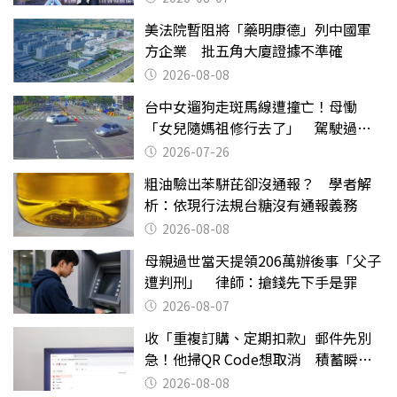
美法院暫阻將「藥明康德」列中國軍
方企業 批五角大廈證據不準確
2026-08-08
台中女遛狗走斑馬線遭撞亡！母慟
「女兒隨媽祖修行去了」 駕駛過失
致死判9月
2026-07-26
粗油驗出苯駢芘卻沒通報？ 學者解
析：依現行法規台糖沒有通報義務
2026-08-08
母親過世當天提領206萬辦後事「父子
遭判刑」 律師：搶錢先下手是罪
2026-08-07
收「重複訂購、定期扣款」郵件先別
急！他掃QR Code想取消 積蓄瞬間
蒸發
2026-08-08