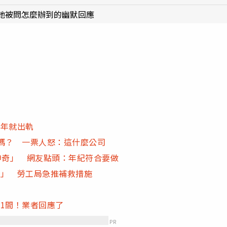
她被問怎麼辦到的幽默回應
隔年就出軌
嗎？ 一票人怒：這什麼公司
神奇」 網友點頭：年紀符合要做
潮」 勞工局急推補救措施
1間！業者回應了
PR