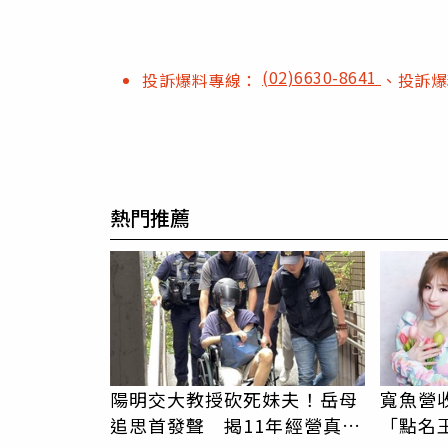
(02)6630-8641
投訴爆料專線：
、投訴
熱門推薦
陽明交大教授砍死妹夫！岳母
寬魚營
追思首發聲 揭11年經營真相
「點名