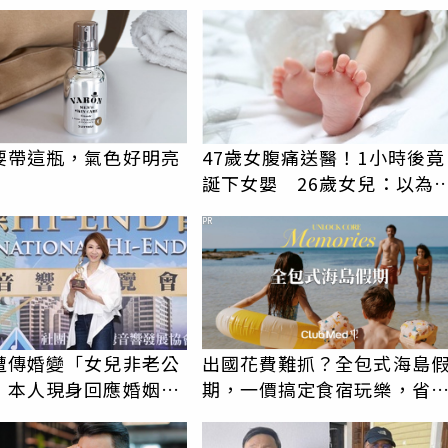
報透明度滿分
要帶這瓶，氣色好明亮
47歲女腹痛送醫！1小時後竟
誕下女嬰 26歲女兒：以為
是變胖
PR
遭傳婚變「女兒非老公
出國花費難抓？全包式海島
 本人現身回應婚姻現
期，一價搞定食宿玩樂，省
更省心！