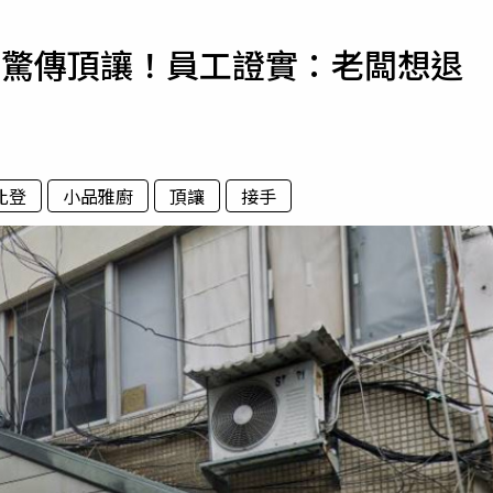
寵物
」驚傳頂讓！員工證實：老闆想退
運勢
運動
梅酒
比登
小品雅廚
頂讓
接手