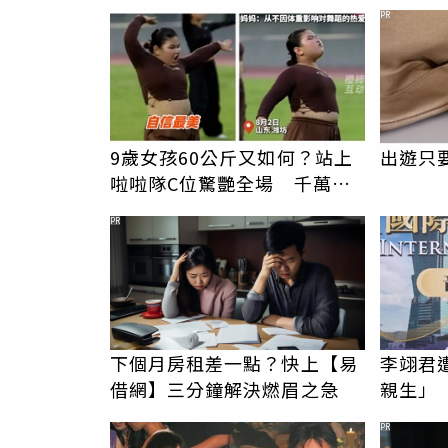
駁「爭產」
翻：財
PR
9歲女孩60公斤又如何？站上
出遊只
啦啦隊C位驚艷全場 千萬網
友被圈粉
PR
下個月房租差一點？快上【易
李翊君
借網】三分鐘解決燃眉之急
親生」
況
PR