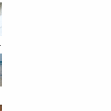
只
假
錢