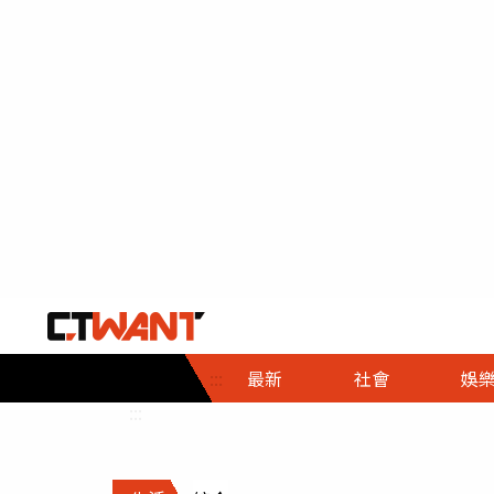
社會首頁
娛樂首頁
財經首頁
政
:::
最新
社會
娛
時事
即時
熱線
:::
直擊
大條
人物
調查
專題
３Ｃ