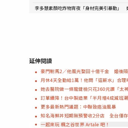
李多慧素顏吃炸物宵夜「身材完美引暴動」 
延伸閱讀
豪門駙馬2／他風光娶回十億千金 婚後
月休4天全勤給1萬！他問「這薪水」合理
她去醫院做一條龍健檢只花360元讚「太
訂單續降！台中製造業「半月增4成減班
更多最新熱門議題：中聯致癌油風暴
知名海鮮丼短期無預警收2分店 全台僅存
一起來玩 楓之谷世界 Artale 吧！