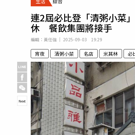
生活
綜合
人物
汽車
連2屆必比登「清粥小菜
專欄
休 餐飲集團將接手
房產新勢力
編輯：
黃任強
2025-09-03 19:29
宵夜
清粥小菜
名店
米其林
必
Next