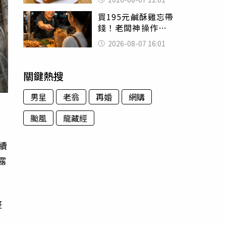
司」 半年後暴瘦
買195元鹹酥雞忘帶
嚇壞女兒
錢！老闆神操作
「倒找5元」 全網
2026-08-07 16:01
看哭：這就是台灣
關鍵熱搜
男星
老翁
再婚
網購
颱風
龍藏經
續
露
整