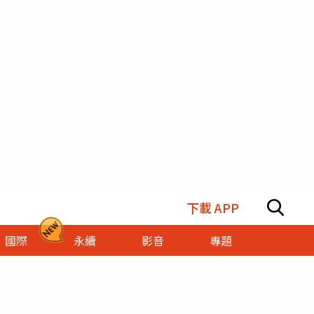
下載 APP
國際
永續
影音
專題