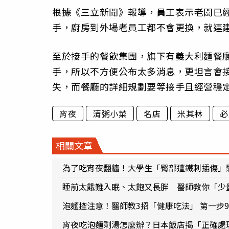
根據《三立新聞》報導，員工表示老闆已經
手，廚房到外場老員工都不會更換，就連
至於接手的餐飲集團，旗下有義大利麵餐
手，所以不方便公布太多消息，更坦言會
失，而餐廳的詳細規劃要等接手且經營穩
宵夜
清粥小菜
名店
米其林
必
相關文章
為了吃宵夜翻牆！大學生「臀部遭鐵刺插傷」
睡前太餓難入眠、太飽又長胖 醫師教你「少
泡麵控注意！醫師教3招「健康吃法」 第一步
宵夜吃泡麵剩湯怎麼辦？日本飯店揭「正確處