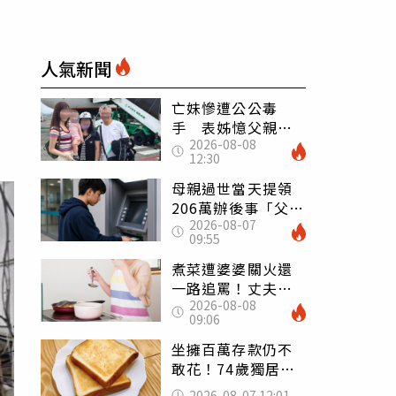
人氣新聞
亡妹慘遭公公毒
手 表姊憶父親節
2026-08-08
前夕：小舅舅仍到
12:30
殯儀館陪她說話
母親過世當天提領
206萬辦後事「父子
2026-08-07
遭判刑」 律師：
09:55
搶錢先下手是罪
煮菜遭婆婆關火還
一路追罵！丈夫勸
2026-08-08
別計較「媽媽老
09:06
了」 人妻超崩
潰：我像台傭
坐擁百萬存款仍不
敢花！74歲獨居翁
「1餐只吃1片吐
2026-08-07 12:01