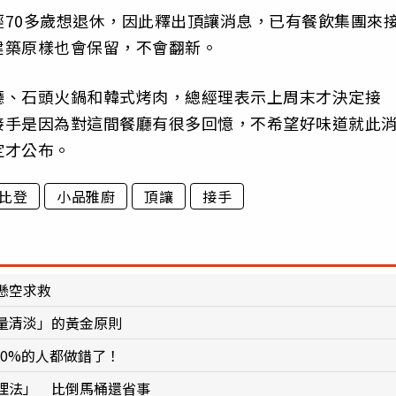
70多歲想退休，因此釋出頂讓消息，已有餐飲集團來
建築原樣也會保留，不會翻新。
廳、石頭火鍋和韓式烤肉，總經理表示上周末才決定接
接手是因為對這間餐廳有很多回憶，不希望好味道就此
定才公布。
比登
小品雅廚
頂讓
接手
懸空求救
量清淡」的黃金原則
90%的人都做錯了！
理法」 比倒馬桶還省事