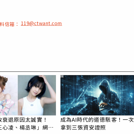
119@ctwant.com
爆料信箱：
PR
收衰退原因太誠實！
成為AI時代的道德駭客！一次
王心凌、楊丞琳」網笑
拿到三張資安證照