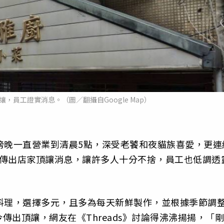
，員工證實消息。（圖／翻攝自Google Map）
傍晚一直營業到清晨5點，深受老饕和夜貓族喜愛，更連
日傳出店家頂讓消息，讓許多人十分不捨，員工也低調透
料理，選擇多元，且多為每天新鮮製作，並根據季節調
出頂讓，網友在《Threads》討論得沸沸揚揚，「剛