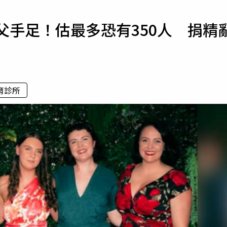
寵物
同父手足！估最多恐有350人 捐精
運勢
運動
梅酒
育診所