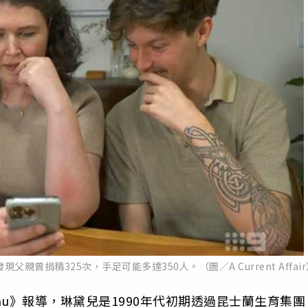
捐精325次，手足可能多達350人。（圖／A Current Affair
s.com.au》報導，琳黛兒是1990年代初期透過昆士蘭生育集團