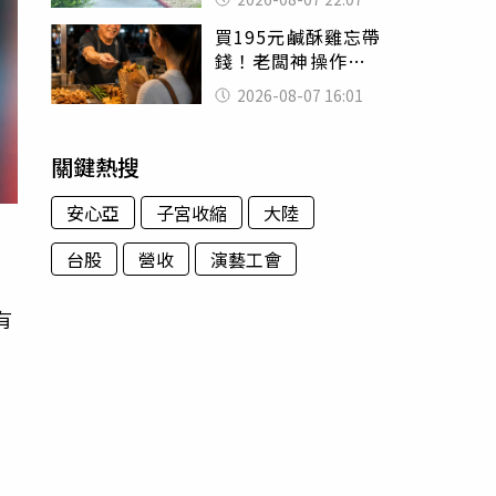
喊：死者還有冤屈
買195元鹹酥雞忘帶
錢！老闆神操作
「倒找5元」 全網
2026-08-07 16:01
看哭：這就是台灣
關鍵熱搜
安心亞
子宮收縮
大陸
台股
營收
演藝工會
有