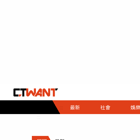
社會首頁
娛樂首頁
財經首頁
政
:::
最新
社會
娛
時事
即時
熱線
:::
直擊
大條
人物
調查
專題
３Ｃ