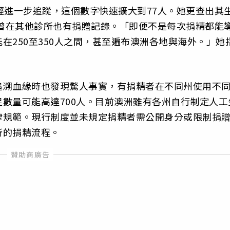
經進一步追蹤，這個數字快速擴大到77人。她更查出其
除曾在其他診所也有捐贈記錄。「即便不是每次捐精都能
在250至350人之間，甚至遍布澳洲各地與海外。」她
追溯血緣時也發現驚人事實，有捐精者在不同州使用不
數量可能高達700人。目前澳洲雖有各州自行制定人工
律規範。現行制度並未規定捐精者需公開身分或限制捐
所的捐精流程。