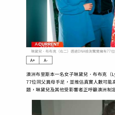
琳黛兒．布布克（右二）透過DNA檢測驚覺擁有77
A+
A-
澳洲布里斯本一名女子琳黛兒．布布克（Lyn
77位同父異母手足，並推估真實人數可能
題，琳黛兒及其他受影響者正呼籲澳洲制