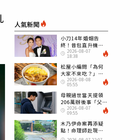
亂
人氣新聞
小刀14年婚姻告
終！昔包直升機求
2026-08-07
婚 豪砸545萬辦婚
18:38
禮還找連戰證婚
松屋小編問「為何
大家不來吃？」
2026-08-08
一票人點出3大問
05:55
題：滿手好牌打到
爛
母親過世當天提領
206萬辦後事「父子
2026-08-07
遭判刑」 律師：
09:55
搶錢先下手是罪
木乃伊命案再添疑
點！命理師赴現場
遇天候驟變 驚
2026-08-07 22:07