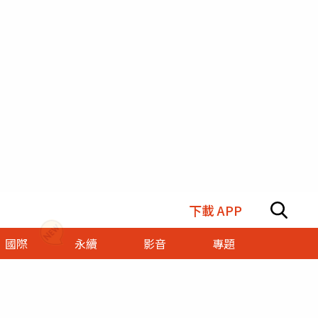
下載 APP
國際
永續
影音
專題