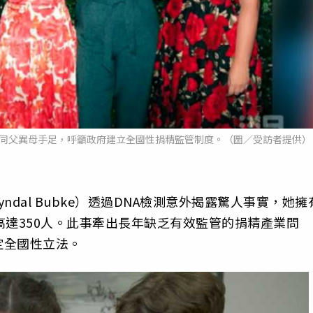
位同父異母手足，呼籲政府建立全國性捐精監管制度。（圖／受訪者提供）
dal Bubke）透過DNA檢測意外揭露驚人事實，她擁
高達350人。此事牽出長年缺乏有效監管的捐精產業問
定全國性立法。