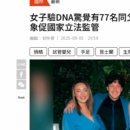
國際
最新
人物
汽車
女子驗DNA驚覺有77名
專欄
象促國家立法監管
房產新勢力
編輯：
甘仲豪
2025-09-05 20:59
捐精
試管嬰兒
手足
昆士蘭
生
Next