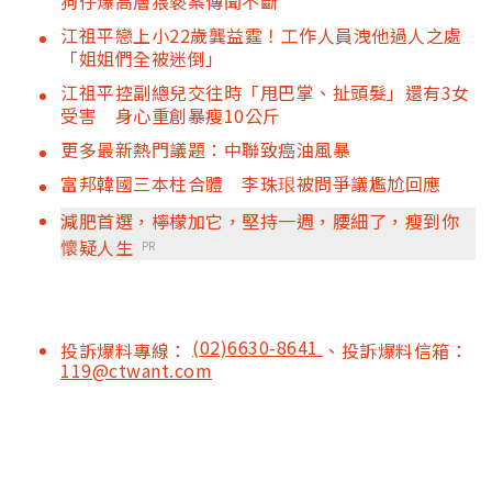
狗仔爆高層猥褻案傳聞不斷
江祖平戀上小22歲龔益霆！工作人員洩他過人之處
「姐姐們全被迷倒」
江祖平控副總兒交往時「甩巴掌、扯頭髮」還有3女
受害 身心重創暴瘦10公斤
更多最新熱門議題：中聯致癌油風暴
富邦韓國三本柱合體 李珠珢被問爭議尷尬回應
減肥首選，檸檬加它，堅持一週，腰細了，瘦到你
懷疑人生
PR
(02)6630-8641
投訴爆料專線：
、投訴爆料信箱：
119@ctwant.com