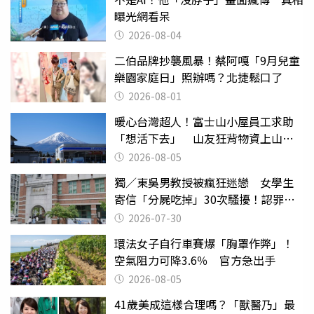
曝光網看呆
2026-08-04
二伯品牌抄襲風暴！蔡阿嘎「9月兒童
樂園家庭日」照辦嗎？北捷鬆口了
2026-08-01
暖心台灣超人！富士山小屋員工求助
「想活下去」 山友狂背物資上山：
台灣真的是寶島
2026-08-05
獨／東吳男教授被瘋狂迷戀 女學生
寄信「分屍吃掉」30次騷擾！認罪免
關
2026-07-30
環法女子自行車賽爆「胸罩作弊」！
空氣阻力可降3.6％ 官方急出手
2026-08-05
41歲美成這樣合理嗎？「獸醫乃」最