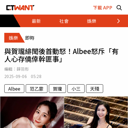
跳至主要內容區塊
下載 APP
最新
社會
娛樂
財經
娛樂
即時
與賀瓏緋聞後首動怒！Albee怒斥「有
人心存僥倖幹匪事」
編輯：
薛羽彤
2025-09-06 05:28
Albee
范乙霏
賀瓏
小三
天殘