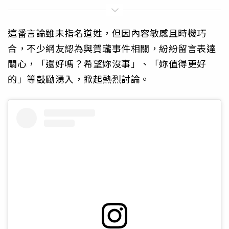
這番言論雖未指名道姓，但因內容敏感且時機巧
合，不少網友認為與賀瓏事件相關，紛紛留言表達
關心，「還好嗎？希望妳沒事」、「妳值得更好
的」等鼓勵湧入，掀起熱烈討論。