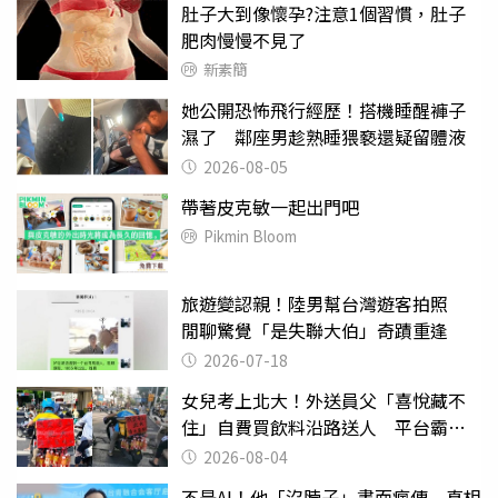
肚子大到像懷孕?注意1個習慣，肚子
肥肉慢慢不見了
新素簡
她公開恐怖飛行經歷！搭機睡醒褲子
濕了 鄰座男趁熟睡猥褻還疑留體液
2026-08-05
帶著皮克敏一起出門吧
Pikmin Bloom
旅遊變認親！陸男幫台灣遊客拍照
閒聊驚覺「是失聯大伯」奇蹟重逢
2026-07-18
女兒考上北大！外送員父「喜悅藏不
住」自費買飲料沿路送人 平台霸氣
幫付學費
2026-08-04
不是AI！他「沒脖子」畫面瘋傳 真相