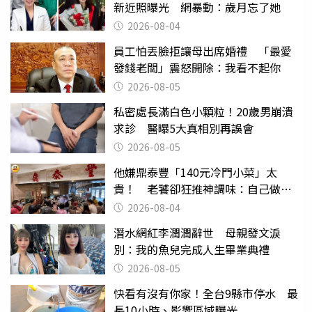
新近照曝光 網暴動：歲月忘了她
2026-08-04
員工怕丟臉拒讓母出席婚禮 「最愛
發錢老闆」震怒開除：我看不起你
2026-08-05
私密處長滿白色小顆粒！20歲男崩潰
求診 醫曝5大真相別再誤會
2026-08-05
他嫌鼎泰豐「140元冷門小菜」太
貴！ 老饕卻狂推神調味：自己做不
出來
2026-08-04
潛水網紅李潤潤辭世 母親發文淚
別：我的魚兒完成人生畢業典禮
2026-08-05
快看有沒有你家！全台9縣市停水 最
長10小時、影響區域曝光