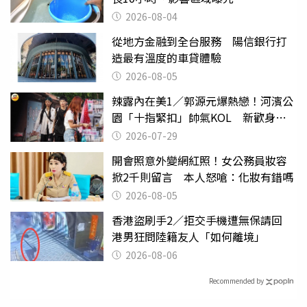
2026-08-04
從地方金融到全台服務 陽信銀行打
造最有溫度的車貸體驗
2026-08-05
辣露內在美1／郭源元爆熱戀！河濱公
園「十指緊扣」帥氣KOL 新歡身份
曝光
2026-07-29
開會照意外變網紅照！女公務員妝容
掀2千則留言 本人怒嗆：化妝有錯嗎
2026-08-05
香港盜刷手2／拒交手機遭無保請回
港男狂問陸籍友人「如何離境」
2026-08-06
Recommended by