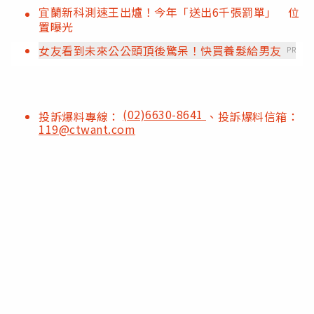
宜蘭新科測速王出爐！今年「送出6千張罰單」 位
置曝光
女友看到未來公公頭頂後驚呆！快買養髮給男友
PR
(02)6630-8641
投訴爆料專線：
、投訴爆料信箱：
119@ctwant.com