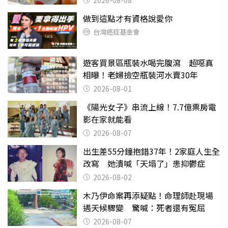
做到這點才有資格說愛你
台灣癌症基金會
遊客買景區瓶裝水喝完腹瀉 超噁真
相曝！老婦撿空瓶裝河水賣30年
2026-08-01
《陽光女子》串流上線！7.7億票房電
影在家就能看
2026-08-07
出生差55分鐘抱錯37年！2家庭人生全
改寫 她潰喊「天塌了」患抑鬱症
2026-08-02
木乃伊命案再添疑點！命理師赴現場
遇天候驟變 驚喊：死者還有冤屈
2026-08-07