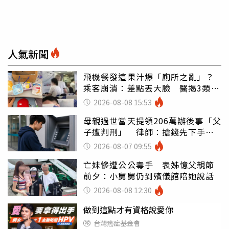
人氣新聞
飛機餐發這果汁爆「廁所之亂」？
乘客崩潰：差點丟大臉 醫揭3類人
別亂喝
2026-08-08 15:53
母親過世當天提領206萬辦後事「父
子遭判刑」 律師：搶錢先下手是
罪
2026-08-07 09:55
亡妹慘遭公公毒手 表姊憶父親節
前夕：小舅舅仍到殯儀館陪她說話
2026-08-08 12:30
做到這點才有資格說愛你
台灣癌症基金會