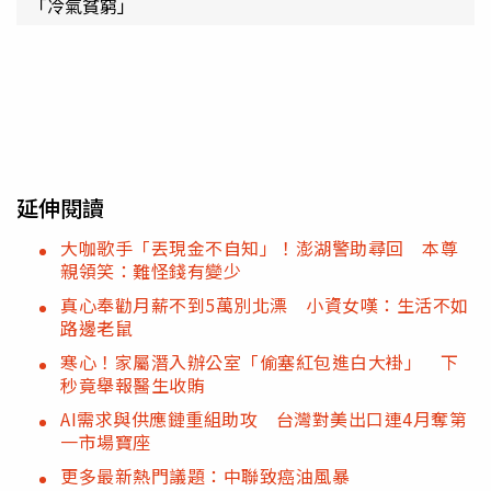
「冷氣貧窮」
延伸閱讀
大咖歌手「丟現金不自知」！澎湖警助尋回 本尊
親領笑：難怪錢有變少
真心奉勸月薪不到5萬別北漂 小資女嘆：生活不如
路邊老鼠
寒心！家屬潛入辦公室「偷塞紅包進白大褂」 下
秒竟舉報醫生收賄
AI需求與供應鏈重組助攻 台灣對美出口連4月奪第
一市場寶座
更多最新熱門議題：中聯致癌油風暴