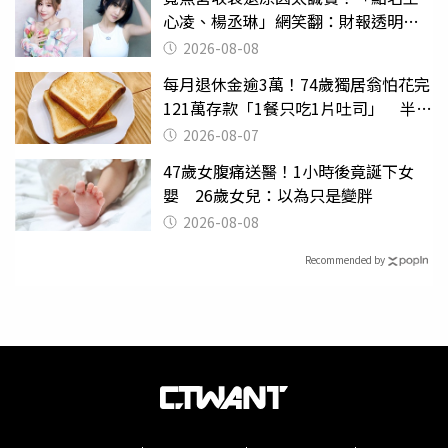
心凌、楊丞琳」網笑翻：財報透明度
滿分
2026-08-08
每月退休金逾3萬！74歲獨居翁怕花完
121萬存款「1餐只吃1片吐司」 半年
後暴瘦嚇壞女兒
2026-08-07
47歲女腹痛送醫！1小時後竟誕下女
嬰 26歲女兒：以為只是變胖
2026-08-08
Recommended by