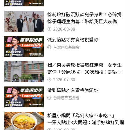
徐莉玲打破沉默談兒子身世！心碎揭
徐子翔輕生內幕：帶給我巨大哀傷
2026-08-08
做到這點才有資格說愛你
台灣癌症基金會
獨／東吳男教授被瘋狂迷戀 女學生
寄信「分屍吃掉」30次騷擾！認罪免
關
2026-07-30
做到這點才有資格說愛你
台灣癌症基金會
松屋小編問「為何大家不來吃？」
一票人點出3大問題：滿手好牌打到爛
2026-08-08