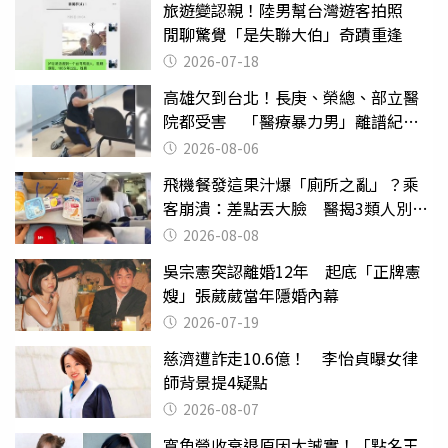
旅遊變認親！陸男幫台灣遊客拍照
閒聊驚覺「是失聯大伯」奇蹟重逢
2026-07-18
高雄欠到台北！長庚、榮總、部立醫
院都受害 「醫療暴力男」離譜紀錄
曝光
2026-08-06
飛機餐發這果汁爆「廁所之亂」？乘
客崩潰：差點丟大臉 醫揭3類人別亂
喝
2026-08-08
吳宗憲突認離婚12年 起底「正牌憲
嫂」張葳葳當年隱婚內幕
2026-07-19
慈濟遭詐走10.6億！ 李怡貞曝女律
師背景提4疑點
2026-08-07
寬魚營收衰退原因太誠實！「點名王