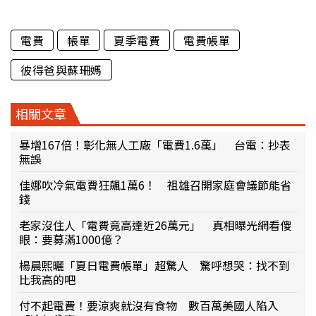
電費
帳單
夏季電費
電費帳單
彼得爸與蘇珊媽
相關文章
暴增167倍！彰化無人工廠「電費1.6萬」 台電：抄表
無誤
佳娜吹冷氣電費狂飆1萬6！ 祖雄召開家庭會議節能省
錢
老家沒住人「電費竟高達近26萬元」 真相曝光網看傻
眼：要募滿1000億？
楊晨熙曬「夏日電費帳單」超驚人 驚呼想哭：找不到
比我高的吧
付不起電費！要涼爽就沒有食物 數百萬美國人陷入