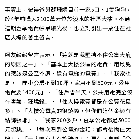
事實上，彼得爸與蘇珊媽目前一家5口、1隻狗狗，
於4年前購入2100萬元位於淡水的社區大樓。不過
這期夏季電費帳單曝光後，也立刻引出一票住在社
區大樓的苦主留言。
網友紛紛留言表示，「這就是我堅持不住公寓大廈
的原因之一」、「基本上大樓公區的電費，用最兇
的應該是公區空調，還有電梯的電費」、「我家也
是，一間小套房不到10坪，家用不到500元，公用
電費要1400元」、「住戶省半天，公共用電完全沒
在客氣，狂燒錢」、「住大樓電費都是在公費花最
多」、「大樓公電真的很燒錢，但你們這個金額有
點誇張耶」、「我家200多戶，夏季公電都是5000
元起跳」、「每次看到公電的金額，都會後悔住大
樓」、「是大廳有人在挖礦嗎」；更有人直呼「公