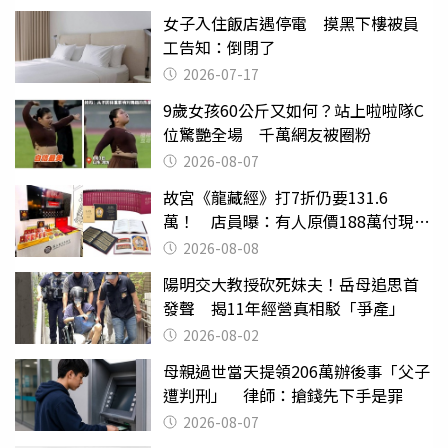
女子入住飯店遇停電 摸黑下樓被員
工告知：倒閉了
2026-07-17
9歲女孩60公斤又如何？站上啦啦隊C
位驚艷全場 千萬網友被圈粉
2026-08-07
故宮《龍藏經》打7折仍要131.6
萬！ 店員曝：有人原價188萬付現購
買
2026-08-08
陽明交大教授砍死妹夫！岳母追思首
發聲 揭11年經營真相駁「爭產」
2026-08-02
母親過世當天提領206萬辦後事「父子
遭判刑」 律師：搶錢先下手是罪
2026-08-07