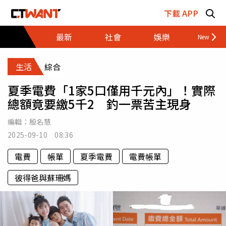
跳至主要內容區塊
下載 APP
最新
社會
娛樂
財經
生活
綜合
夏季電費「1家5口僅用千元內」！實際
總額竟要繳5千2 釣一票苦主現身
編輯：
殷名慧
2025-09-10 08:36
電費
帳單
夏季電費
電費帳單
彼得爸與蘇珊媽