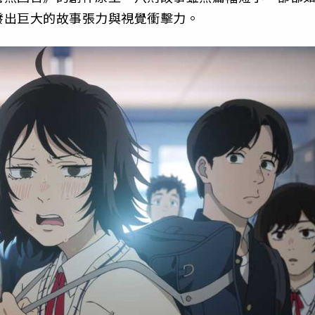
發出巨大的故事張力與視覺衝擊力。