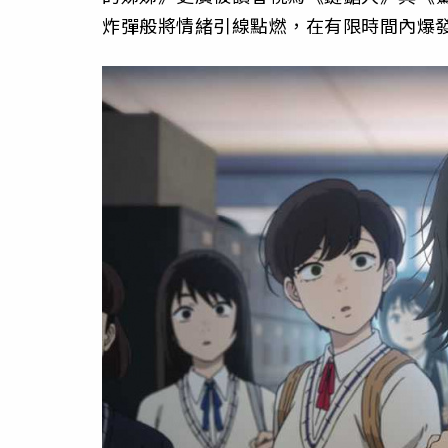
炸彈般將情緒引線點燃，在有限時間內爆