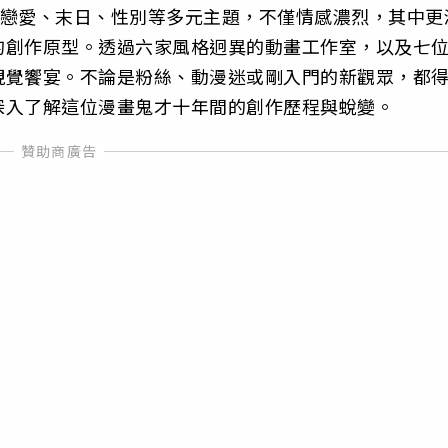
春、戀愛、末日、性別等多元主題，不僅情感濃烈，其中更
的創作原型。透過六家風格迥異的動畫工作室，以及七
視覺饗宴。不論是粉絲、動漫迷或剛入門的新觀眾，都
深入了解這位漫畫鬼才十年間的創作歷程與蛻變。