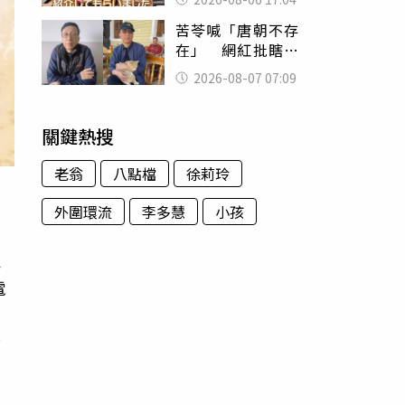
苦苓喊「唐朝不存
在」 網紅批瞎編
歷史：李白、杜甫
2026-08-07 07:09
用鮮卑文寫詩？
關鍵熱搜
老翁
八點檔
徐莉玲
外圍環流
李多慧
小孩
鬼
電
世