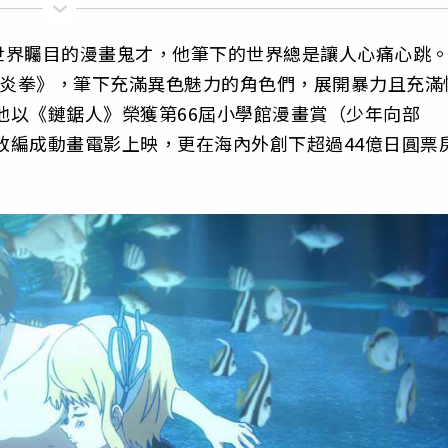
世界矚目的漫畫鬼才，他筆下的世界總是讓人心痛心跳
載《炎拳》，筆下充滿異色魅力的角色們，展開暴力且充滿
，他以《鏈鋸人》榮獲第66屆小學館漫畫賞（少年向部
年改編成動畫電影上映，更在海內外創下超過44億日圓票