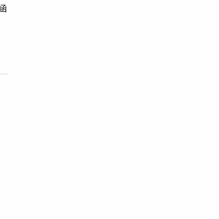
涵
位
得