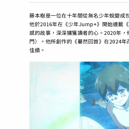
藤本樹是一位在十年間從無名少年蛻變成
他於2016年在《少年Jump+》開始連
感的故事，深深擄獲讀者的心。2020年
門）。他所創作的《驀然回首》在2024
佳績。