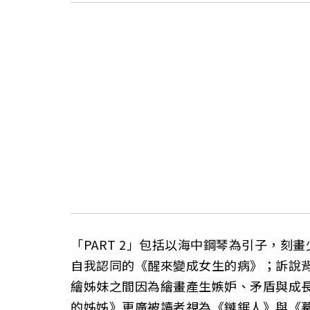
「PART 2」包括以海中鋼琴為引子，
自我認同的《醒來變成女生的病》；訴說
繪姊妹之間因為繪畫產生嫉妒、矛盾與成
的姊姊》更廣被讀者視為《鏈鋸人》與《