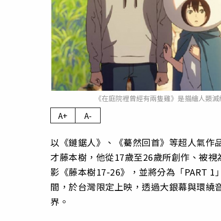
《在庭院裡曾經有兩隻雞》是描繪人類滅
A+
A-
以《鏈鋸人》、《驀然回首》等超人氣作
才藤本樹，他從17歲至26歲所創作、被
影《藤本樹17-26》，並將分為「PART 1
間，於台灣限定上映，透過大銀幕與環繞
界。