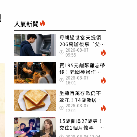
觀
人氣新聞
母親過世當天提領
206萬辦後事「父子
2026-08-07
遭判刑」 律師：
09:55
搶錢先下手是罪
買195元鹹酥雞忘帶
錢！老闆神操作
2026-08-07
「倒找5元」 全網
16:01
看哭：這就是台灣
坐擁百萬存款仍不
敢花！74歲獨居翁
2026-08-07
「1餐只吃1片吐
12:01
司」 半年後暴瘦
嚇壞女兒
15歲倒追27歲男！
交往1個月懷孕 36
歲當阿嬤故事曝光
2026-08-06 17:04