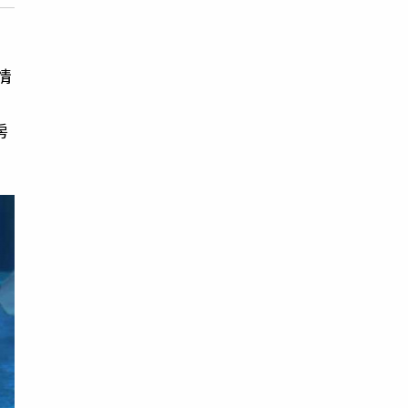
。
情
房