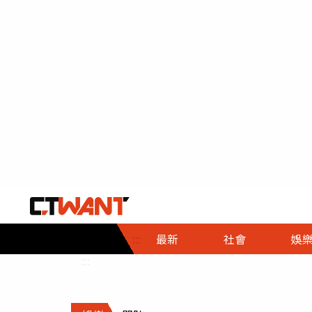
社會首頁
娛樂首頁
財經首頁
政
:::
最新
社會
娛
時事
即時
熱線
:::
直擊
大條
人物
調查
專題
３Ｃ