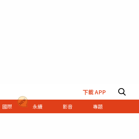
下載 APP
國際
永續
影音
專題