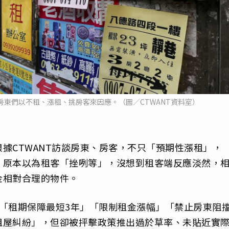
東們以不租、漲租、挑房客來因應。（圖／CTWANT資料室）
據CTWANT訪談房東、房客，不只「預期性漲租」，
；原本以為租客「挫咧等」，沒想到租客端反應淡然，
金相對合理的物件。
「租期保障最短3年」「限制租金漲幅」「禁止房東阻
租屋糾紛」，但卻被抨擊政策推出過於草率、未貼近實