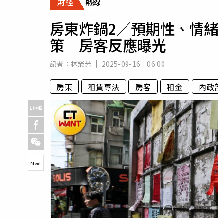
財經
熱線
人物
汽車
房東炸鍋2／預期性、情
專欄
策 房客反應曝光
房產新勢力
記者：
林榮芳
2025-09-16 06:00
房東
租賃專法
房客
租金
內政
Next