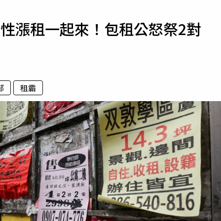
寵物
緒性漲租一起來！包租公怒祭2對
運勢
運動
梅酒
部
租霸