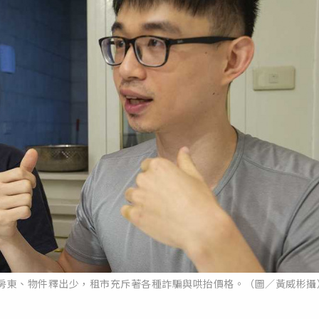
好的房東、物件釋出少，租市充斥著各種詐騙與哄抬價格。（圖／黃威彬攝