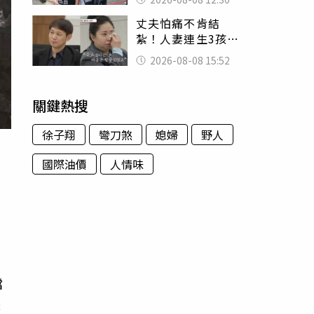
殯儀館陪她說話
丈夫怕痛不肯結
紮！人妻連生3孩
控遭家暴淚喊：真
2026-08-08 15:52
的好累
關鍵熱搜
徐子翔
彎刀煞
媳婦
野人
國際油價
人情味
相
擋
際