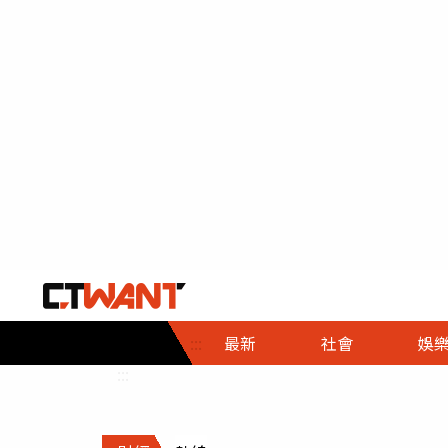
社會首頁
娛樂首頁
財經首頁
政
:::
最新
社會
娛
時事
即時
熱線
:::
直擊
大條
人物
調查
專題
３Ｃ