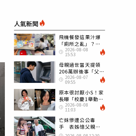
人氣新聞
飛機餐發這果汁爆
「廁所之亂」？乘
2026-08-08
客崩潰：差點丟大
15:53
臉 醫揭3類人別亂
喝
母親過世當天提領
206萬辦後事「父子
2026-08-07
遭判刑」 律師：
09:55
搶錢先下手是罪
原本很討厭小S！家
長曝「校慶1舉動」
2026-08-08
讓她徹底改觀 網
11:03
友洗版認證
亡妹慘遭公公毒
手 表姊憶父親節
前夕：小舅舅仍到
2026-08-08 12:30