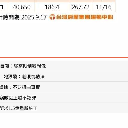
網自嘲：貧窮限制我想像
」 她狠酸：老哏情勒法
曬證據：不要扭曲事實
竊賊庭上喊不認罪
訴求1.5億重新施工