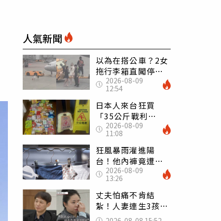
人氣新聞
以為在搭公車？2女
拖行李箱直闖停機
2026-08-09
坪「揮手攔機」
12:54
荒謬影片曝網傻眼
日本人來台狂買
「35公斤戰利
2026-08-09
品」 連拜拜用紅
11:08
盤、「小心地滑」
告示牌也帶回家
狂風暴雨灌進陽
台！他內褲竟遭颱
2026-08-09
風吹走 陳世軒神
13:26
回1句笑翻上萬網友
丈夫怕痛不肯結
紮！人妻連生3孩
控遭家暴淚喊：真
2026-08-08 15:52