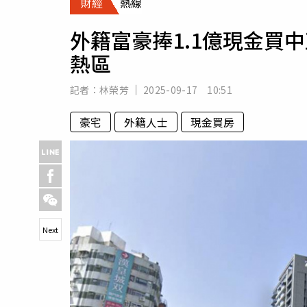
財經
熱線
人物
汽車
外籍富豪捧1.1億現金買
專欄
熱區
房產新勢力
記者：
林榮芳
2025-09-17 10:51
豪宅
外籍人士
現金買房
Next