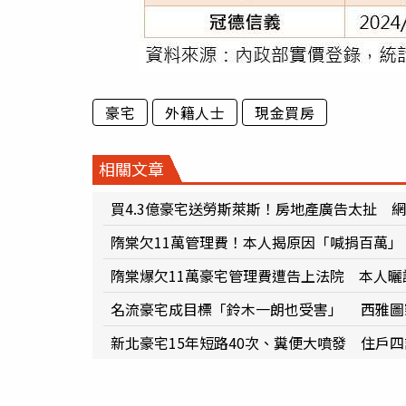
豪宅
外籍人士
現金買房
相關文章
買4.3億豪宅送勞斯萊斯！房地產廣告太扯 
隋棠欠11萬管理費！本人揭原因「喊捐百萬
隋棠爆欠11萬豪宅管理費遭告上法院 本人
名流豪宅成目標「鈴木一朗也受害」 西雅圖
新北豪宅15年短路40次、糞便大噴發 住戶四