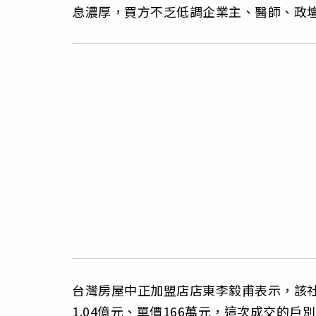
息濃厚，買方不乏低調企業主、醫師、政
台灣房屋中正加盟店店東李毅甫表示，該社
1.04億元、單價166萬元，這次成交的戶