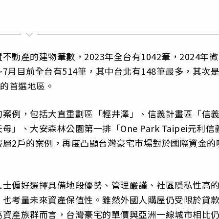
動產的建物筆數，2023年全台有1042筆，2024年微
年1~7月目前全台有514筆，其中台北有148筆最多，其次
屋的首選地區。
的案例，包括大直重劃區「輕井澤」、信義計畫區「信
、大安森林公園第一排「One Park Taipei元利信
樓層2戶的案例，再度凸顯台灣豪宅市場對於國際資金的
人士偏好選擇具備地段優勢、管理嚴謹、社區隱私性高
，也考量未來資產保值性。雖然外國人購屋仍受限於貸
高資產族群而言，台灣豪宅的單價與亞洲一線城市相比