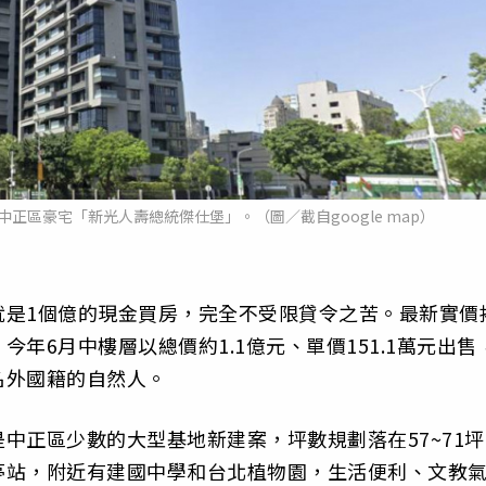
正區豪宅「新光人壽總統傑仕堡」。（圖／截自google map）
就是1個億的現金買房，完全不受限貸令之苦。最新實價
年6月中樓層以總價約1.1億元、單價151.1萬元出售
名外國籍的自然人。
中正區少數的大型基地新建案，坪數規劃落在57~71坪
亭站，附近有建國中學和台北植物園，生活便利、文教