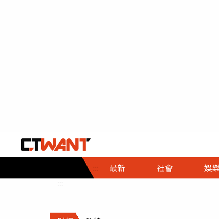
社會首頁
娛樂首頁
財經首頁
政
:::
最新
社會
娛
時事
即時
熱線
:::
直擊
大條
人物
調查
專題
３Ｃ