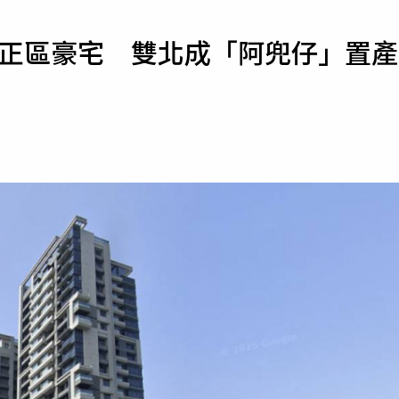
寵物
中正區豪宅 雙北成「阿兜仔」置產
運勢
運動
梅酒