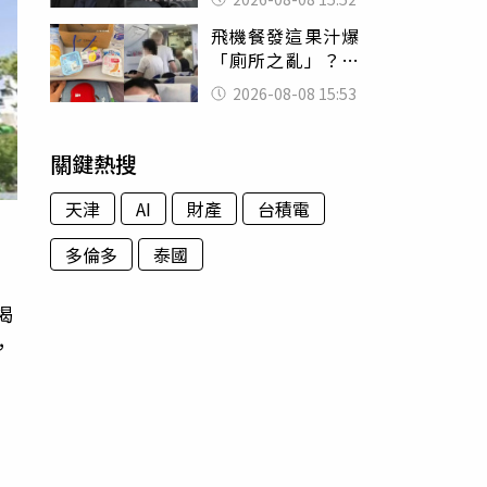
的好累
飛機餐發這果汁爆
「廁所之亂」？乘
客崩潰：差點丟大
2026-08-08 15:53
臉 醫揭3類人別亂
喝
關鍵熱搜
天津
AI
財產
台積電
多倫多
泰國
揭
，
氣