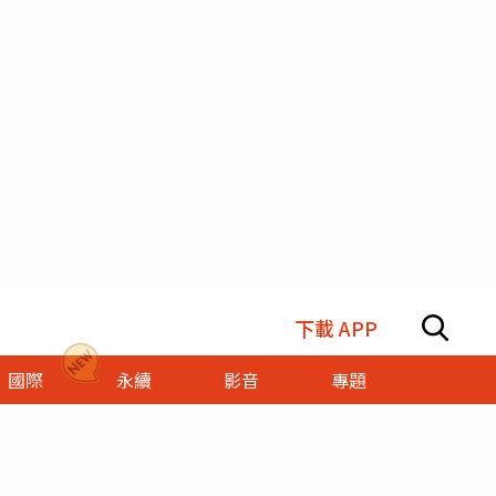
下載 APP
國際
永續
影音
專題