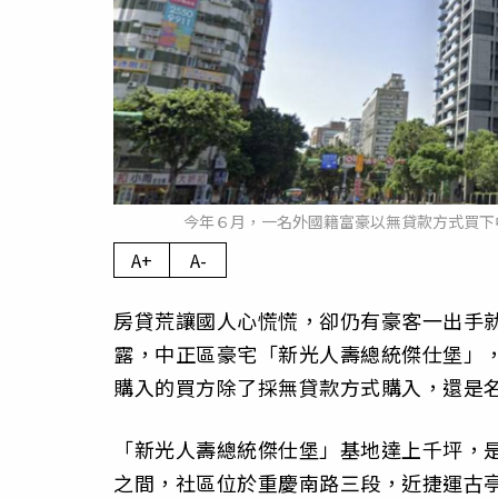
今年６月，一名外國籍富豪以無貸款方式買下中
A+
A-
房貸荒讓國人心慌慌，卻仍有豪客一出手
露，中正區豪宅「新光人壽總統傑仕堡」，今
購入的買方除了採無貸款方式購入，還是
「新光人壽總統傑仕堡」基地達上千坪，是
之間，社區位於重慶南路三段，近捷運古