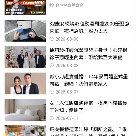
台灣癌症基金會
32歲女網購43億動漫周邊2000筆惡意
棄單 被捕急喊：壓力太大
2026-08-06
徐莉玲打破沉默談兒子身世！心碎揭
徐子翔輕生內幕：帶給我巨大哀傷
2026-08-08
彭小刀證實離婚！14年豪門婚正式畫
句點 親曝：我們還是家人
2026-08-07
女子入住飯店遇停電 摸黑下樓被員
工告知：倒閉了
2026-07-17
飛機餐發這果汁爆「廁所之亂」？乘