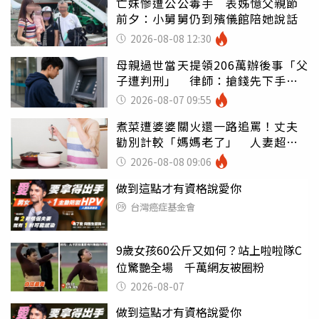
亡妹慘遭公公毒手 表姊憶父親節
前夕：小舅舅仍到殯儀館陪她說話
2026-08-08 12:30
母親過世當天提領206萬辦後事「父
子遭判刑」 律師：搶錢先下手是
罪
2026-08-07 09:55
煮菜遭婆婆關火還一路追罵！丈夫
勸別計較「媽媽老了」 人妻超崩
潰：我像台傭
2026-08-08 09:06
做到這點才有資格說愛你
台灣癌症基金會
9歲女孩60公斤又如何？站上啦啦隊C
位驚艷全場 千萬網友被圈粉
2026-08-07
做到這點才有資格說愛你