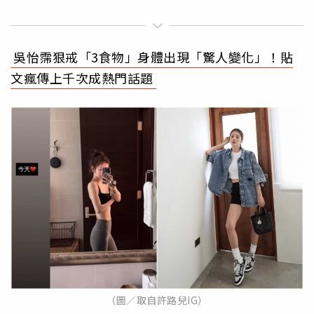
吳怡霈狠戒「3食物」身體出現「驚人變化」！貼
文瘋傳上千次成熱門話題
（圖／取自許路兒IG）