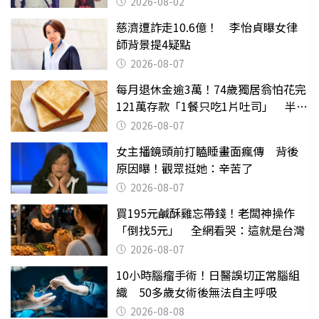
2026-08-02
慈濟遭詐走10.6億！ 李怡貞曝女律
師背景提4疑點
2026-08-07
每月退休金逾3萬！74歲獨居翁怕花完
121萬存款「1餐只吃1片吐司」 半年
後暴瘦嚇壞女兒
2026-08-07
女主播鏡頭前打瞌睡畫面瘋傳 背後
原因曝！觀眾挺她：辛苦了
2026-08-07
買195元鹹酥雞忘帶錢！老闆神操作
「倒找5元」 全網看哭：這就是台灣
2026-08-07
10小時腦瘤手術！日醫誤切正常腦組
織 50多歲女術後無法自主呼吸
2026-08-08