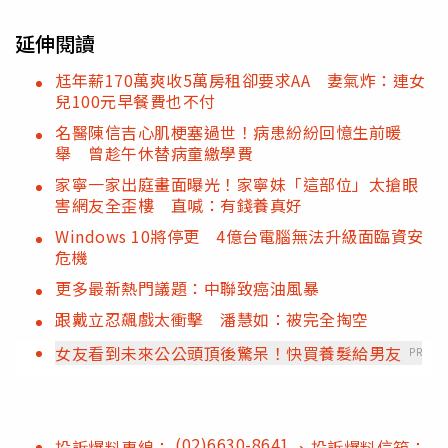
延伸閱讀
尪年薪170萬爽收5萬房租卻要求AA 妻氣炸：連女
兒100元早餐費也不付
名醫陳信吉心肌梗塞過世！病患紛紛回憶生前暖
舉 曾趁午休替病童繳學費
家寧一家出庭畫面曝光！家寧妹「這部位」太搶眼
害網友全歪樓 直喊：有錢養真好
Windows 10將停更 4億台電腦無法升級面臨資安
危機
更多最新熱門議題：中聯致癌油風暴
跟戴立忍飆戲太衝擊 潘慧如：被完全掏空
女友看到未來公公頭頂後驚呆！快買養髮給男友
PR
(02)6630-8641
投訴爆料專線：
、投訴爆料信箱：