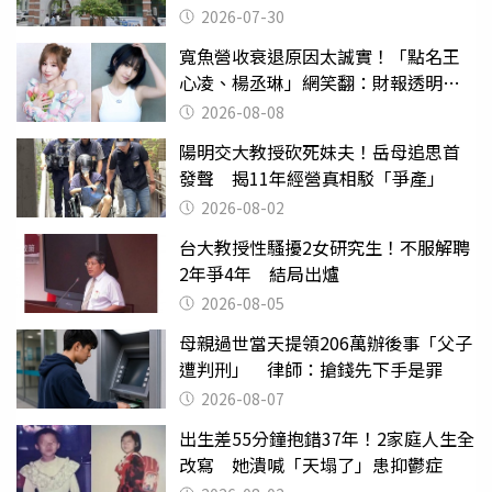
關
2026-07-30
寬魚營收衰退原因太誠實！「點名王
心凌、楊丞琳」網笑翻：財報透明度
滿分
2026-08-08
陽明交大教授砍死妹夫！岳母追思首
發聲 揭11年經營真相駁「爭產」
2026-08-02
台大教授性騷擾2女研究生！不服解聘
2年爭4年 結局出爐
2026-08-05
母親過世當天提領206萬辦後事「父子
遭判刑」 律師：搶錢先下手是罪
2026-08-07
出生差55分鐘抱錯37年！2家庭人生全
改寫 她潰喊「天塌了」患抑鬱症