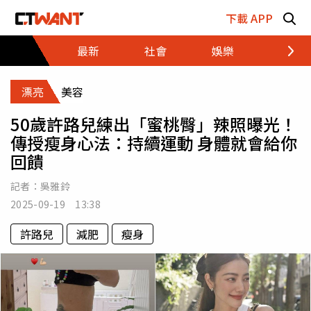
跳至主要內容區塊
下載 APP
最新
社會
娛樂
財經
漂亮
美容
50歲許路兒練出「蜜桃臀」辣照曝光！
傳授瘦身心法：持續運動 身體就會給你
回饋
記者：
吳雅鈴
2025-09-19 13:38
許路兒
減肥
瘦身