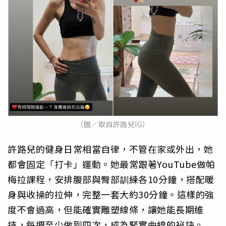
（圖／取自許路兒IG）
許路兒的健身日常相當自律，不管在家或外出，她
都會固定「打卡」運動。她最常跟著YouTube做帕
梅拉課程，安排腹部與臀部訓練各10分鐘，搭配暖
身與收操的拉伸，完整一套大約30分鐘。這樣的強
度不會過高，但能確實雕塑線條，讓她能長期維
持，每週至少做到四次，成為緊實曲線的祕訣。