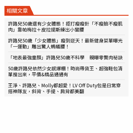
相關文章
許路兒50歲還有少女體態！拒打瘦瘦針「不瘦臉不瘦肌
肉」靠帕梅拉＋皮拉提斯練出小蠻腰
許路兒50歲「少女體態」瘦到逆天！最新健身菜單曝光
「一運動」雕出驚人螞蟻腰！
「地表最強童顏」許路兒50歲不科學 親曝零贅肉祕訣
50歲許路兒依然少女感爆棚！時尚帶貨王、超強鞋包清
單搜出來，平價&精品通通有
王淨、許路兒、Molly都超愛！LV Off Duty包是日常穿
搭神隊友，斜背、手提、肩背都美翻