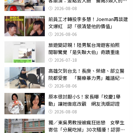
客崩潰：差點丟大臉 醫揭3類人別亂
喝
2026-08-08
前員工才轉投李多慧！Joeman再談建
文爆紅 認「很清楚他的價值」
2026-08-06
旅遊變認親！陸男幫台灣遊客拍照
閒聊驚覺「是失聯大伯」奇蹟重逢
2026-07-18
高雄欠到台北！長庚、榮總、部立醫
院都受害 「醫療暴力男」離譜紀錄
曝光
2026-08-06
原本很討厭小S！家長曝「校慶1舉
動」讓她徹底改觀 網友洗版認證
2026-08-08
獨／東吳男教授被瘋狂迷戀 女學生
寄信「分屍吃掉」30次騷擾！認罪免