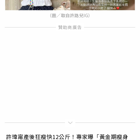
（圖／取自許路兒IG）
許瑋甯產後狂瘦快12公斤！專家曝「黃金期瘦身