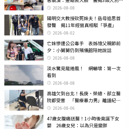
客崩潰：差點丟大臉 醫揭3類人別亂
喝
2026-08-08
陽明交大教授砍死妹夫！岳母追思首
發聲 揭11年經營真相駁「爭產」
2026-08-02
亡妹慘遭公公毒手 表姊憶父親節前
夕：小舅舅仍到殯儀館陪她說話
2026-08-08
淡水驚見龍捲風！ 網嚇壞：第一次
看到
2026-08-08
高雄欠到台北！長庚、榮總、部立醫
院都受害 「醫療暴力男」離譜紀錄
曝光
2026-08-06
47歲女腹痛送醫！1小時後竟誕下女
嬰 26歲女兒：以為只是變胖