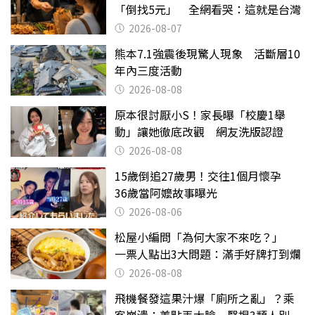
「倒找5元」 全網看哭：這就是台灣
2026-08-07
熊本7.1強震後現驚人現象 活斷層10
年內三度活動
2026-08-08
原本很討厭小S！家長曝「校慶1舉
動」讓她徹底改觀 網友洗版認證
2026-08-08
15歲倒追27歲男！交往1個月懷孕
36歲當阿嬤故事曝光
2026-08-06
松屋小編問「為何大家不來吃？」
一票人點出3大問題：滿手好牌打到爛
2026-08-08
飛機餐發這果汁爆「廁所之亂」？乘