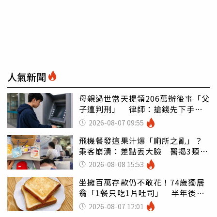
人氣新聞
母親過世當天提領206萬辦後事「父
子遭判刑」 律師：搶錢先下手是
罪
2026-08-07 09:55
飛機餐發這果汁爆「廁所之亂」？
乘客崩潰：差點丟大臉 醫揭3類人
別亂喝
2026-08-08 15:53
坐擁百萬存款仍不敢花！74歲獨居
翁「1餐只吃1片吐司」 半年後暴
瘦嚇壞女兒
2026-08-07 12:01