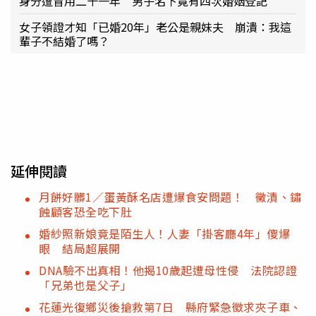
身分遭冒用二十一年 男子名下竟有四次婚姻登記
女子領證才知「已婚20年」老公是親妹夫 崩潰：我這
輩子不結婚了嗎？
延伸閱讀
月餅好髒1／蛋黃酥名店遭爆食安問題！ 黴漬、鏽
蝕顧客恐全吃下肚
婚紗照新娘竟是陌生人！人妻「掛客廳4年」傻爆
眼 結局超展開
DNA驗不出真相！他揭10歲起遭母性侵 法院認證
「兄弟也是父子」
花蓮光復鄉災後搶救第7日 縣府緊急徵求夾子車、