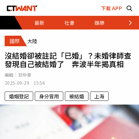
跳至主要內容區塊
下載 APP
最新
社會
娛樂
財經
國際
大陸
沒結婚卻被註記「已婚」？未婚律師查
發現自己被結婚了 奔波半年揭真相
編輯：
甘仲豪
2025-09-29 15:56
婚姻登記
身分冒用
被結婚
上海