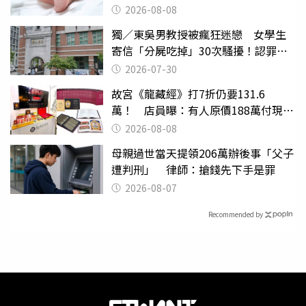
2026-08-08
獨／東吳男教授被瘋狂迷戀 女學生
寄信「分屍吃掉」30次騷擾！認罪免
關
2026-07-30
故宮《龍藏經》打7折仍要131.6
萬！ 店員曝：有人原價188萬付現購
買
2026-08-08
母親過世當天提領206萬辦後事「父子
遭判刑」 律師：搶錢先下手是罪
2026-08-07
Recommended by