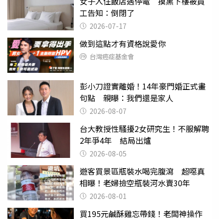
女子入住飯店遇停電 摸黑下樓被員
工告知：倒閉了
2026-07-17
做到這點才有資格說愛你
台灣癌症基金會
彭小刀證實離婚！14年豪門婚正式畫
句點 親曝：我們還是家人
2026-08-07
台大教授性騷擾2女研究生！不服解聘
2年爭4年 結局出爐
2026-08-05
遊客買景區瓶裝水喝完腹瀉 超噁真
相曝！老婦撿空瓶裝河水賣30年
2026-08-01
買195元鹹酥雞忘帶錢！老闆神操作