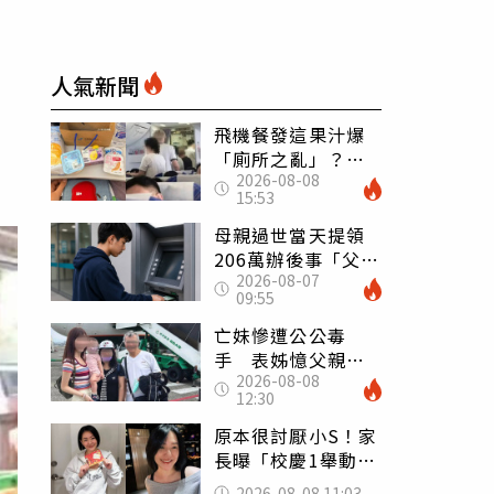
走
人氣新聞
飛機餐發這果汁爆
「廁所之亂」？乘
2026-08-08
客崩潰：差點丟大
15:53
臉 醫揭3類人別亂
喝
母親過世當天提領
206萬辦後事「父子
2026-08-07
遭判刑」 律師：
09:55
搶錢先下手是罪
亡妹慘遭公公毒
手 表姊憶父親節
2026-08-08
前夕：小舅舅仍到
12:30
殯儀館陪她說話
原本很討厭小S！家
長曝「校慶1舉動」
讓她徹底改觀 網
2026-08-08 11:03