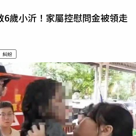
寵物
救6歲小沂！家屬控慰問金被領
運勢
運動
梅酒
糾紛