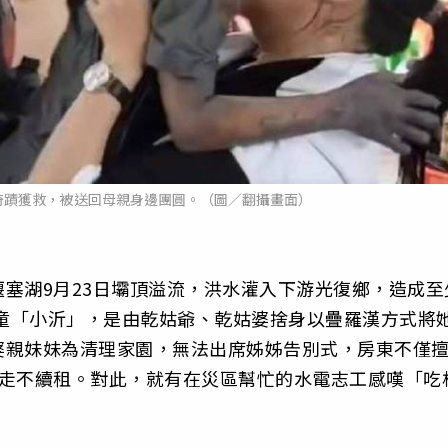
奇蹟獲救，被送回母親身邊團圓。（圖／翻攝畫面）
塞湖9月23日壩頂溢流，洪水灌入下游光復鄉，造成至
女童「小沂」，是由乾姑爺、乾姑婆捨身以疊羅漢方式將
婆親妹妹為清理家園，無法出席姊姊告別式，房東不僅
搬走不續租。對此，就有在災區幫忙的水電志工感嘆「吃