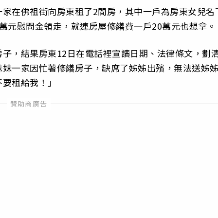
一家在佛祖街向房東租了2間房，其中一戶為房東女兒名
萬元慰問金領走，就連房屋修繕費一戶20萬元也想拿。
子，結果房東12日在電話裡宣讀日期、法律條文，劃
妹妹一家因忙著修繕房子，缺席了姊姊出殯，無法送姊
不要租給我！」