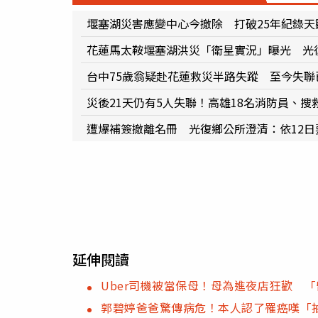
堰塞湖災害應變中心今撤除 打破25年紀錄天
花蓮馬太鞍堰塞湖洪災「衛星實況」曝光 光
台中75歲翁疑赴花蓮救災半路失蹤 至今失聯
災後21天仍有5人失聯！高雄18名消防員、搜
遭爆補簽撤離名冊 光復鄉公所澄清：依12日
延伸閱讀
Uber司機被當保母！母為進夜店狂歡 
郭碧婷爸爸驚傳病危！本人認了罹癌嘆「