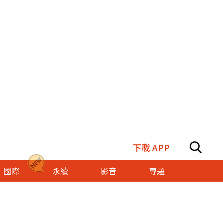
下載 APP
國際
永續
影音
專題