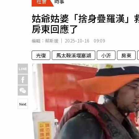
社會
時事
人物
汽車
姑爺姑婆「捨身疊羅漢」
專欄
房東回應了
房產新勢力
編輯：
蔡斯媛
2025-10-16 09:09
光復
馬太鞍溪堰塞湖
小沂
房東
Next