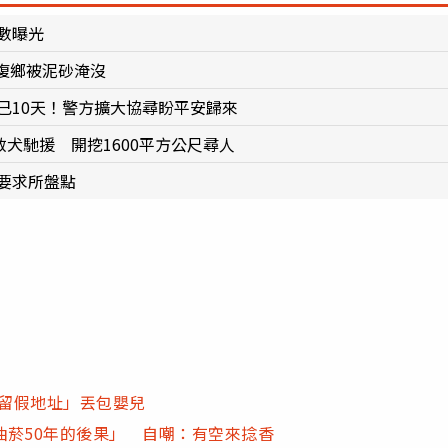
數曝光
復鄉被泥砂淹沒
已10天！警方擴大協尋盼平安歸來
救犬馳援 開挖1600平方公尺尋人
要求所盤點
「留假地址」丟包嬰兒
抽菸50年的後果」 自嘲：有空來捻香