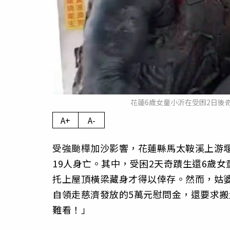
花蓮6歲女童小沂在受困2日後
A+
A-
受強颱樺加沙影響，花蓮縣馬太鞍溪上游堰
19人身亡。其中，受困2天奇蹟生還6歲
托上屋頂橫梁藏身才得以倖存。然而，姑
自領走慈濟發放的5萬元慰問金，還要求
難看！」