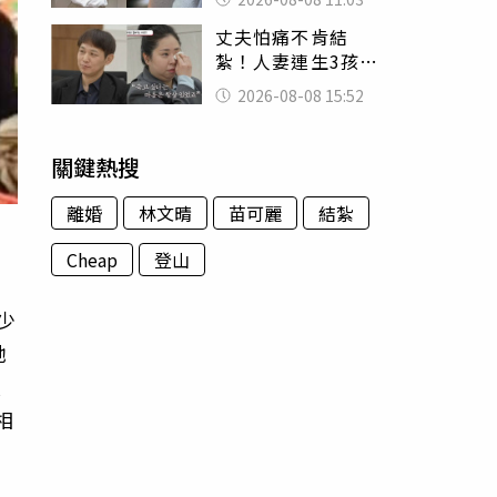
友洗版認證
丈夫怕痛不肯結
紮！人妻連生3孩
控遭家暴淚喊：真
2026-08-08 15:52
的好累
關鍵熱搜
離婚
林文晴
苗可麗
結紮
Cheap
登山
少
她
擅
相