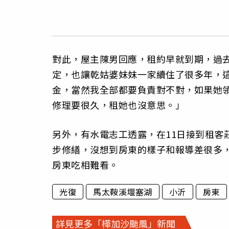
對此，屋主陳男回應，租約早就到期，過去
定，也讓乾姑婆妹妹一家續住了很多年，
金，當然我全部都要負責對不對，如果她
修理要很久，租她也沒意思。」
另外，有水電志工透露，在11日接到租客
步修繕，沒想到房東的樣子和報導差很多
房東吃相難看。
光復
馬太鞍溪堰塞湖
小沂
房東
詳見更多「樺加沙颱風」新聞