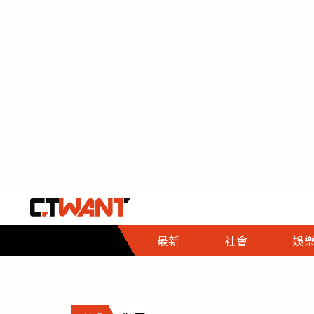
社會首頁
娛樂首頁
財經首頁
政
:::
最新
社會
娛
時事
即時
熱線
:::
直擊
大條
人物
調查
專題
３Ｃ